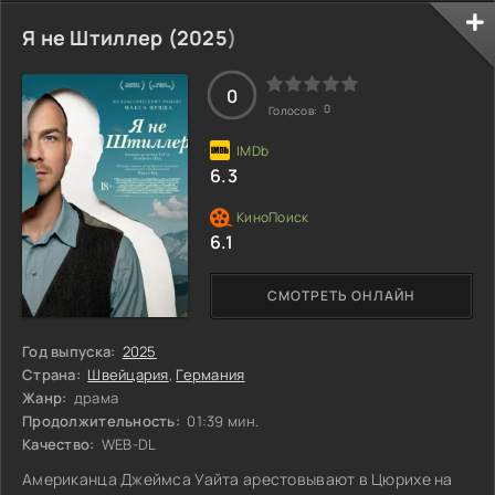
отдавшись незнакомцу, а затем, не задумываясь, взять
всё, что ей приглянётся. В ней бушует мощная страсть,
Я не Штиллер (
2025
)
которая не знает преград и способна разрушать. Но
однажды она встретит того, кто сможет стать её
единственным, и тогда её безумная любовь обретёт
0
0
Голосов:
6.3
6.1
СМОТРЕТЬ ОНЛАЙН
Год выпуска:
2025
Страна:
Швейцария
,
Германия
Жанр:
драма
Продолжительность:
01:39 мин.
Качество:
WEB-DL
Американца Джеймса Уайта арестовывают в Цюрихе на