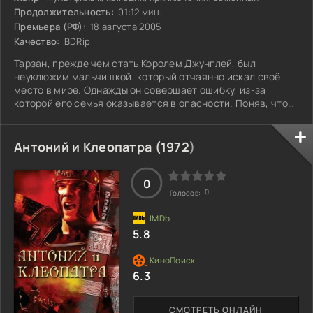
Продолжительность:
01:12 мин.
Премьера (РФ):
18 августа 2005
Качество:
BDRip
Тарзан, прежде чем стать Королем Джунглей, был
неуклюжим мальчишкой, который отчаянно искал своё
место в мире. Однажды он совершает ошибку, из-за
которой его семья оказывается в опасности. Поняв, что
его присутствие может навредить родным, Тарзан решает
уйти, оставляя любимых позади. В ходе своего
непростого путешествия он встречает загадочного
Антоний и Клеопатра (
1972
)
Зугору, самого мощного представителя этих мест.
Вместе они осознают, что различия не так страшны, а
настоящими ценностями являются дружба и семья.
0
0
Голосов:
Может
5.8
6.3
СМОТРЕТЬ ОНЛАЙН