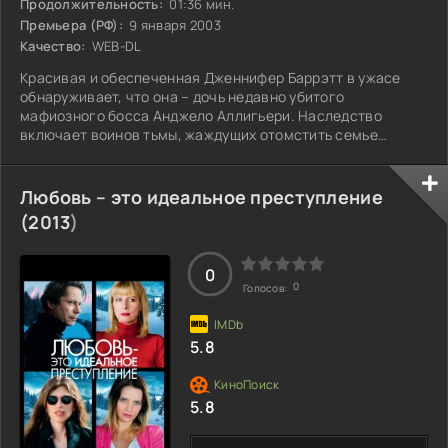
Продолжительность:
01:36 мин.
Премьера (РФ):
9 января 2003
Качество:
WEB-DL
Красивая и обеспеченная Дженнифер Баррэтт в ужасе
обнаруживает, что она – дочь недавно убитого
мафиозного босса Анджело Аллигьери. Наследство
включает воинов тьмы, жаждущих отомстить семье
своего врага, а также верного телохранителя Фрэнки,
который, не зная о её истинных намерениях, защищает её
от наёмных убийц. Однако Дженнифер не намерена
Любовь – это идеальное преступление
оставаться в стороне: её страсть к мести подталкивает
(
2013
)
её к продумыванию хитроумного плана против тех, кто
лишил её отца жизни. Сможет ли она превратить боль
0
0
Голосов:
5.8
5.8