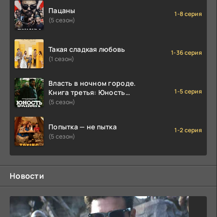
Пацаны
1-8 серия
(5 сезон)
Такая сладкая любовь
1-36 серия
(1 сезон)
Власть в ночном городе.
1-5 серия
Книга третья: Юность
Кэнена
(5 сезон)
Попытка — не пытка
1-2 серия
(5 сезон)
Новости