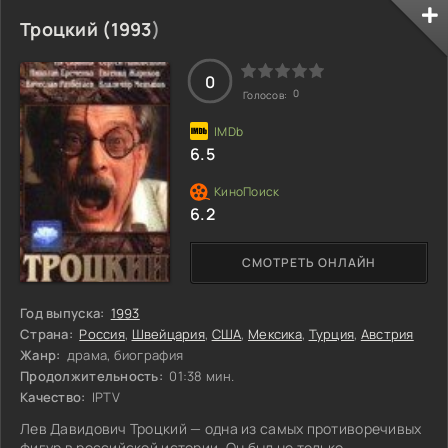
его слова вызывают лишь недоверие. Ситуация меняется,
когда жертвой зверства становится кандидат в
Троцкий (
1993
)
президенты, что меняет отношение к делу. Получив
поддержку, Луиджи начинает ожесточённую охоту на
зубастого монстра,
0
0
Голосов:
6.5
6.2
СМОТРЕТЬ ОНЛАЙН
Год выпуска:
1993
Страна:
Россия
,
Швейцария
,
США
,
Мексика
,
Турция
,
Австрия
Жанр:
драма, биография
Продолжительность:
01:38 мин.
Качество:
IPTV
Лев Давидович Троцкий — одна из самых противоречивых
фигур в российской истории. Он был не только