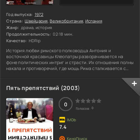
Год выпуска:
1972
Страна:
Швейцария
,
Великобритания
,
Испания
Жанр:
драма, история
Продолжительность:
02:18 мин.
Качество:
HDRip
История любви римского полководца Антония и
восточной красавицы Клеопатры разворачивается на
фоне политических интриг и страсти. Их отношения полны
накала и противоречий, где мощь Рима сталкивается с
чарующими силами Востока. Антоний, очарованный
Клеопатрой, забывает о своих долгих обязательствах,
погружаясь в мир, насыщенный роскошью и опасностями.
Пять препятствий (
2003
)
Клеопатра, в свою очередь, использует свою красоту и
ум, чтобы удержать власть и защитить свою страну.
Однако, несмотря на их сильные чувства,
0
0
Голосов:
7.4