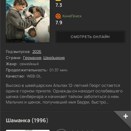
7.3
7.9
СМОТРЕТЬ ОНЛАЙН
Год выпуска:
2026
Страна:
Германия
,
Швейцария
Жанр:
семейный
Продолжительность:
01:37 мин.
Качество:
WEB-DL
Высоко в швейцарских Альпах 12-летний Георг остается
один в горном приюте. Однажды он находит ослабевшего
щенка сенбернара и начинает тайком заботиться о нем.
Мальчик и щенок, получивший имя Барри, быстро
привязываются друг к другу. Однако когда окружающие
начинают вмешиваться и пытаются их разлучить, Георгу
предстоит сделать трудный выбор. Готов ли он рискнуть
Шаманка (
1996
)
всем ради спасения своего преданного друга?