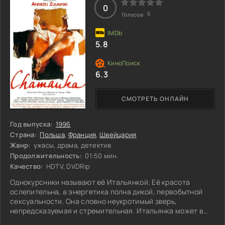
0
0
Голосов:
5.8
6.3
СМОТРЕТЬ ОНЛАЙН
Год выпуска:
1996
Страна:
Польша
,
Франция
,
Швейцария
Жанр:
ужасы, драма, детектив
Продолжительность:
01:50 мин.
Качество:
HDTV, DVDRip
Однокурсники называют её Итальянкой. Её красота
ослепительна, а энергетика полна дикой, первобытной
сексуальности. Она словно неукротимый зверь,
непредсказуемая и стремительная. Итальянка может в
одно мгновение увлечься страстью, смело и яростно