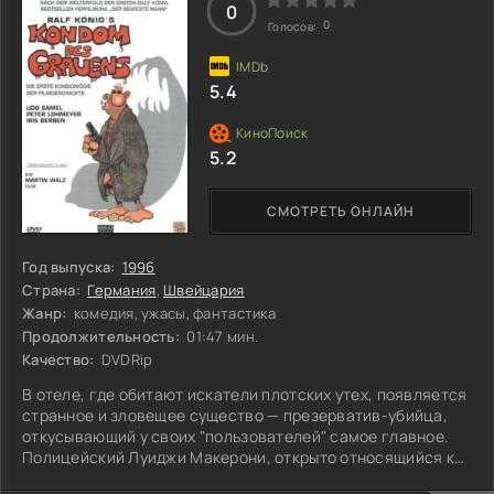
Как далеко он зайдёт в своей жажде мести?
0
0
Голосов:
5.4
5.2
СМОТРЕТЬ ОНЛАЙН
Год выпуска:
1996
Страна:
Германия
,
Швейцария
Жанр:
комедия, ужасы, фантастика
Продолжительность:
01:47 мин.
Качество:
DVDRip
В отеле, где обитают искатели плотских утех, появляется
странное и зловещее существо — презерватив-убийца,
откусывающий у своих "пользователей" самое главное.
Полицейский Луиджи Макерони, открыто относящийся к
своей ориентации, берется за расследование, но сначала