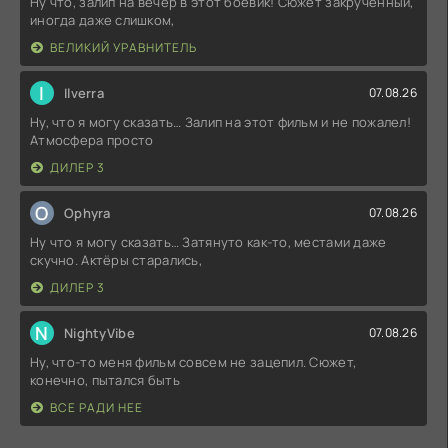
Ну что, залип на вечер в этот боевик! Сюжет закрученный,
иногда даже слишком,
ВЕЛИКИЙ УРАВНИТЕЛЬ
I
Ilverra
07.08.26
Ну, что я могу сказать… Залип на этот фильм и не пожалел!
Атмосфера просто
ДИЛЕР 3
O
Ophyra
07.08.26
Ну что я могу сказать… Затянуто как-то, местами даже
скучно. Актёры старались,
ДИЛЕР 3
N
NightyVibe
07.08.26
Ну, что-то меня фильм совсем не зацепил. Сюжет,
конечно, пытался быть
ВСЕ РАДИ НЕЕ