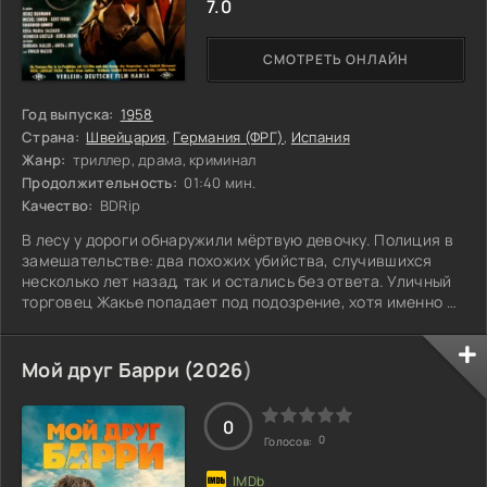
7.0
СМОТРЕТЬ ОНЛАЙН
Год выпуска:
1958
Страна:
Швейцария
,
Германия (ФРГ)
,
Испания
Жанр:
триллер, драма, криминал
Продолжительность:
01:40 мин.
Качество:
BDRip
В лесу у дороги обнаружили мёртвую девочку. Полиция в
замешательстве: два похожих убийства, случившихся
несколько лет назад, так и остались без ответа. Уличный
торговец Жакье попадает под подозрение, хотя именно он
привёл следователей к телу. Комиссар Маттей, однако,
уверен в его невиновности. Он обещал родителям убитой
Гритли, что разыщет преступника. Но кто на самом деле
Мой друг Барри (
2026
)
стоит за этой чередой трагедий?
0
0
Голосов: