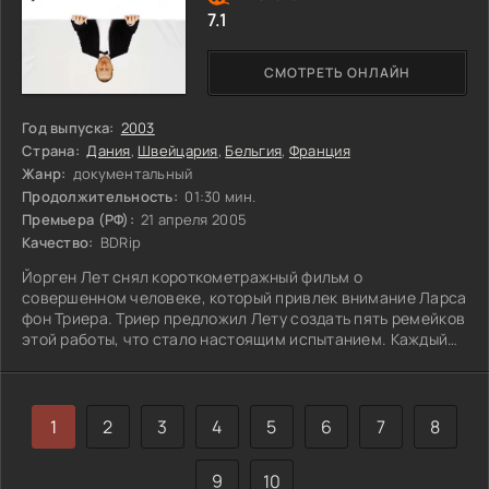
7.1
СМОТРЕТЬ ОНЛАЙН
Год выпуска:
2003
Страна:
Дания
,
Швейцария
,
Бельгия
,
Франция
Жанр:
документальный
Продолжительность:
01:30 мин.
Премьера (РФ):
21 апреля 2005
Качество:
BDRip
Йорген Лет снял короткометражный фильм о
совершенном человеке, который привлек внимание Ларса
фон Триера. Триер предложил Лету создать пять ремейков
этой работы, что стало настоящим испытанием. Каждый
раз он ставил перед ним новые препятствия, вынуждая
переосмысливать сюжет и характеры героев оригинала.
Это взаимодействие между двумя режиссерами привело
к неожиданным результатам, заставляя задаваться
1
2
3
4
5
6
7
8
вопросом: как далеко можно зайти в поисках идеала?
9
10