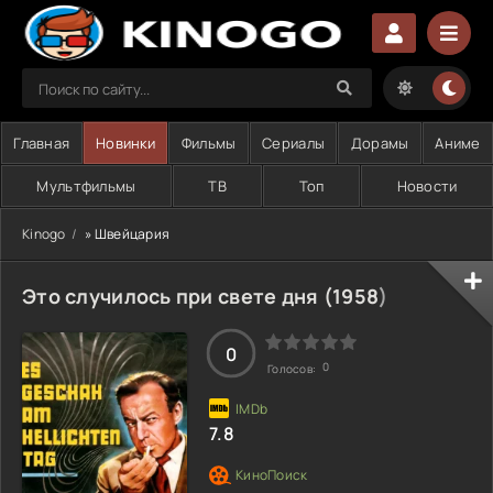
Главная
Новинки
Фильмы
Сериалы
Дорамы
Аниме
Мультфильмы
ТВ
Топ
Новости
Kinogo
» Швейцария
Это случилось при свете дня (
1958
)
0
0
Голосов:
7.8