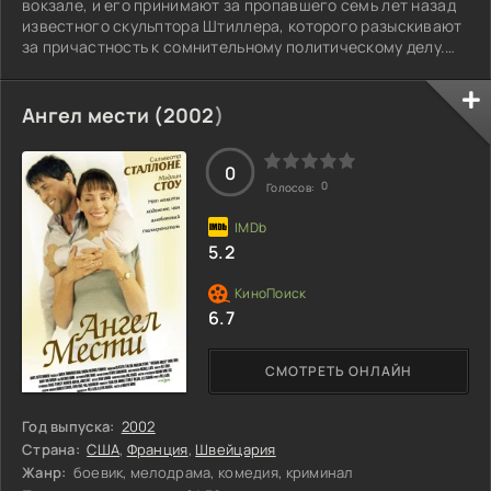
вокзале, и его принимают за пропавшего семь лет назад
известного скульптора Штиллера, которого разыскивают
за причастность к сомнительному политическому делу.
Жена, любовница и друзья художника уверены, что перед
ними именно Штиллер. Джеймсу предстоит не только
отстаивать свое имя, но и вступить в трудную борьбу с
Ангел мести (
2002
)
системой, чтобы убедить всех и себя, что он не тот, кем
его считают. Оказавшись в водовороте подозрений и
недоверия, он начинает
0
0
Голосов:
5.2
6.7
СМОТРЕТЬ ОНЛАЙН
Год выпуска:
2002
Страна:
США
,
Франция
,
Швейцария
Жанр:
боевик, мелодрама, комедия, криминал