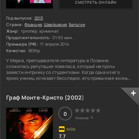
СМОТРЕТЬ ОНЛАЙН
Год выпуска:
2013
Страна:
Франция
,
Швейцария
,
Бельгия
Жанр:
триллер, криминал
Продолжительность:
01:50 мин.
Премьера (РФ):
17 апреля 2014
Качество:
BDRip
У Марка, преподавателя литературы в Лозанне,
сложилась репутация ловеласа, который не прочь
завести интрижку со студентками. Когда одна из его
ярких учениц исчезает бесследно, его привычная жизнь
начинает трещать по швам. Спустя несколько дней после
пропажи он встречает Анну, женщину, которая хочет
узнать правду о своей падчерицы. Их разговор вскоре
Граф Монте-Кристо (
2002
)
оборачивается откровением: за исчезновением
скрываются не только личные драмы, но и глубокие тайны,
которые могут изменить всё. Что на самом деле
0
0
Голосов:
7.7