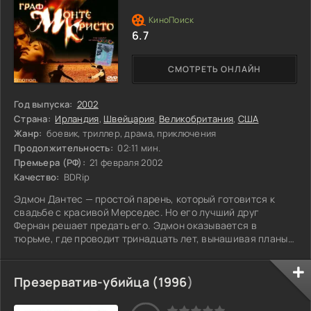
6.7
СМОТРЕТЬ ОНЛАЙН
Год выпуска:
2002
Страна:
Ирландия
,
Швейцария
,
Великобритания
,
США
Жанр:
боевик, триллер, драма, приключения
Продолжительность:
02:11 мин.
Премьера (РФ):
21 февраля 2002
Качество:
BDRip
Эдмон Дантес — простой парень, который готовится к
свадьбе с красивой Мерседес. Но его лучший друг
Фернан решает предать его. Эдмон оказывается в
тюрьме, где проводит тринадцать лет, вынашивая планы
мести. В соседней камере он встречает человека,
который помогает ему сбежать. После побега Эдмон
превращается в богатого и могущественного графа
Презерватив-убийца (
1996
)
Монте-Кристо. Теперь он возвращается в общество,
полон решимости отомстить тем, кто когда-то его предал.