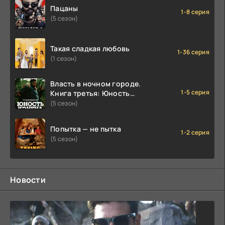
Пацаны
1-8 серия
(5 сезон)
Такая сладкая любовь
1-36 серия
(1 сезон)
Власть в ночном городе.
1-5 серия
Книга третья: Юность
Кэнена
(5 сезон)
Попытка — не пытка
1-2 серия
(5 сезон)
Новости