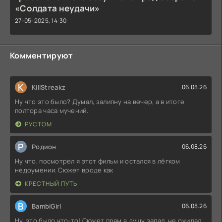
«Солдата неудачи»
27-05-2025, 14:30
Комментируют
K
KillStreakz
06.08.26
Ну что это было? Думал, залипну на вечер, а в итоге
полтора часа мучений.
РУСТОМ
Р
Родион
06.08.26
Ну что, посмотрел я этот фильм и остался в лёгком
недоумении. Сюжет вроде как
КРЕСТНЫЙ ПУТЬ
B
BambiGirl
06.08.26
Ну, это было что-то! Сюжет прям в душу запал, не ожидал,