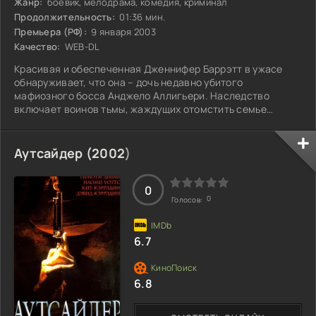
Жанр:
боевик, мелодрама, комедия, криминал
Продолжительность:
01:36 мин.
Премьера (РФ):
9 января 2003
Качество:
WEB-DL
Красивая и обеспеченная Дженнифер Баррэтт в ужасе
обнаруживает, что она – дочь недавно убитого
мафиозного босса Анджело Аллигьери. Наследство
включает воинов тьмы, жаждущих отомстить семье
своего врага, а также верного телохранителя Фрэнки,
который, не зная о её истинных намерениях, защищает её
от наёмных убийц. Однако Дженнифер не намерена
Аутсайдер (
2002
)
оставаться в стороне: её страсть к мести подталкивает
её к продумыванию хитроумного плана против тех, кто
лишил её отца жизни. Сможет ли она превратить боль
0
0
Голосов:
6.7
6.8