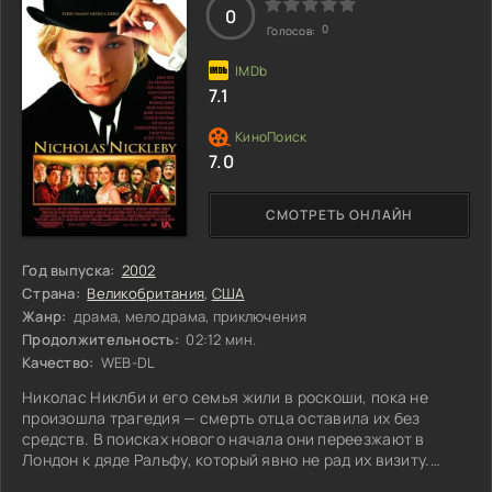
игнорирует намёки друзей. Однако,
0
0
Голосов:
7.1
7.0
СМОТРЕТЬ ОНЛАЙН
Год выпуска:
2002
Страна:
Великобритания
,
США
Жанр:
драма, мелодрама, приключения
Продолжительность:
02:12 мин.
Качество:
WEB-DL
Николас Никлби и его семья жили в роскоши, пока не
произошла трагедия — смерть отца оставила их без
средств. В поисках нового начала они переезжают в
Лондон к дяде Ральфу, который явно не рад их визиту.
Вместо поддержки он только и ждет возможности