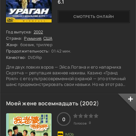
6.1
СМОТРЕТЬ ОНЛАЙН
Год выпуска:
2002
Страна:
Румыния
,
США
Жанр:
боевик, триллер
Продолжительность:
01:42 мин.
Качество:
DVDRip
Для двух ловких воров — Эйса Логана и его напарника
Скрэтча — репутация важнее наживы. Казино «Гранд
Роял» с его ультрасовременной охраной — это отличный
шанс продемонстрировать свои навыки. Но на этот раз
удача бросает их, и в самый последний момент их ловят
на месте преступления. Владелец казино, впечатлённый
ловкостью друзей, предлагает им альтернативу: либо
Моей жене восемнадцать (
2002
)
тюрьма, либо работа в охране. Кто мог бы подумать, что
из грабителей могут получиться отличные секьюрити?
Когда на город обрушивается
0
0
Голосов: