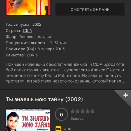
СМОТРЕТЬ ОНЛАЙН
Год выпуска:
2002
Страна:
США
Жанр:
боевик, комедия
Продолжительность:
01:37 мин.
Премьера (РФ):
8 января 2003
Качество:
BDRip
Похищен новейший самолет-невидимка, и США бросают в
бой своих лучших агентов — суперагента Алекса Скотта и
чемпиона по боксу Келли Робинсона. Их задача: вернуть
прототип истребителя нового поколения, который попал в
руки опасного торговца элитным оружием. Время
поджимает, и успех операции критически важен: не
допустить, чтобы этот смертоносный аппарат оказался в
Ты знаешь мою тайну (
2002
)
руках злодеев. Но смогут ли они справиться с задачей,
когда на кону стоит не только их жизнь, но и судьба
многих других?
0
0
Голосов: