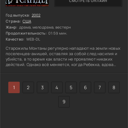
СМОТРЕТЬ ОНЛАЙН
Год выпуска:
2002
Страна:
США
Жанр:
драма, мелодрама, вестерн
Продолжительность:
01:59 мин.
Качество:
WEB-DL
Старожилы Монтаны регулярно нападают на земли новых
поселенцев-амишей, оставляя за собой след насилия и
убийств, в то время как власти не проявляют никаких
действий. Однако всё меняется, когда Ребекка, вдова
одного из убитых, спасает раненного стрелка Джонни
Голта. Несмотря на его недавнее ранение, Джонни
влюбляется в Ребекку и решает противостоять бандитам.
Но община, следуя своей заповеди «второй щеки», не
1
2
3
4
5
6
7
8
приемлет этого подозрительного чужака с оружием,
особенно когда речь идет о чувствах к
9