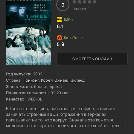
этом шанс перезаписать
0
0
Голосов:
6.1
5.9
СМОТРЕТЬ ОНЛАЙН
Год выпуска:
2002
Страна:
Гонконг
,
Корея Южная
,
Таиланд
Жанр:
ужасы, боевик, драма
Продолжительность:
02:20 мин.
Качество:
WEB-DL
В Гонконге женщина, работающая в офисе, начинает
замечать странные вещи: отражения в зеркалах
показывают не то, что вокруг. Сначала это кажется
мелочью, но вскоре она понимает, что её двойник ведет
себя абсолютно независимо. Южная Корея дарит нам