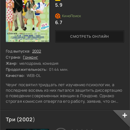
5.9
6.7
СМОТРЕТЬ ОНЛАЙН
Год выпуска:
2002
Страна:
Гонконг
Жанр:
мелодрама, комедия
Продолжительность:
01:44 мин.
Качество:
WEB-DL
Чеунг посвятил тридцать лет изучению психологии, а
последние восемь из них пытался защитить диссертацию
о поведении современных женщин в Лондоне. Однако
строгая комиссия отвергла его работу, заявив, что он
просто не понимает женщин. В это время его бабушка
активно подталкивает его к женитьбе, и неожиданно
Чеунг оказывается в браке с 18-летней гонконгской
Три (
2002
)
студенткой Йойо, приехавшей в Лондон всего на уикенд.
Они условились развестись через год, но Чеунг видит в