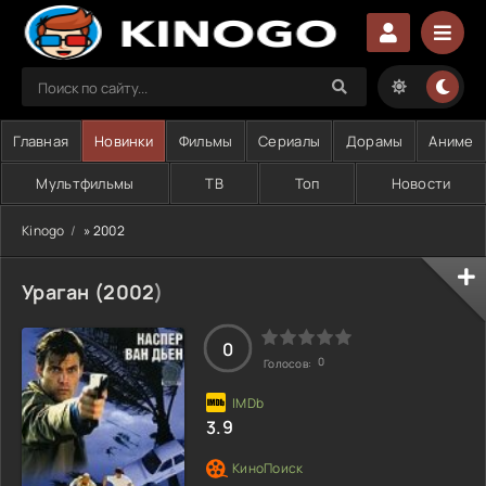
Главная
Новинки
Фильмы
Сериалы
Дорамы
Аниме
Мультфильмы
ТВ
Топ
Новости
Kinogo
» 2002
Ураган (
2002
)
0
0
Голосов:
3.9