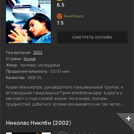
6.5
7.5
СМОТРЕТЬ ОНЛАЙН
Год выпуска:
2002
Страна:
Индия
Жанр:
триллер, мелодрама
Продолжительность:
02:53 мин.
Качество:
WEB-DL
Каран Мальхотра, руководитель танцевальной труппы, и
его ведущая танцовщица Прия влюблены друг в друга и
мечтают о счастливой жизни. Но в мире, полном
трудностей, добиться успеха оказывается не так легко.
Каран получает шанс выступить на роскошном теплоходе,
принадлежащем успешному предпринимателю Раджу
Сингхании. Труппа в восторге от этой возможности, но
Николас Никлби (
2002
)
вскоре начинают замечать особое внимание Раджа к
Прие. Каран, уверенный в верности своей возлюбленной,