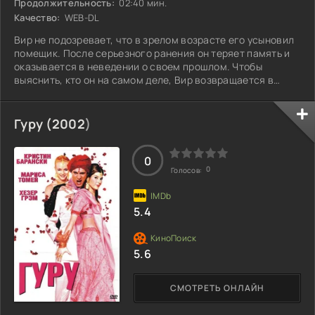
Продолжительность:
02:40 мин.
Качество:
WEB-DL
Вир не подозревает, что в зрелом возрасте его усыновил
помещик. После серьезного ранения он теряет память и
оказывается в неведении о своем прошлом. Чтобы
выяснить, кто он на самом деле, Вир возвращается в
Бомбей, родной город, где осталась его первая любовь
Мэхэк. Город, полон воспоминаний и неизбывных чувств,
становится для него местом, где переплетаются мечты и
Гуру (
2002
)
реальность. Что же ему откроется в этом путешествии?
0
0
Голосов:
5.4
5.6
СМОТРЕТЬ ОНЛАЙН