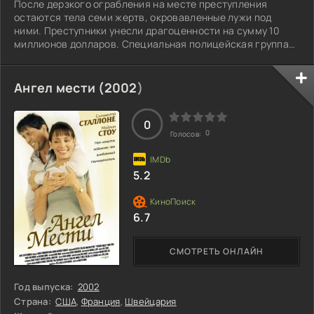
После дерзкого ограбления на месте преступления
остаются тела семи жертв, окровавленные лужи под
ними. Преступники унесли драгоценности на сумму 10
миллионов долларов. Специальная полицейская группа
допрашивает подозреваемых, но среди них есть двое,
которые знают больше, чем их коллеги. Их планы не
ограничиваются арестом: они хотят заполучить добычу
Ангел мести (
2002
)
преступников для себя, но для этого им нужно сначала
выяснить, где она скрыта. Сможет ли кто-то из них
оставить своих напарников позади и взять всё
0
0
Голосов:
5.2
6.7
СМОТРЕТЬ ОНЛАЙН
Год выпуска:
2002
Страна:
США
,
Франция
,
Швейцария