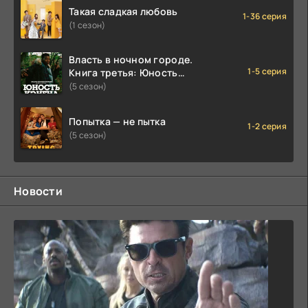
Такая сладкая любовь
1-36 серия
(1 сезон)
Власть в ночном городе.
1-5 серия
Книга третья: Юность
Кэнена
(5 сезон)
Попытка — не пытка
1-2 серия
(5 сезон)
Новости