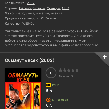
Год выпуска:
2002
Страна:
Великобритания
,
Франция
,
США
Жанр:
мелодрама, комедия, музыка
Продолжительность:
01:34 мин.
Качество:
WEB-DL
Учитель танцев Раму Гупта решает покорить Нью-Йорк,
мечтая повторить путь Джона Траволты. Однако его
дебют в кино оборачивается неожиданным — он
оказывается задействованным в фильме для взрослых.
Опробовав свои навыки в этой непривычной для себя
сфере, Раму быстро становится популярным и
востребованным секс-гуру, благодаря помощи двух
Обмануть всех (
2002
)
очаровательных девушек — Лекси и Шаронны. Их
поддержка и обаяние приводят к тому, что он оказывается
в центре внимания, получая признание, о котором и не
0
0
Голосов:
мечтал.
5.4
6.5