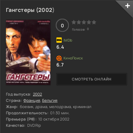
разъединить семью. Николас оказывается в школе, где
царят жестокость и угнетение под руководством
Гангстеры (
2002
)
директора Уэкфорда Сквиерса. Поняв, что в таких
условиях ему не выжить, он решает сбежать вместе с
одним из учеников, Смайком, чтобы вернуться к матери
0
0
Голосов:
6.4
6.7
СМОТРЕТЬ ОНЛАЙН
Год выпуска:
2002
Страна:
Франция
,
Бельгия
Жанр:
боевик, драма, мелодрама, криминал
Продолжительность:
01:30 мин.
Премьера (РФ):
10 октября 2002
Качество:
DVDRip