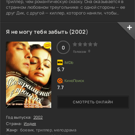
триллер, чем романтическую сказку. Она оказывается в
странном любовном треугольнике: с одной стороны — ее
друг Дик, с другой — киллер, которого наняли, чтобы
устранить Дика. Наперекор всем законам логики, Коллин
начинает испытывать притяжение к неотразимому
убийце, несмотря на его зловещую профессию. Проблема
Я не могу тебя забыть (
2002
)
в том, что, будучи киллером, он не хочет убивать. Но
выполнение заказа неизбежно, и в такой ситуации Коллин
решает сделать своему новому
0
0
Голосов:
5.7
7.7
СМОТРЕТЬ ОНЛАЙН
Год выпуска:
2002
Страна:
Индия
Жанр:
боевик, триллер, мелодрама