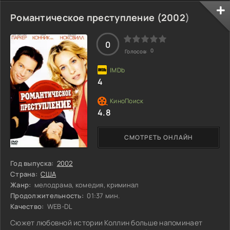
историю о парне, который решает сделать сюрприз своей
девушке. Но, открыв дверь, он находит только её телефон,
Романтическое преступление (
2002
)
а голос на другом конце провода уверяет, что она в
безопасности. И чем больше он расспрашивает, тем
больше теряет связь с реальностью. В
0
0
Голосов:
4
4.8
СМОТРЕТЬ ОНЛАЙН
Год выпуска:
2002
Страна:
США
Жанр:
мелодрама, комедия, криминал
Продолжительность:
01:37 мин.
Качество:
WEB-DL
Сюжет любовной истории Коллин больше напоминает