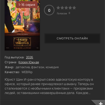
в заведении, которое принадлежит тем, кто
1-16 серия
0
0
Голосов:
СМОТРЕТЬ ОНЛАЙН
Год выпуска:
2026
Страна:
Корея Южная
Жанр:
детектив, фэнтези, комедия
Качество:
WEBRip
Юрист Щин И-ран открыл свою адвокатскую контору в
офисе, который ранее принадлежал шаману. Теперь он
сталкивается с необычными клиентами — призраками
людей, оставившими незавершённые дела. Каждое
появление этих неземных клиентов приносит новые
вызовы: от запутанных наследственных споров до