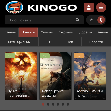
Главная
Новинки
Фильмы
Сериалы
Дорамы
Аниме
Мультфильмы
ТВ
Топ
Новости
10
10
5
Пункт
Как приручить
Аватар: Пламя и
назначения:
дракона
пепел
Узы крови