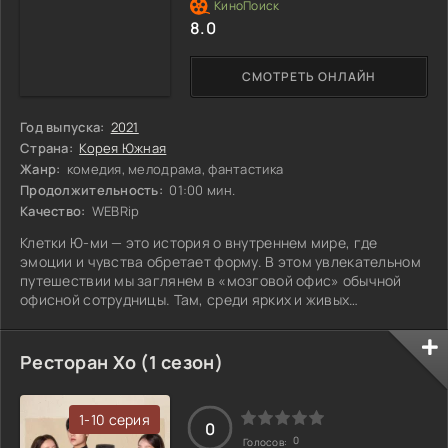
8.0
СМОТРЕТЬ ОНЛАЙН
Год выпуска:
2021
Страна:
Корея Южная
Жанр:
комедия, мелодрама, фантастика
Продолжительность:
01:00 мин.
Качество:
WEBRip
Клетки Ю-ми — это история о внутреннем мире, где
эмоции и чувства обретает форму. В этом увлекательном
путешествии мы заглянем в «мозговой офис» обычной
офисной сотрудницы. Там, среди ярких и живых
персонажей, танцуют радость, печаль, страх и гнев,
каждый стремится повлиять на её поведение и
восприятие мира. Но этот мир не так прост, как кажется.
Ресторан Хо (1 сезон)
При каждом новом событии эмоции сталкиваются,
исследуя границы дозволенного и открывая
неизведанные стороны человеческой натуры. Внутренние
1-10 серия
0
конфликты
0
Голосов: