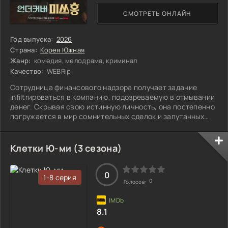
СМОТРЕТЬ ОНЛАЙН
Год выпуска:
2026
Страна:
Корея Южная
Жанр:
комедия, мелодрама, криминал
Качество:
WEBRip
Сотрудница финансового надзора получает задание
infiltrироваться в компанию, подозреваемую в отмывании
денег. Скрывая свою истинную личность, она постепенно
погружается в мир сомнительных сделок и запутанных
схем. Работая под прикрытием, ей предстоит не только
анализировать финансовые потоки, но и
взаимодействовать с теми, кто готов пойти на всё ради
Клетки Ю-ми (3 сезона)
прибыли. Каждый шаг может стать решающим, и доверять
никому нельзя. В этом опасном мире, где все играют
свою роль, неясно, кто окажется настоящим
0
1-8 серия
0
Голосов:
8.1