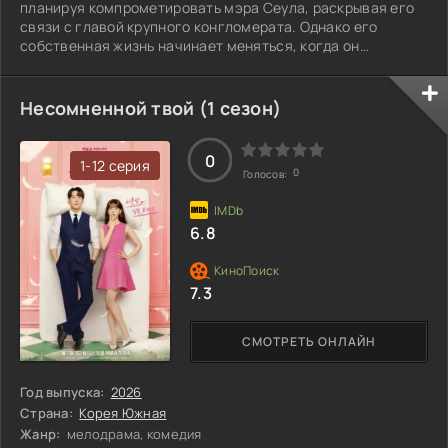
планируя компрометировать мэра Сеула, раскрывая его
связи с главой крупного конгломерата. Однако его
собственная жизнь начинает меняться, когда он
натыкается на шокирующее откровение о своей жене,
некогда знаменитой актрисе, которая прячет
угрожающую тайну. Вскоре Тхэ-соп оказывается на грани,
Несомненной твой (1 сезон)
когда личные и профессиональные интересы начинают
пересекаться. Как далеко он готов зайти ради успеха и
что может стоить ему эта игра?
0
1-12 серия
0
Голосов:
6.8
7.3
СМОТРЕТЬ ОНЛАЙН
Год выпуска:
2026
Страна:
Корея Южная
Жанр:
мелодрама, комедия