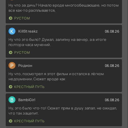
Ну что за дичь? Начало вроде многообещающее, но потом
все как-то расплывается,
РУСТОМ
K
KillStreakz
06.08.26
Ну что это было? Думал, залипну на вечер, а в итоге
полтора часа мучений.
РУСТОМ
Р
Родион
06.08.26
Ну что, посмотрел я этот фильм и остался в лёгком
недоумении. Сюжет вроде как
КРЕСТНЫЙ ПУТЬ
B
BambiGirl
06.08.26
Ну, это было что-то! Сюжет прям в душу запал, не ожидал,
что так зацепит.
КРЕСТНЫЙ ПУТЬ