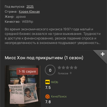
Год выпуска:
2025
Страна:
Корея Южная
Жанр:
драма
Качество:
WEBRip
Во время экономического кризиса 1997 года малый и
средний бизнес оказался на грани выживания. Трудности
в доступе к финансированию, резкое падение спроса и
неопределенность в экономике подрывают уверенность
предпринимателей. Ситуация становится критической:
многие компании, которые ранее крепко стояли на ногах,
начинают терять клиентов, а их владельцы — надежду. В
Мисс Хон под прикрытием (1 сезон)
такие моменты на первый план выходит не только
хладнокровие, но и креативное мышление.
Предприниматели вынуждены искать
0
1-16 серия
0
Голосов:
7.5
7.8