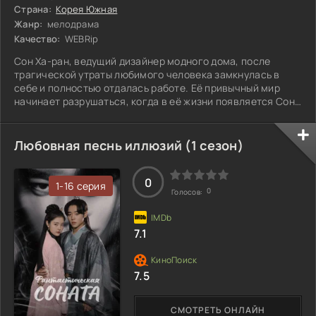
Страна:
Корея Южная
Жанр:
мелодрама
Качество:
WEBRip
Сон Ха-ран, ведущий дизайнер модного дома, после
трагической утраты любимого человека замкнулась в
себе и полностью отдалась работе. Её привычный мир
начинает разрушаться, когда в её жизни появляется Сон
У-чхан — оптимистичный сотрудник студии анимации. Его
жизнерадостность и свежий взгляд на жизнь постепенно
пробивают защитные барьеры Ха-ран, заставляя её
Любовная песнь иллюзий (1 сезон)
задуматься о своих чувствах и будущем. Она
сталкивается с внутренними конфликтами и вопросами о
том, можно ли снова доверять, и стоит ли
0
1-16 серия
0
Голосов:
7.1
7.5
СМОТРЕТЬ ОНЛАЙН