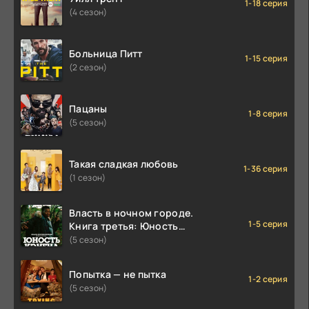
1-18 серия
(4 сезон)
Больница Питт
1-15 серия
(2 сезон)
Пацаны
1-8 серия
(5 сезон)
Такая сладкая любовь
1-36 серия
(1 сезон)
Власть в ночном городе.
1-5 серия
Книга третья: Юность
Кэнена
(5 сезон)
Попытка — не пытка
1-2 серия
(5 сезон)