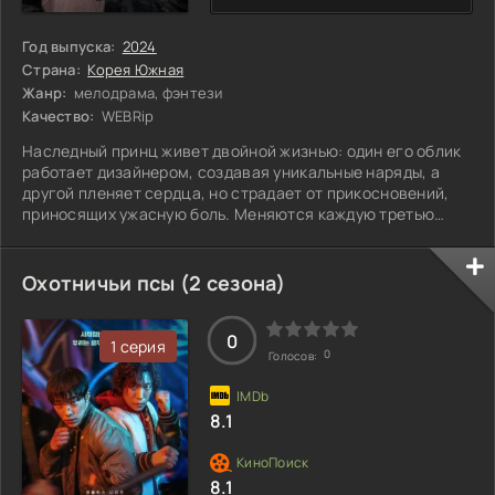
Год выпуска:
2024
Страна:
Корея Южная
Жанр:
мелодрама, фэнтези
Качество:
WEBRip
Наследный принц живет двойной жизнью: один его облик
работает дизайнером, создавая уникальные наряды, а
другой пленяет сердца, но страдает от прикосновений,
приносящих ужасную боль. Меняются каждую третью
ночь, чтобы сохранить баланс. Во дворец пробирается
девушка, стремящаяся отомстить за погибшего отца, но,
попав в ловушку, теряет память и становится частью
Охотничьи псы (2 сезона)
гарема принца. Всплывают тайны, которые угрожают
разрушить хрупкое равновесие, и лишь одно
воспоминание может изменить все.
0
1 серия
0
Голосов:
8.1
8.1