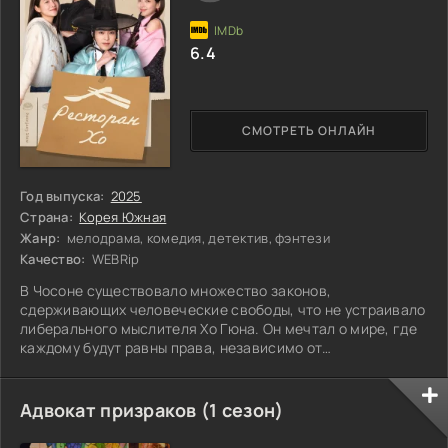
6.4
СМОТРЕТЬ ОНЛАЙН
Год выпуска:
2025
Страна:
Корея Южная
Жанр:
мелодрама, комедия, детектив, фэнтези
Качество:
WEBRip
В Чосоне существовало множество законов,
сдерживающих человеческие свободы, что не устраивало
либерального мыслителя Хо Гюна. Он мечтал о мире, где
каждому будут равны права, независимо от
происхождения и статуса. За свои смелые идеи он
оказался в изгнании, а затем чуть не потерял жизнь. Но
судьба приготовила для Хо Гюна неожиданный поворот:
Адвокат призраков (1 сезон)
он перемещается на целых 400 лет вперед и оказывается
в современном Сеуле. Здесь он становится шеф-поваром