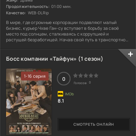
Продолжительность:
01:00 мин.
Качество:
WEB-DLRip
В мире, где огромные корпорации подавляют малый
бизнес, курьер Чхве Ган-су вступает в борьбу за своё
место под солнцем, сталкиваясь с коррупцией и
растущей безработицей. Начав свой путь в транспортной
компании с временной должности, он стремится покорить
карьерные вершины. В то же время его коллега Ли Дан-а
тоже мечтает вырваться из бетонных джунглей Южной
Босс компании «Тайфун» (1 сезон)
Кореи, где поиск работы стал настоящим испытанием.
Она посвятила себя карьере, полностью игнорируя
ухаживания мужчин, сосредоточившись на
1-16 серия
0
0
Голосов:
8.1
СМОТРЕТЬ ОНЛАЙН