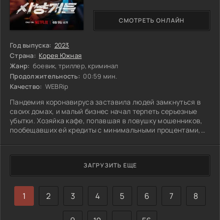
СМОТРЕТЬ ОНЛАЙН
Год выпуска:
2023
Страна:
Корея Южная
Жанр:
боевик, триллер, криминал
Продолжительность:
00:59 мин.
Качество:
WEBRip
Пандемия коронавируса заставила людей замкнуться в
своих домах, и малый бизнес начал терпеть серьезные
убытки. Хозяйка кафе, попавшая в ловушку мошенников,
пообещавших ей кредиты с минимальными процентами,
оказывается на краю пропасти. Её заведение разорено,
долг растёт, а её сын Кон-у, боксёр и бывший морпех,
получает ужасный шрам на лице в результате
ЗАГРУЗИТЬ ЕЩЕ
столкновения с коллекторами. Обеспокоенный судьбой
матери, Кон-у вместе с другом устраивается к бывшему
ростовщику, который теперь помогает
1
2
3
4
5
6
7
8