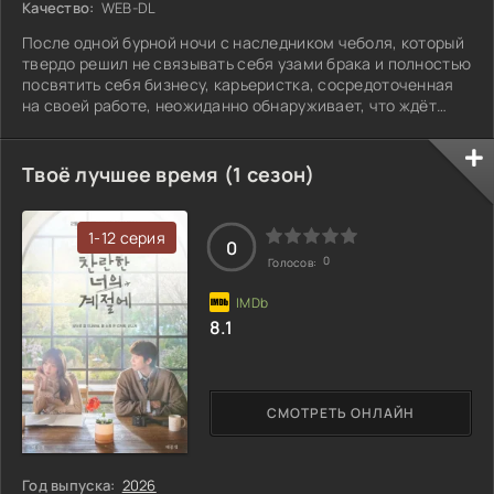
Качество:
WEB-DL
После одной бурной ночи с наследником чеболя, который
твердо решил не связывать себя узами брака и полностью
посвятить себя бизнесу, карьеристка, сосредоточенная
на своей работе, неожиданно обнаруживает, что ждёт
ребенка. Теперь ей предстоит разобраться в своих
чувствах и планах на будущее. Неужели ей придется
изменить свои приоритеты, или она сможет оставаться
Твоё лучшее время (1 сезон)
верной своим амбициям?
1-12 серия
0
0
Голосов:
8.1
СМОТРЕТЬ ОНЛАЙН
Год выпуска:
2026