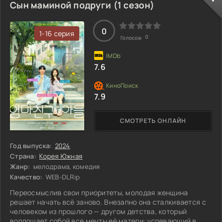
неразрешённых конфликтов. И-ран, хоть и привык к
Сын маминой подруги (1 сезон)
обычным юридическим тонкостям, оказывается в мире,
где законы и реальность становятся зыбкими. Его новая
работа требует не только юридического мастерства, но и
0
1-16 серия
0
Голосов:
7.6
7.9
СМОТРЕТЬ ОНЛАЙН
Год выпуска:
2024
Страна:
Корея Южная
Жанр:
мелодрама, комедия
Качество:
WEB-DLRip
Переосмыслив свои приоритеты, молодая женщина
решает начать всё заново. Внезапно она сталкивается с
человеком из прошлого — другом детства, который
воплощает собой все мечты её матери: успевающий в