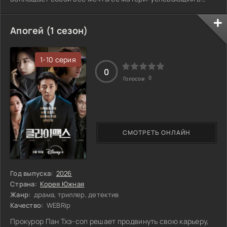
карьере, семейной жизни и даже досуге. Их встреча
переворачивает её мир, заставляя пересмотреть взгляды
и поставить под сомнение собственные цели. Но почему
Апогей (1 сезон)
на самом деле он вернулся в её жизнь?
1-10 серия
0
0
Голосов:
СМОТРЕТЬ ОНЛАЙН
Год выпуска:
2026
Страна:
Корея Южная
Жанр:
драма, триллер, детектив
Качество:
WEBRip
Прокурор Пан Тхэ-соп решает продвинуть свою карьеру,