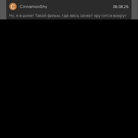
C
CinnamonShy
06.08.26
Ну, я в шоке! Такой фильм, где весь сюжет крутится вокруг
любви, а по итогу я
СЕМЬ ЭТАПОВ ЛЮБВИ