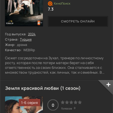
7.3
СМОТРЕТЬ ОНЛАЙН
Год выпуска:
2024
Страна:
Турция
Жанр:
драма
Качество:
WEBRip
Сюжет сосредоточен на Зухал, тренере по личностному
росту, которая после потери матери берет на себя
ответственность за своих близких. Она сталкивается с
множеством трудностей, как личных, так и семейных. В
этом тернистом пути Зухал не только поддерживает
родных, но и открывает для себя новые силы и мудрость,
которые помогают ей начинать жизнь заново. Каждый шаг
Земля красивой любви (1 сезон)
вперед становится настоящим испытанием, но
постепенно она понимает, что для восстановления ей
нужно не только давать, но и принимать.
1-6 серия
0
0
Голосов: