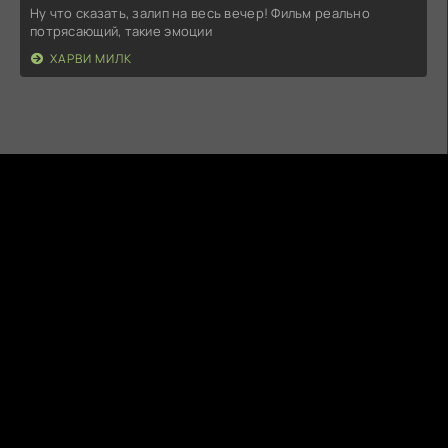
Ну что сказать, залип на весь вечер! Фильм реально
потрясающий, такие эмоции
ХАРВИ МИЛК
KINOGO
КИНО И СЕРИАЛЫ