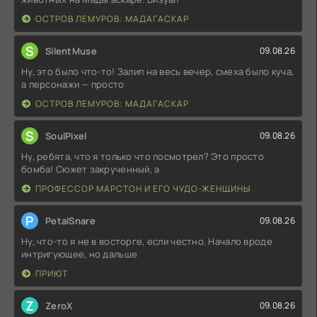
ОСТРОВ ЛЕМУРОВ: МАДАГАСКАР
S
SilentMuse
09.08.26
Ну, это было что-то! Залип на весь вечер, смеха было куча,
а персонажи — просто
ОСТРОВ ЛЕМУРОВ: МАДАГАСКАР
S
SoulPixel
09.08.26
Ну, ребята, что я только что посмотрел? Это просто
бомба! Сюжет закрученный, а
ПРОФЕССОР МАРСТОН И ЕГО ЧУДО-ЖЕНЩИНЫ
P
PetalSnare
09.08.26
Ну, что-то я не в восторге, если честно. Начало вроде
интригующее, но дальше
ПРИЮТ
Z
ZeroX
09.08.26