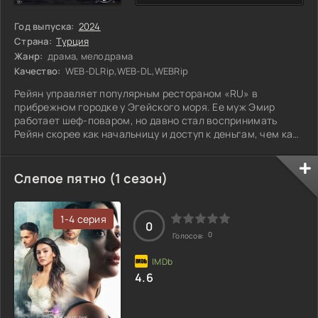
Год выпуска:
2024
Страна:
Турция
Жанр:
драма, мелодрама
Качество:
WEB-DLRip,WEB-DL,WEBRip
Рейян управляет популярным рестораном «RU» в
прибрежном городке у Эгейского моря. Ее муж Эмир
работает шеф-поваром, но давно стал воспринимать
Рейян скорее как начальницу и доступ к деньгам, чем как
жену. Когда она находит его с другой женщиной, в
сердцах выгоняет его из своей жизни и бизнеса. Эмир, в
свою очередь, решает вывести всю команду за собой и
Слепое пятно (1 сезон)
делает все возможное, чтобы никто не согласился
работать у его жены. В результате Рейян теряет мужа,
ресторан и надежду на мужчин. За ее
1-4 серия
0
0
Голосов:
4.6