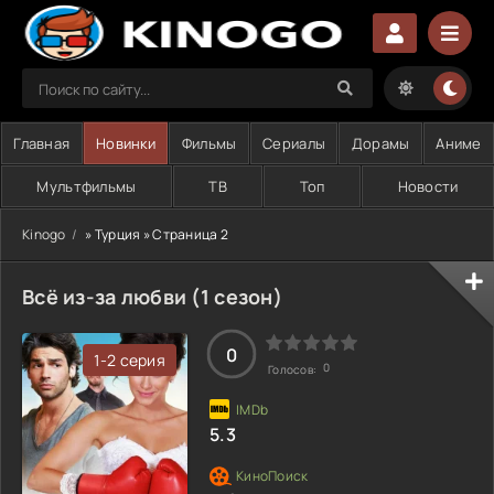
Главная
Новинки
Фильмы
Сериалы
Дорамы
Аниме
Мультфильмы
ТВ
Топ
Новости
Kinogo
» Турция » Страница 2
Всё из-за любви (1 сезон)
0
1-2 серия
0
Голосов:
5.3