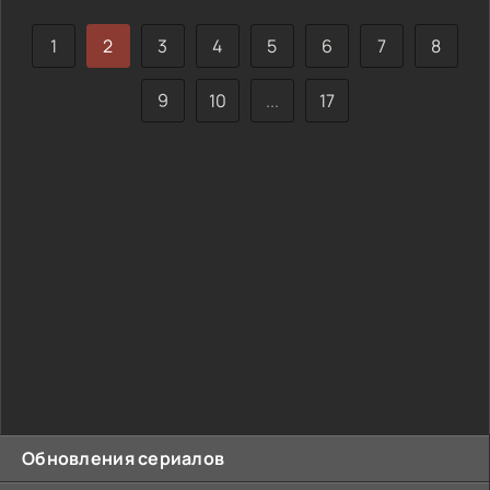
должен выбрать, насколько далеко готов зайти ради
спасения своего ребенка. На кону стоят не только его
1
2
3
4
5
6
7
8
собственные переживания, но и судьба того, кого он
любит больше всего. Как далеко он дойдет, чтобы
9
10
...
17
Обновления сериалов