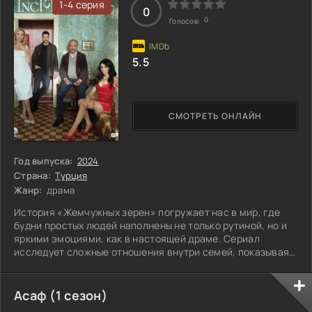
привычные правила уже не работают. Какой будет цена
1-4 серия
0
этой
0
Голосов:
5.5
СМОТРЕТЬ ОНЛАЙН
Год выпуска:
2024
Страна:
Турция
Жанр:
драма
История «Жемчужных зерен» погружает нас в мир, где
будни простых людей наполнены не только рутиной, но и
яркими эмоциями, как в настоящей драме. Сериал
исследует сложные отношения внутри семей, показывая,
как после душевных терзаний наступают моменты тепла и
уюта. В жизни героев переплетаются тьма и свет, а
испытания, с которыми они сталкиваются, заставляют их
Асаф (1 сезон)
меняться и адаптироваться. Каждый день может принести