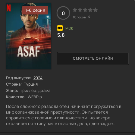
как разочарования и печаль, так и радостные мгновения,
вызывающие улыбку.
1-6 серия
0
0
Голосов:
5.8
СМОТРЕТЬ ОНЛАЙН
Год выпуска:
2024
Страна:
Турция
Жанр:
триллер, драма
Качество:
WEBRip
После сложного развода отец начинает погружаться в
мир организованной преступности. Он пытается
справиться с горечью и одиночеством, но вскоре
оказывается втянутым в опасные дела, где каждое
решение может стоить ему жизни сына. Под давлением
обстоятельств и угроз со стороны влиятельных людей, он