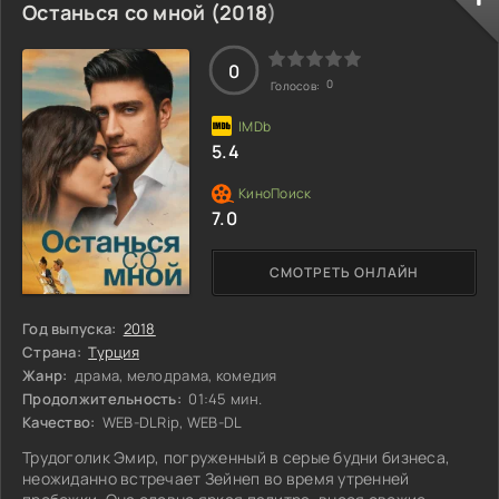
обязательства. Вернувшись на свободу, он обнаруживает,
Останься со мной (
2018
)
что любовь всей его жизни вышла замуж за лучшего
друга. Теперь Хайдару предстоит заново найти смысл
существования и
0
0
Голосов:
5.4
7.0
СМОТРЕТЬ ОНЛАЙН
Год выпуска:
2018
Страна:
Турция
Жанр:
драма, мелодрама, комедия
Продолжительность:
01:45 мин.
Качество:
WEB-DLRip, WEB-DL
Трудоголик Эмир, погруженный в серые будни бизнеса,
неожиданно встречает Зейнеп во время утренней