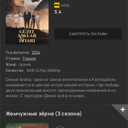
3.4
СМОТРЕТЬ ОНЛАЙН
Год выпуска:
2024
Страна:
Турция
Жанр:
драма
Качество:
WEB-DLRip,WEBRip
Семья Алака, одна из самых влиятельных в Каппадокии,
оказывается в центре интригующей истории, где любовь
двух незнакомцев вносит неожиданные изменения в их
жизни. С приходом Дениз всё в их мире
переворачивается с ног на голову. Теперь старые
привычки и устои начинают рушиться, открывая путь
новым чувствам и сложным отношениям. Каждый член
Жемчужные зёрна (3 сезона)
семьи сталкивается с собственными выборами и
последствиями своих действий, и кажется, что никакие