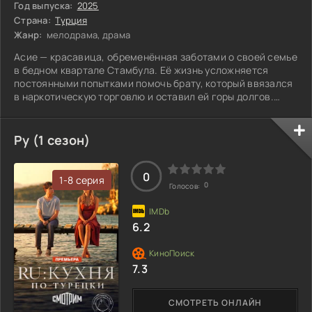
Год выпуска:
2025
Страна:
Турция
Жанр:
мелодрама, драма
Асие — красавица, обременённая заботами о своей семье
в бедном квартале Стамбула. Её жизнь усложняется
постоянными попытками помочь брату, который ввязался
в наркотическую торговлю и оставил ей горы долгов.
Однажды Асие встречает Эртан, молодого юриста с
добрым сердцем, но её не покидает ощущение, что их
встреча предопределена. Эртан привык защищать
Ру (1 сезон)
слабых, и его жизнь меняется, когда влиятельный клиент
его отца, Хидайет Кутман, просит помочь найти свою
внебрачную дочь, оставленную много лет
0
1-8 серия
0
Голосов:
6.2
7.3
СМОТРЕТЬ ОНЛАЙН