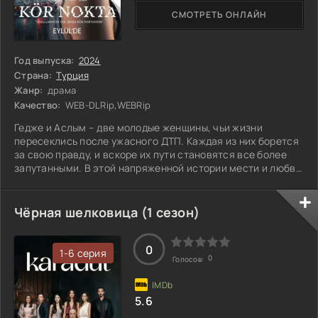
СМОТРЕТЬ ОНЛАЙН
Год выпуска:
2024
Страна:
Турция
Жанр:
драма
Качество:
WEB-DLRip,WEBRip
Гедже и Аслым – две молодые женщины, чьи жизни
пересеклись после ужасного ДТП. Каждая из них борется
за свою правду, и вскоре их пути становятся все более
запутанными. В этой напряженной истории мести и любви
они сталкиваются с несправедливостью, и только
настоящая любовь сможет остановить их войну. Но может
ли что-то сплотить их в условиях растущей ненависти и
Чёрная шелковица (1 сезон)
жажды справедливости?
0
1-6 серия
0
Голосов:
5.6