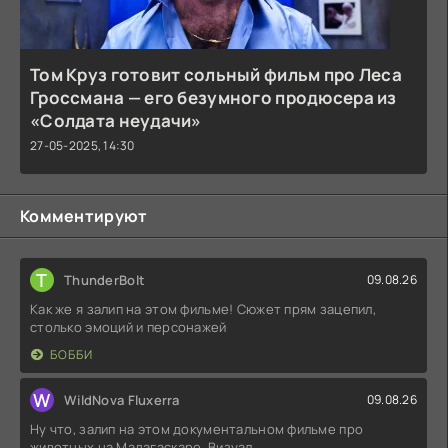
Том Круз готовит сольный фильм про Леса
Гроссмана — его безумного продюсера из
«Солдата неудачи»
27-05-2025, 14:30
Комментируют
T
ThunderBolt
09.08.26
Как же я залип на этом фильме! Сюжет прям зацепил,
столько эмоций и персонажей
БОББИ
W
WildNova Fluxerra
09.08.26
Ну что, залип на этом документальном фильме про
животных на Мадагаскаре. Визуал