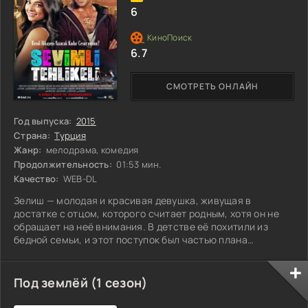
6
6.7
СМОТРЕТЬ ОНЛАЙН
Год выпуска:
2015
Страна:
Турция
Жанр:
мелодрама, комедия
Продолжительность:
01:53 мин.
Качество:
WEB-DL
Зелиш — молодая и красивая девушка, живущая в
достатке с отцом, которого считает родным, хотя он не
обращает на неё внимания. В детстве её похитили из
бедной семьи, и этот поступок был частью плана
господина Хаккы, который хотел заполучить огромное
наследство для ещё не родившегося ребёнка своей жены.
Выросшая в этом богатстве, Зелиш всегда мечтала о
Под землёй (1 сезон)
принце, который спасёт её от серых будней. И вот
однажды она встречает Зарока, который, увы, не совсем