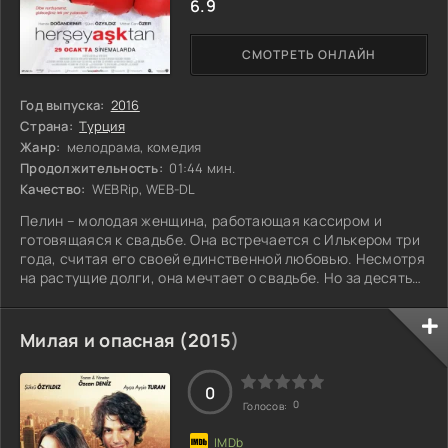
6.9
СМОТРЕТЬ ОНЛАЙН
Год выпуска:
2016
Страна:
Турция
Жанр:
мелодрама, комедия
Продолжительность:
01:44 мин.
Качество:
WEBRip, WEB-DL
Пелин – молодая женщина, работающая кассиром и
готовящаяся к свадьбе. Она встречается с Илькером три
года, считая его своей единственной любовью. Несмотря
на растущие долги, она мечтает о свадьбе. Но за десять
дней до торжества Пелин застает Илькера с другой в
доме, где они планировали жить. Горечь предательства не
дает ей простить его, несмотря на его искренние
Милая и опасная (
2015
)
извинения. В поисках утешения с подругами она
придумывает множество способов справиться с
разочарованием. И в этот трудный период ей
0
0
Голосов: