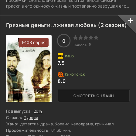
пробежки. Она словно яркая палитра, внося свежие
краски в его одинокую жизнь и постепенно разрушая его
тщательно выстроенные защитные стены. Но у
жизнерадостной Зейнеп есть свои тайны и травмы,
которые она старается скрыть. Их отношения
Грязные деньги, лживая любовь (2 сезона)
развиваются, но на горизонте появляются тени,
способные разрушить вновь обретенное счастье. Смогут
ли они преодолеть свои внутренние демоны и стать
0
1-108 серия
0
Голосов:
опорой друг для
7.5
8.0
СМОТРЕТЬ ОНЛАЙН
Год выпуска:
2014
Страна:
Турция
Жанр:
детектив, драма, боевик, мелодрама, криминал
Продолжительность:
01:30 мин.