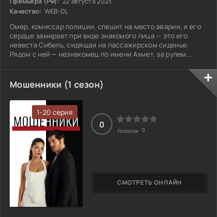
Премьера (РФ):
22 августа 2023
Качество:
WEB-DL
Омер, комиссар полиции, спешит на место аварии, и его
сердце замирает при виде знакомого лица — это его
невеста Сибель, сидящая на пассажирском сиденье.
Рядом с ней — незнакомец по имени Ахмет, за рулем.
Омер мгновенно ощущает, что это не просто несчастный
случай, и его интуиция подсказывает, что здесь кроется
нечто большее. Не в силах смириться с произошедшим,
Мошенники (1 сезон)
он начинает собственное расследование, глубже
погружаясь в тайны, которые окружают его любимую и
этого загадочного мужчину. Каждый
1-20 серия
0
0
Голосов:
СМОТРЕТЬ ОНЛАЙН