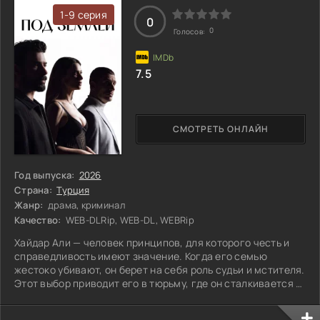
соответствует её мечтам — вместо
1-9 серия
0
0
Голосов:
7.5
СМОТРЕТЬ ОНЛАЙН
Год выпуска:
2026
Страна:
Турция
Жанр:
драма, криминал
Качество:
WEB-DLRip, WEB-DL, WEBRip
Хайдар Али — человек принципов, для которого честь и
справедливость имеют значение. Когда его семью
жестоко убивают, он берет на себя роль судьи и мстителя.
Этот выбор приводит его в тюрьму, где он сталкивается с
влиятельными лидерами картеля. Три года за решеткой
навсегда меняют его жизнь, даруя опасные связи и новые