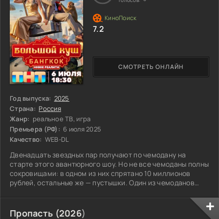
7.2
СМОТРЕТЬ ОНЛАЙН
Год выпуска:
2025
Страна:
Россия
Жанр:
реальное ТВ, игра
Премьера (РФ):
6 июля 2025
Качество:
WEB-DL
Двенадцать звездных пар получают по чемодану на
старте этого авантюрного шоу. Но не все чемоданы полны
сокровищами: в одном из них спрятано 10 миллионов
рублей, остальные же — пустышки. Один из чемоданов
таит в себе черную метку, которая предвещает вылет из
игры. Участники, собравшиеся в ярком Бангкоке,
стремятся к удаче, но каждый шаг может оказаться
Пропасть (
2026
)