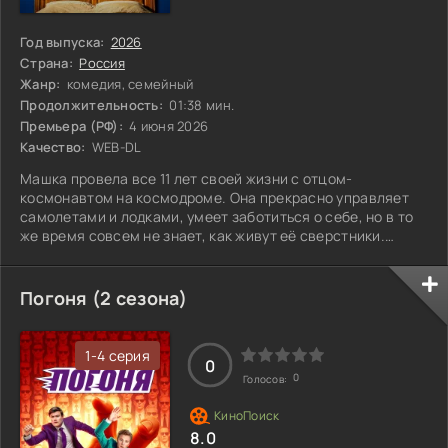
Год выпуска:
2026
Страна:
Россия
Жанр:
комедия, семейный
Продолжительность:
01:38 мин.
Премьера (РФ):
4 июня 2026
Качество:
WEB-DL
Машка провела все 11 лет своей жизни с отцом-
космонавтом на космодроме. Она прекрасно управляет
самолетами и лодками, умеет заботиться о себе, но в то
же время совсем не знает, как живут её сверстники.
Чтобы найти друзей и адаптироваться к обычной жизни,
девочка решает поступить в школу в Петербурге. В этом
новом мире её ждут и радости, и трудности, а также масса
Погоня (2 сезона)
неожиданных встреч. Как справится Машка с обычными
детскими проблемами? И сможет ли она соединить две
такие разные жизни?
1-4 серия
0
0
Голосов:
8.0