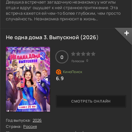
Девушка встречает загадочную незнакомку у могилы
отца и вдруг ощущает к ней странное притяжение. Эта
встреча кажется ей чем-то более глубоким, чем просто
случайность. Незнакомка приносит в жизнь
возлюбленной не только искру страсти, но и нечто
мрачное, словно тень, которая меняет восприятие их
отношений. В ней есть что-то, что заставляет задуматься
Не одна дома 3. Выпускной (
2026
)
о том, что происходит между ними на самом деле, и как
это может повлиять на их будущее. Что же скрывает эта
таинственная женщина?
0
0
Голосов:
6.9
СМОТРЕТЬ ОНЛАЙН
Год выпуска:
2026
Страна:
Россия