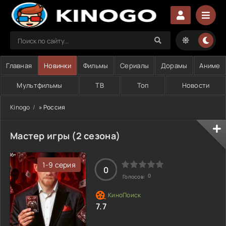
Главная
Новинки
Фильмы
Сериалы
Дорамы
Аниме
Мультфильмы
ТВ
Топ
Новости
Kinogo
» Россия
Мастер игры (2 сезона)
1-9 серия
0
0
Голосов:
7.7