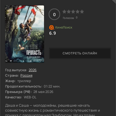
ловушкой. В этой игре на грани фола, где доверие и
предательство идут рука об руку, каждая пара должна
решать, кому можно верить, а кого лучше
0
0
Голосов:
6.9
СМОТРЕТЬ ОНЛАЙН
Год выпуска:
2026
Страна:
Россия
Жанр:
триллер
Продолжительность:
01:22 мин.
Премьера (РФ):
28 мая 2026
Качество:
WEB-DL
Даша и Саша — молодожёны, решившие начать
совместную жизнь с романтического путешествия и
прыжка с парашютом над Эльбрусом. Но их планы