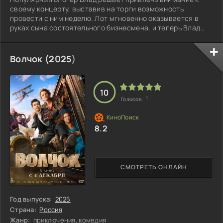
своему концерту, выставив на торги возможность
провести с ним неделю. Лот мгновенно оказывается в
руках сына состоятельного бизнесмена, и теперь Влад
обязан развлекать Борю целую неделю. Все попытки
разорвать контракт приводят к существенным штрафам, и
Влад решает, что лучший способ избавиться от
Волчок (
2025
)
надоедливого клиента — это сделать его жизнь
настоящим шоу. Он начинает провоцировать Борю, чтобы
вывести его из себя, но тот отвечает новыми и всё
10
1
Голосов:
8.2
СМОТРЕТЬ ОНЛАЙН
Год выпуска:
2025
Страна:
Россия
Жанр:
приключения, комедия