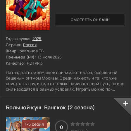
СМОТРЕТЬ ОНЛАЙН
Год выпуска:
2025
Страна:
Россия
Жанр:
реальное ТВ
Премьера (РФ):
13 июля 2025
Качество:
HDTVRip
Пятнадцать смельчаков принимают вызов, брошенный
бешеным ритмом Москвы. Среди них есть и те, кто уже
снискал славу, и те, кто только начинает свой путь, но все
они находятся в равных условиях. Играть можно по-
разному: объединиться с другими или действовать в
одиночку, прятаться от преследования или смело идти
навстречу опасности. Основное правило здесь простое —
Большой куш. Бангкок (2 сезона)
ты бежишь, а за тобой следуют ловцы, готовые
остановить тебя любой ценой. Смогут ли участники
вырваться из хватки города и увести с
1-5 серия
0
0
Голосов: