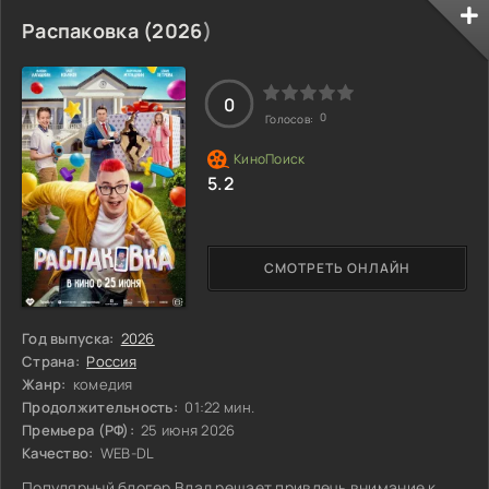
и неожиданностей, чтобы спасти свою любимую. Впереди
их ждет много испытаний, и каждый шаг может стать
Распаковка (
2026
)
решающим. Что же на самом деле стоит на пути к их
счастью?
0
0
Голосов:
5.2
СМОТРЕТЬ ОНЛАЙН
Год выпуска:
2026
Страна:
Россия
Жанр:
комедия
Продолжительность:
01:22 мин.
Премьера (РФ):
25 июня 2026
Качество:
WEB-DL
Популярный блогер Влад решает привлечь внимание к