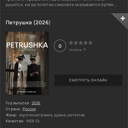
рушатся, когда пилотом самолета оказывается Артём,
бывший Даши, о котором она предпочла бы не
вспоминать. В результате крушения троим приходится
прыгнуть в неизвестность без подготовки. Стропы
Петрушка (
2026
)
парашютов запутываются, и чудом они остаются в живых,
но оказываются зависшими над пропастью, окружённые
бушующими лесными пожарами. Даша оказывается между
двумя
0
0
Голосов:
СМОТРЕТЬ ОНЛАЙН
Год выпуска:
2026
Страна:
Россия
Жанр:
короткометражка, драма, детектив
Качество:
WEB-DL