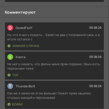
Комментируют
D
DazedFluff
09.08.26
Ну, что я могу сказать... Залип на два с половиной часа, и в
итоге остался с
ЗИМНЯЯ СПЯЧКА
I
Ilverra
09.08.26
Не могу сказать, что фильм меня прям поразил. Экшн есть,
персонажи тоже
ТОР
T
ThunderBolt
09.08.26
Как же я залип на этом фильме! Сюжет прям зацепил,
столько эмоций и персонажей
БОББИ