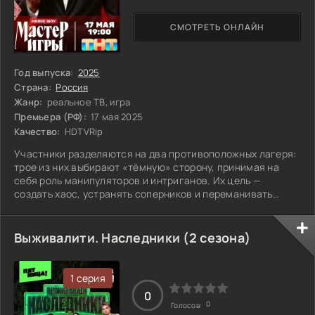
СМОТРЕТЬ ОНЛАЙН
Год выпуска:
2025
Страна:
Россия
Жанр:
реальное ТВ, игра
Премьера (РФ):
17 мая 2025
Качество:
HDTVRip
Участники разделяются на два противоположных лагеря:
трое из них выбирают «тёмную» сторону, принимая на
себя роль манипуляторов и интриганов. Их цель —
создать хаос, устранять соперников и переманивать
остальных на свою сторону, оставаясь при этом
незаметными. В то время как честные игроки пытаются
вычислить предателей в своих рядах, готовые к любым
Выживалити. Наследники (2 сезона)
уловкам и хитроумным ходам. Но не стоит забывать, что в
любой момент кто-то из них может переключиться на
тёмную сторону, добавляя ещё больше
1 серия
0
0
Голосов: