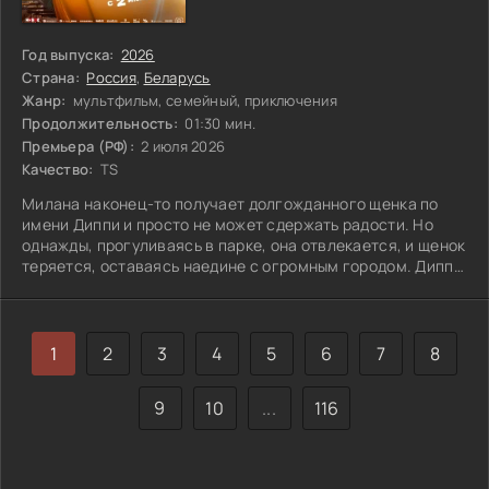
Год выпуска:
2026
Страна:
Россия
,
Беларусь
Жанр:
мультфильм, семейный, приключения
Продолжительность:
01:30 мин.
Премьера (РФ):
2 июля 2026
Качество:
TS
Милана наконец-то получает долгожданного щенка по
имени Диппи и просто не может сдержать радости. Но
однажды, прогуливаясь в парке, она отвлекается, и щенок
теряется, оставаясь наедине с огромным городом. Диппи
встречает уличного Кота, хитроумную крысу Бенгса и
даже влюбляется в милую чихуахуа по имени Табби. Пока
Милана отчаянно ищет своего пушистого друга, Диппи
переживает настоящие приключения и постепенно
1
2
3
4
5
6
7
8
становится героем, готовым защитить не только себя, но
и новых друзей. Что же ждет его
9
10
...
116