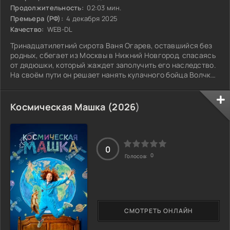
Продолжительность:
02:03 мин.
Премьера (РФ):
4 декабря 2025
Качество:
WEB-DL
Тринадцатилетний сирота Ваня Огарев, оставшийся без
родных, сбегает из Москвы в Нижний Новгород, спасаясь
от дядюшки, который жаждет заполучить его наследство.
На своём пути он решает нанять кулачного бойца Волчка,
чтобы тот защитил его от преследователей. Однако их
союз сразу же оказывается под вопросом:
аристократичный, мечтательный Ваня и грубоватый,
Космическая Машка (
2026
)
приземлённый Волчок с трудом понимают друг друга. По
мере того как они преодолевают опасности на своём
пути, между ними начинает возникать
0
0
Голосов:
СМОТРЕТЬ ОНЛАЙН