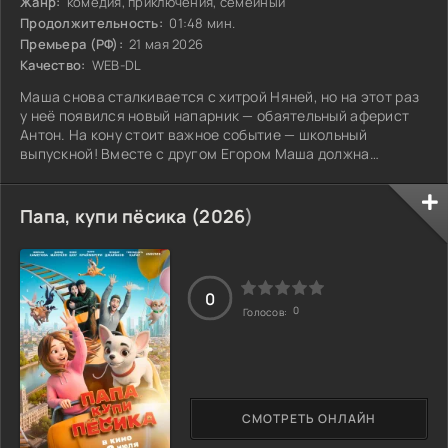
Жанр:
комедия, приключения, семейный
Продолжительность:
01:48 мин.
Премьера (РФ):
21 мая 2026
Качество:
WEB-DL
Маша снова сталкивается с хитрой Няней, но на этот раз
у неё появился новый напарник — обаятельный аферист
Антон. На кону стоит важное событие — школьный
выпускной! Вместе с другом Егором Маша должна
помешать злодеям и защитить свой самый значимый
вечер. С каждым шагом опасность растёт, и даже самые
простые планы могут пойти наперекосяк. Как удастся
Папа, купи пёсика (
2026
)
Маше и Егору справиться с коварными противниками?
Сможет ли выпускной стать настоящим праздником, а не
разочарованием?
0
0
Голосов:
СМОТРЕТЬ ОНЛАЙН