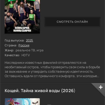
СМОТРЕТЬ ОНЛАЙН
Год выпуска:
2025
Страна:
Россия
Жанр:
реальное ТВ, игра
Качество:
HDTV
Наследники известных фамилий отправляются на
необитаемый остров, чтобы проверить свои силы в борьбе
за выживание и утвердить собственную идентичность.
Оставшись вдали от привычного комфорта, эти молодые
люди должны столкнуться не только с суровыми
условиями природы, но и с собственными страхами,
комплексами и амбициями. Каждому из них предстоит
Кощей. Тайна живой воды (
2026
)
найти в себе то, что они раньше прятали за титулами и
статусами. Каждый шаг по этому неизведанному острову
— это возможность не только сбросить оковы