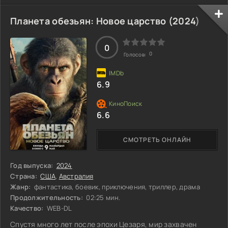
способные разрушить доверие внутри команды. Пока
расследование углубляется в тёмные уголки их
Планета обезьян: Новое царство (
2024
)
прошлого, на горизонте возникает угроза, которая может
перевернуть привычный мир. Но кто стоит за кулисами
этого коварного плана?
0
0
Голосов:
6.9
6.6
СМОТРЕТЬ ОНЛАЙН
Год выпуска:
2024
Страна:
США
,
Австралия
Жанр:
фантастика, боевик, приключения, триллер, драма
Продолжительность:
02:25 мин.
Качество:
WEB-DL
Спустя много лет после эпохи Цезаря, мир захвачен