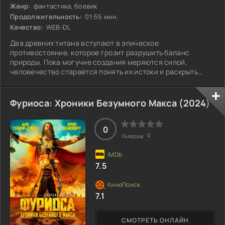
Жанр:
фантастика, боевик
Продолжительность:
01:55 мин.
Качество:
WEB-DL
Два древних титана вступают в эпическое
противостояние, которое грозит разрушить баланс
природы. Пока могучие создания меряются силой,
человечество старается понять их истоки и раскрыть
загадки, скрытые в недрах Острова черепа. На фоне
масштабных битв открываются неизвестные ранее факты,
которые могут изменить ход событий. Удастся ли людям
Фуриоса: Хроники Безумного Макса (
2024
)
использовать эту информацию, чтобы предотвратить
неизбежное или они столкнутся с новой угрозой, о
которой даже не подозревали?
0
0
Голосов:
7.5
7.1
СМОТРЕТЬ ОНЛАЙН