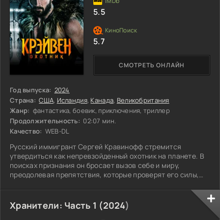
5.5
5.7
СМОТРЕТЬ ОНЛАЙН
Год выпуска:
2024
Страна:
США
,
Исландия
,
Канада
,
Великобритания
Жанр:
фантастика, боевик, приключения, триллер
Продолжительность:
02:07 мин.
Качество:
WEB-DL
Русский иммигрант Сергей Кравинофф стремится
утвердиться как непревзойденный охотник на планете. В
поисках признания он бросает вызов себе и миру,
преодолевая препятствия, которые проверят его силы,
смекалку и стойкость. Сергей вступает в опасные схватки
с дикими хищниками, изучая их повадки и адаптируясь к
новым условиям. На этом пути его ждет не только борьба
Хранители: Часть 1 (
2024
)
с внешними врагами, но и внутреннее противостояние с