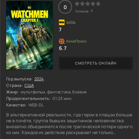
собственными страхами и сомнениями. Однако истинная
угроза скрывается там, где он
0
0
Голосов:
7
6.7
СМОТРЕТЬ ОНЛАЙН
Год выпуска:
2024
Страна:
США
Жанр:
мультфильм, фантастика, боевик
Продолжительность:
01:23 мин.
Качество:
WEB-DL
В альтернативной реальности, где герои в плащах больше
не в почёте, группа бывших защитников человечества
внезапно объединяется после трагической потери одного
из них. Каждое их действие раскрывает не только
запутанную сеть заговоров, но и личные тайны,