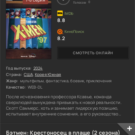
0
Голосов:
8.8
8.2
СМОТРЕТЬ ОНЛАЙН
Год выпуска:
2024
Страна:
США
,
Корея Южная
Жанр:
мультфильм, фантастика, боевик, приключения
Качество:
WEB-DL
После исчезновения профессора Ксавье, команда
сверхлюдей вынуждена привыкать к новой реальности.
Скотт Саммерс, хоть и занимает лидерскую позицию,
испытывает внутренние сомнения, а его руководство
вызывает разногласия среди товарищей. Джин Грей,
ожидая ребенка, убеждает супруга оставить миссию ради
спокойствия будущей семьи. Несмотря на официальное
Бэтмен: Крестоносец в плаще (2 сезона)