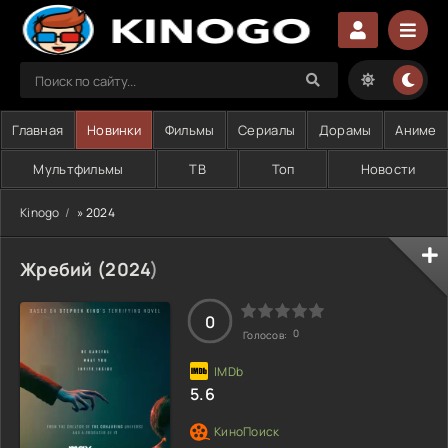
Главная
Новинки
Фильмы
Сериалы
Дорамы
Аниме
Мультфильмы
ТВ
Топ
Новости
Kinogo
» 2024
Жребий (
2024
)
0
0
Голосов:
5.6