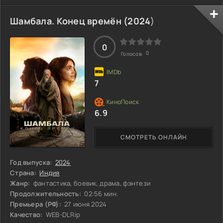
вооружившись не только технологиями, но и несгибаемой
волей, бросает вызов злодеям, угрожающим разрушить
Шамбала. Конец времён (
2024
)
остатки порядка. Когда на небе вспыхивает его эмблема,
жители понимают: есть тот, кто сражается за них. Но
появление таинственного
0
0
Голосов:
7
6.9
СМОТРЕТЬ ОНЛАЙН
Год выпуска:
2024
Страна:
Индия
Жанр:
фантастика, боевик, драма, фэнтези
Продолжительность:
02:56 мин.
Премьера (РФ):
27 июня 2024
Качество:
WEB-DLRip