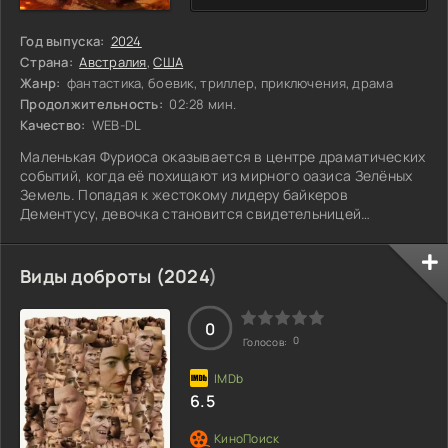
Год выпуска:
2024
Страна:
Австралия
,
США
Жанр:
фантастика, боевик, триллер, приключения, драма
Продолжительность:
02:28 мин.
Качество:
WEB-DL
Маленькая Фуриоса оказывается в центре драматических
событий, когда её похищают из мирного оазиса Зелёных
Земель. Попадая к жестокому лидеру байкеров
Дементусу, девочка становится свидетельницей
убийства матери. Стремясь расширить свои владения,
Дементус захватывает Топливный город и заключает
сделку с Цитаделью, выменяв Фуриосу на союз с
Виды доброты (
2024
)
Несмертным Джо. Однако в сердце девушки тлеет искра
сопротивления, и вскоре она будет готова сделать
первый шаг к своему освобождению. Но кто окажется её
0
0
Голосов:
6.5