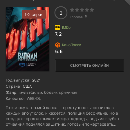
признание их заслуг, общество остается разделенным в
отношении особенных героев. Однако грядущие события
могут изменить всё, но готовы ли они к
0
1-2 серия
0
Голосов:
7.2
6.6
СМОТРЕТЬ ОНЛАЙН
Год выпуска:
2024
Страна:
США
Жанр:
мультфильм, боевик, криминал
Качество:
WEB-DL
Готэм окутан тьмой хаоса — преступность проникла в
каждый его уголок, и кажется, полиция бессильна. Но в
сердцах горожан пылает искра надежды, ведь из глубин
отчаяния поднялся защитник, готовый пожертвовать
всем ради справедливости. Этот мрачный рыцарь ночи,