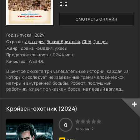
6.6
СМОТРЕТЬ ОНЛАЙН
Год выпуска:
2024
Страна:
Ирландия
,
Великобритания
,
США
,
Греция
Жанр:
драма, комедия, ужасы
Продолжительность:
02:44 мин.
Качество:
WEB-DL
В центре сюжета три увлекательные истории, каждая из
которых исследует неизведанные грани человеческой
натуры и внутренней борьбы. Роберт, послушный
работник, живёт по указкам босса, на первый взгляд
щедрого, но за его благодеяниями скрываются опасные
намерения. Полицейский Дэниэл сталкивается с
необъяснимыми переменами в жене после её
Крэйвен-охотник (
2024
)
загадочного возвращения из экспедиции. Тем временем
Эндрю и Эмили, последователи странного культа, ищут
девушку с чудесной способностью оживлять мёртвых. Но
0
0
Голосов:
что,