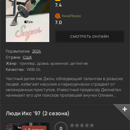
7.4
7.0
СМОТРЕТЬ ОНЛАЙН
Год выпуска:
2024
Страна:
США
Жанр:
триллер, драма, криминал, детектив
Качество:
WEB-DL
Частный детектив Джон, обладающий талантом в розыске
людей, избегает насилия и периодически страдает от
неожиданных приступов. Известный продюсер Джонатан
нанимает его для поисков пропавшей внучки Оливии,
столкнувшейся с прошлым, полным проблем с
запрещенными веществами. В процессе расследования
сыщик обнаруживает множество неприятных секретов
Люди Икс ’97 (2 сезона)
семейства, и вскоре его жизнь оказывается под угрозой.
Однако за каждым поворотом скрывается нечто, что
может полностью изменить ход событий...
0
1-8 серия