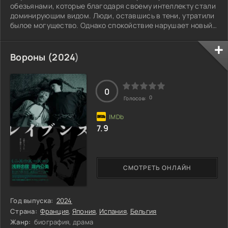
обезьянами, которые благодаря своему интеллекту стали
доминирующим видом. Люди, оставшись в тени, утратили
былое могущество. Однако спокойствие нарушает новый
властный предводитель приматов, вынашивающий
амбициозные планы расширения границ своей империи. В
это время молодой шимпанзе отправляется в
Вороны (
2024
)
рискованное путешествие, которое меняет его
представления о прошлом и заставляет переосмыслить
истинные ценности. В его руках оказывается судьба
0
обоих
0
Голосов:
7.9
СМОТРЕТЬ ОНЛАЙН
Год выпуска:
2024
Страна:
Франция
,
Япония
,
Испания
,
Бельгия
Жанр:
биография, драма