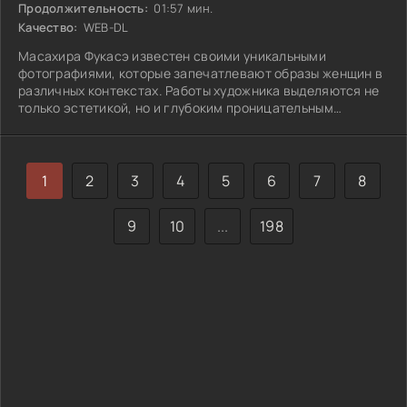
Продолжительность:
01:57 мин.
Качество:
WEB-DL
Масахира Фукасэ известен своими уникальными
фотографиями, которые запечатлевают образы женщин в
различных контекстах. Работы художника выделяются не
только эстетикой, но и глубоким проницательным
взглядом на женскую природу и внутренний мир. Его
кадры часто вызывают у зрителей смешанные чувства:
нежность и тревогу, красоту и уязвимость. Фукасэ не
боится экспериментировать с освещением и
1
2
3
4
5
6
7
8
композицией, создавая атмосферу, которая заставляет
задуматься о том, что стоит за внешним фасадом. Как же
9
10
...
198