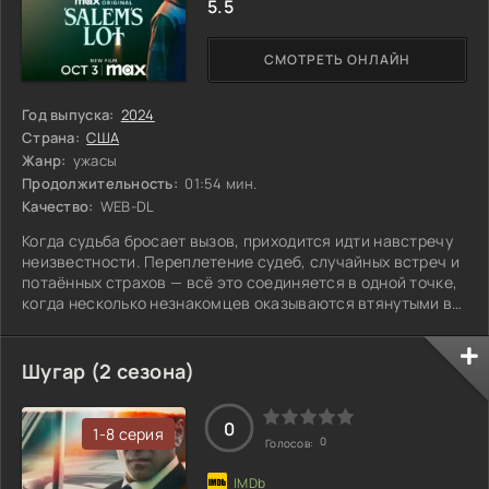
5.5
СМОТРЕТЬ ОНЛАЙН
Год выпуска:
2024
Страна:
США
Жанр:
ужасы
Продолжительность:
01:54 мин.
Качество:
WEB-DL
Когда судьба бросает вызов, приходится идти навстречу
неизвестности. Переплетение судеб, случайных встреч и
потаённых страхов — всё это соединяется в одной точке,
когда несколько незнакомцев оказываются втянутыми в
неожиданный водоворот событий. Каждый герой вынужден
столкнуться с собственными демонами и принять
судьбоносные решения. Им предстоит выяснить, как
Шугар (2 сезона)
далеко они готовы зайти ради собственного спасения, и
что такое настоящая сила духа. И всё это на фоне мира,
где прошлое тесно
0
1-8 серия
0
Голосов: