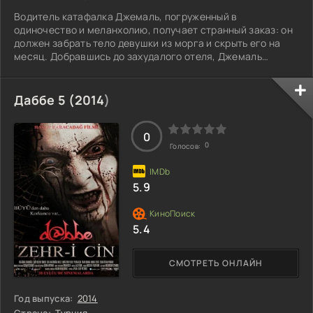
Водитель катафалка Джемаль, погруженный в
одиночество и меланхолию, получает странный заказ: он
должен забрать тело девушки из морга и скрыть его на
месяц. Добравшись до захудалого отеля, Джемаль
начинает слышать посторонние звуки из гроба — это
неживое существо, по образу и подобию человеческому,
вызывает у него странные чувства. Несмотря на
Даббе 5 (
2014
)
опасность, он не может избавиться от жалости к девушке.
Вдобавок оказывается, что ее существование связано с
жутким требованием: для поддержания жизни ей
0
0
Голосов:
5.9
5.4
СМОТРЕТЬ ОНЛАЙН
Год выпуска:
2014