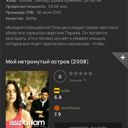
Жанр:
боевик, триллер, драма, криминал, детектив
Продолжительность:
02:08 мин.
Премьера (РФ):
28 июля 2005
Качество:
BDRip
Молодой полицейский Поль расследует серию жестоких
убийств в турецком квартале Парижа. Он пытается
разгадать, кто и почему мучает и убивает женщин,
которые выглядят практически одинаково. Чтобы
продвинуться в деле, он обращается за помощью к
Шифферу — опытному полицейскому с сомнительной
репутацией. У них непростые отношения, но оба готовы
Мой нетронутый остров (
2008
)
рискнуть, чтобы выйти на след неуловимого преступника.
По мере их исследования становится ясно, что за этими
убийствами скрывается нечто большее, чем просто
0
0
Голосов:
6.8
7.9