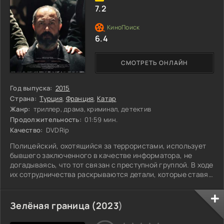
7.2
6.4
СМОТРЕТЬ ОНЛАЙН
Год выпуска:
2015
Страна:
Турция
,
Франция
,
Катар
Жанр:
триллер, драма, криминал, детектив
Продолжительность:
01:59 мин.
Качество:
DVDRip
Полицейский, охотящийся за террористами, использует
бывшего заключенного в качестве информатора, не
догадываясь, что тот связан с преступной группой. В ходе
их сотрудничества раскрываются детали, которые ставят
под сомнение преданность обоих. Подозрения растут, и
напряжение нарастает, когда полицейский начинает
замечать нестыковки в рассказах своего помощника. На
Зелёная граница (
2023
)
фоне этого противостояния скрывается мрачная
семейная тайна. Как далеко готовы зайти братья, чтобы