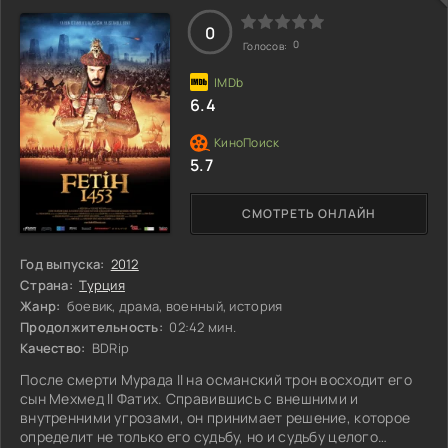
новой реальностью?
0
0
Голосов:
6.4
5.7
СМОТРЕТЬ ОНЛАЙН
Год выпуска:
2012
Страна:
Турция
Жанр:
боевик, драма, военный, история
Продолжительность:
02:42 мин.
Качество:
BDRip
После смерти Мурада II на османский трон восходит его
сын Мехмед II Фатих. Справившись с внешними и
внутренними угрозами, он принимает решение, которое
определит не только его судьбу, но и судьбу целого