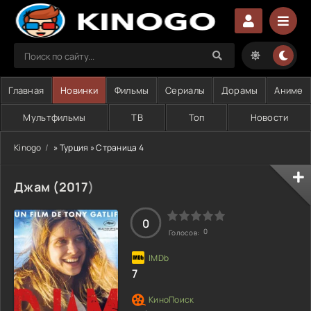
Главная
Новинки
Фильмы
Сериалы
Дорамы
Аниме
Мультфильмы
ТВ
Топ
Новости
Kinogo
» Турция » Страница 4
Джам (
2017
)
0
0
Голосов:
7