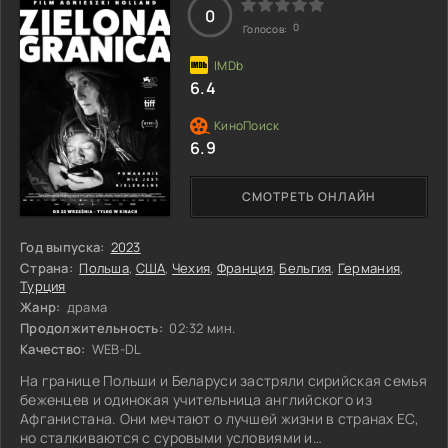
защитить свои интересы?
0
0
Голосов:
6.4
6.9
СМОТРЕТЬ ОНЛАЙН
Год выпуска:
2023
Страна:
Польша
,
США
,
Чехия
,
Франция
,
Бельгия
,
Германия
,
Турция
Жанр:
драма
Продолжительность:
02:32 мин.
Качество:
WEB-DL
На границе Польши и Беларуси застряли сирийская семья
беженцев и одинокая учительница английского из
Афганистана. Они мечтают о лучшей жизни в странах ЕС,
но сталкиваются с суровыми условиями и