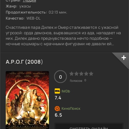
Страна:
Турция
Жанр:
ужасы
Продолжительность:
02:13 мин.
Качество:
WEB-DL
Счастливая пара Дилек и Омер сталкивается с ужасной
угрозой: орда демонов, вырвавшихся из ада, нападает на
них. Дилек давно предчувствовала нечто подобное —
ночные кошмары с мрачными фигурами не давали ей
покоя. Но разрыв между сном и явью становится
невыносимым. Теперь им предстоит не только сражаться
за свою жизнь, но и разобраться в том, что происходит, и
А.Р.О.Г (
2008
)
почему это связано именно с ней. Что скрывают её
видения и что на самом деле хотят эти существа?
0
0
Голосов:
7.4
6.5
СМОТРЕТЬ ОНЛАЙН