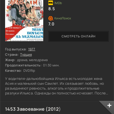
8.5
7.0
СМОТРЕТЬ ОНЛАЙН
Год выпуска:
1977
Страна:
Турция
Жанр:
драма, мелодрама
Продолжительность:
01:30 мин.
Качество:
DVDRip
У водителя-дальнобойщика Ильяса есть молодая жена
Асия и маленький сын Самлет. Их связывает любовь, но
разъединяют ревность, алкоголь и продолжительные
разлуки Ильяса. Однажды он полностью исчезает. После
долгих дней ожидания Асия начинает чувствовать
привязанность к обаятельному Кемситу, и Самлет
начинает называть его отцом. Но внезапное возвращение
1453 Завоевание (
2012
)
Ильяса ставит все с ног на голову. Что произойдет с их