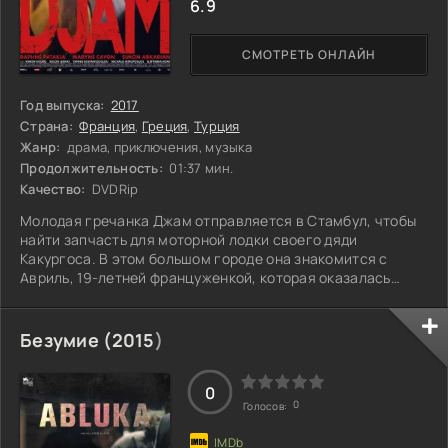
6.9
СМОТРЕТЬ ОНЛАЙН
Год выпуска:
2017
Страна:
Франция
,
Греция
,
Турция
Жанр:
драма, приключения, музыка
Продолжительность:
01:37 мин.
Качество:
DVDRip
Молодая гречанка Джам отправляется в Стамбул, чтобы
найти запчасть для моторной лодки своего дяди
Какургоса. В этом большом городе она знакомится с
Авриль, 19-летней француженкой, которая оказалась
здесь волонтёром в гуманитарном центре. У Авриль нет
ни денег, ни знакомых, и Джам, проявив щедрость, решает
взять её с собой в Митилену. Путешествие обещает быть
Безумие (
2015
)
насыщенным: они встретят множество людей, столкнутся
с разнообразными приключениями и насладятся музыкой,
а на горизонте уже витает
0
0
Голосов: