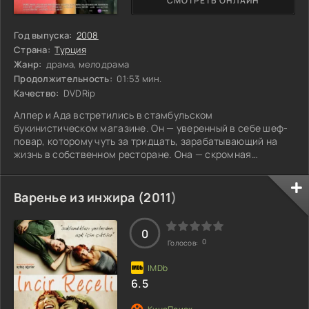
СМОТРЕТЬ ОНЛАЙН
Год выпуска:
2008
Страна:
Турция
Жанр:
драма, мелодрама
Продолжительность:
01:53 мин.
Качество:
DVDRip
Алпер и Ада встретились в стамбульском
букинистическом магазине. Он — уверенный в себе шеф-
повар, которому чуть за тридцать, зарабатывающий на
жизнь в собственном ресторане. Она — скромная
дизайнер детской одежды, едва перешагнувшая
тридцатилетний рубеж. Их миры так далеки друг от друга,
что даже мысль о романтических отношениях между ними
Варенье из инжира (
2011
)
кажется абсурдной. Алпер наслаждается свободой и
успешной карьерой, в то время как Ада погружена в
заботы о маленьких клиентах и мечтает о большем. Но что
0
0
Голосов:
6.5