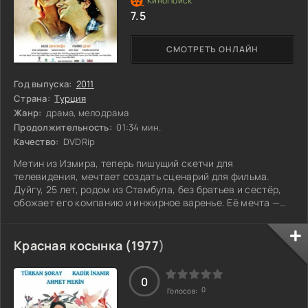
7.5
СМОТРЕТЬ ОНЛАЙН
Год выпуска:
2011
Страна:
Турция
Жанр:
драма, мелодрама
Продолжительность:
01:34 мин.
Качество:
DVDRip
Метин из Измира, теперь пишущий скетчи для
телевидения, мечтает создать сценарий для фильма.
Дуйгу, 25 лет, родом из Стамбула, без братьев и сестёр,
обожает его компанию и инжирное варенье. Её мечта —
обрести бессмертие. Судьбы этих двоих пересекутся, и её
фраза «Без секса» обретёт смысл лишь позже, когда их
отношения примут неожиданный оборот. Как же они
Красная косынка (
1977
)
смогут понять друг друга?
0
0
Голосов: