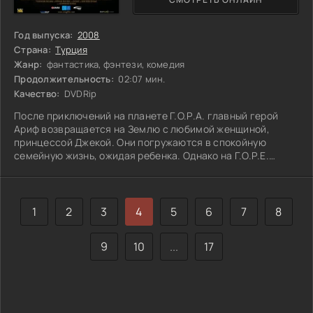
Год выпуска:
2008
Страна:
Турция
Жанр:
фантастика, фэнтези, комедия
Продолжительность:
02:07 мин.
Качество:
DVDRip
После приключений на планете Г.О.Р.А. главный герой
Ариф возвращается на Землю с любимой женщиной,
принцессой Джекой. Они погружаются в спокойную
семейную жизнь, ожидая ребенка. Однако на Г.О.Р.Е.
коварный капитан Логар, опозоренный Арифом,
замышляет месть. Он не собирается просто убивать
врага, его план сложнее: с помощью машины времени он
отправляет Арифа на миллион лет назад, в каменный век.
1
2
3
4
5
6
7
8
Каков будет исход этой схватки между прошлым и
настоящим?
9
10
...
17