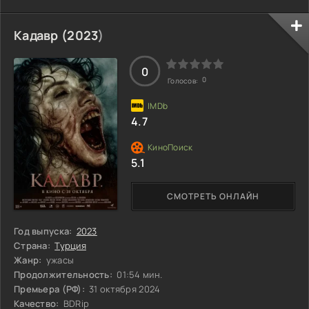
региона — завоевать Константинополь. Это действие
станет финальной точкой в истории Византии, которая,
казалось, продлится вечно. Мехмед понимает, что это не
Кадавр (
2023
)
просто завоевание города, а шаг к созданию
могущественной империи. Что же будет дальше в этом
историческом повороте событий, и какие
0
0
Голосов:
4.7
5.1
СМОТРЕТЬ ОНЛАЙН
Год выпуска:
2023
Страна:
Турция
Жанр:
ужасы
Продолжительность:
01:54 мин.
Премьера (РФ):
31 октября 2024
Качество:
BDRip