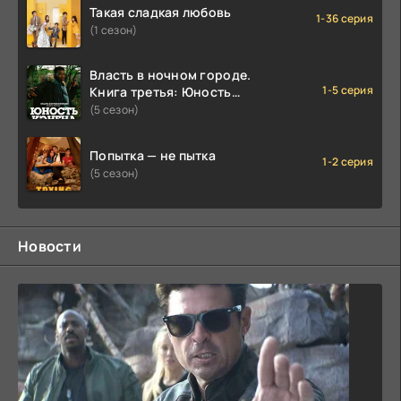
Такая сладкая любовь
1-36 серия
(1 сезон)
Власть в ночном городе.
1-5 серия
Книга третья: Юность
Кэнена
(5 сезон)
Попытка — не пытка
1-2 серия
(5 сезон)
Новости