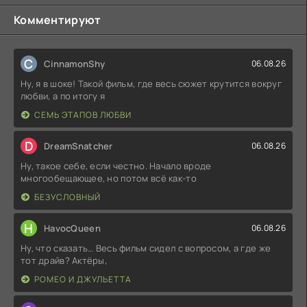
Комментируют
C
CinnamonShy
06.08.26
Ну, я в шоке! Такой фильм, где весь сюжет крутится вокруг
любви, а по итогу я
СЕМЬ ЭТАПОВ ЛЮБВИ
D
DreamSnatcher
06.08.26
Ну, такое себе, если честно. Начало вроде
многообещающее, но потом всё как-то
БЕЗУСЛОВНЫЙ
H
HavocQueen
06.08.26
Ну, что сказать… Весь фильм сидел с вопросом, а где же
тот драйв? Актёры,
РОМЕО И ДЖУЛЬЕТТА