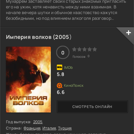
Мухаррем заставляет своих старых знакомых пригласить
его на ужин, хотя ненависть между ними взаимная. В
начале вечера шутки и обычное хвастовство кажутся
безобидными, но под влиянием алкоголя разговор
начинает углубляться в мрак их общего прошлого.
Старые обиды всплывают на поверхность, и напряжение
перерастает в конфликт. Наполненный злостью и
Империя волков (
2005
)
жалостью к себе, главный герой покидает вечернюю
компанию и выходит на улицы города. Встреча с
проституткой становится для него возможностью
0
0
Голосов:
отомстить
5.8
6.6
СМОТРЕТЬ ОНЛАЙН
Год выпуска:
2005
Страна:
Франция
,
Италия
,
Турция