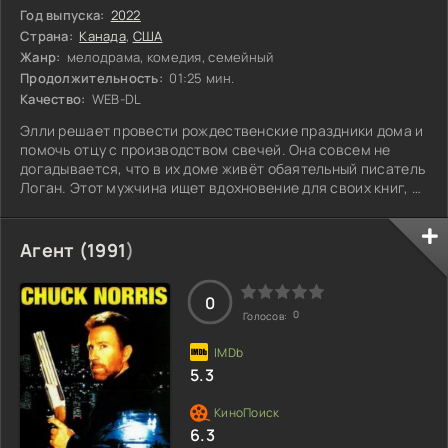
Год выпуска:
2022
Страна:
Канада
,
США
Жанр:
мелодрама, комедия, семейный
Продолжительность:
01:25 мин.
Качество:
WEB-DL
Элли решает провести рождественские праздники дома и
помочь отцу с производством свечей. Она совсем не
догадывается, что в их доме живёт обаятельный писатель
Логан. Этот мужчина ищет вдохновение для своих книг, и
их встреча неожиданно меняет привычный ход жизни. В то
время как Элли погружается в работу над свечами, между
ней и Логаном возникает нечто большее, чем просто
Агент (
1991
)
обычное знакомство. Как сложится их судьба, когда
наступит время выбирать между привычным жизненным
укладом и чем-то
0
0
Голосов:
5.3
6.3