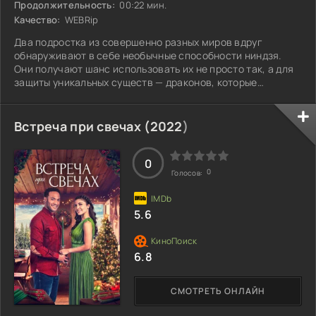
Продолжительность:
00:22 мин.
Качество:
WEBRip
Два подростка из совершенно разных миров вдруг
обнаруживают в себе необычные способности ниндзя.
Они получают шанс использовать их не просто так, а для
защиты уникальных существ — драконов, которые
обладают магической жизненной силой. Эти драконы
становятся целью злодеев, и ребята понимают, что их
навыки могут сыграть решающую роль. Вместе они
Встреча при свечах (
2022
)
противостоят темным силам и раскрывают тайны,
которые могут изменить всё. Но смогут ли они полностью
раскрыть свой потенциал и защитить драконов от
0
0
Голосов:
5.6
6.8
СМОТРЕТЬ ОНЛАЙН