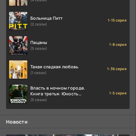
Больница Питт
1-15 серия
(2 сезон)
Пацаны
1-8 серия
(5 сезон)
Такая сладкая любовь
1-36 серия
(1 сезон)
Власть в ночном городе.
1-5 серия
Книга третья: Юность
Кэнена
(5 сезон)
Новости