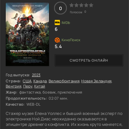
завершиться для них обоих
0
0
Голосов:
6
5.4
СМОТРЕТЬ ОНЛАЙН
Год выпуска:
2023
Страна:
США
,
Канада
,
Великобритания
,
Новая Зеландия
,
Венгрия
,
Перу
,
Китай
Жанр:
фантастика, боевик, приключения
Продолжительность:
02:07 мин.
Качество:
WEB-DL
Стажер музея Елена Уоллес и бывший военный эксперт по
электронике Ной Диас неожиданно оказываются в
эпицентре древнего конфликта. Их жизнь круто меняется,