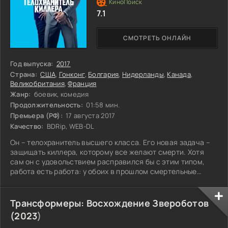
7.1
СМОТРЕТЬ ОНЛАЙН
Год выпуска:
2017
Страна:
США
,
Гонконг
,
Болгария
,
Нидерланды
,
Канада
,
Великобритания
,
Франция
Жанр:
боевик, комедия
Продолжительность:
01:58 мин.
Премьера (РФ):
17 августа 2017
Качество:
BDRip, WEB-DL
Он – телохранитель высшего класса. Его новая задача –
защищать киллера, которому все желают смерти. Хотя
сам он с удовольствием расправился бы с этим типом,
работа есть работа: у обоих в прошлом смертельные
враги, и теперь им приходится сотрудничать. Но подходы
к делу у них сильно различаются, а моральные принципы –
прямо противоположны. Вопрос о выживании становится
Трансформеры: Восхождение Звероботов
критически важным, и каждый из них по-своему ставит
(
2023
)
под сомнение, сможет ли эта союзническая игра