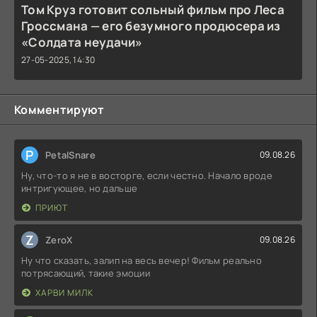
Том Круз готовит сольный фильм про Леса
Гроссмана — его безумного продюсера из
«Солдата неудачи»
27-05-2025, 14:30
Комментируют
P
PetalSnare
09.08.26
Ну, что-то я не в восторге, если честно. Начало вроде
интригующее, но дальше
ПРИЮТ
Z
ZeroX
09.08.26
Ну что сказать, залип на весь вечер! Фильм реально
потрясающий, такие эмоции
ХАРВИ МИЛК