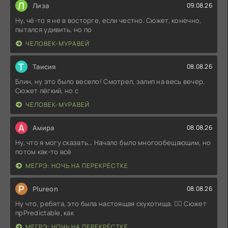
Л
Лиза
09.08.26
Ну, чё-то я не в восторге, если честно. Сюжет, конечно,
пытался удивить, но по
ЧЕЛОВЕК-МУРАВЕЙ
Т
Таисия
08.08.26
Блин, ну это было весело! Смотрел, залип на весь вечер.
Сюжет лёгкий, но с
ЧЕЛОВЕК-МУРАВЕЙ
А
Амира
08.08.26
Ну, что я могу сказать… Начало было многообещающим, но
потом как-то всё
МЕГРЭ: НОЧЬ НА ПЕРЕКРЁСТКЕ
P
Plureon
08.08.26
Ну что, ребята, это была настоящая скукотища. 🤦‍♂️ Сюжет
прPredictable, как
МЕГРЭ: НОЧЬ НА ПЕРЕКРЁСТКЕ