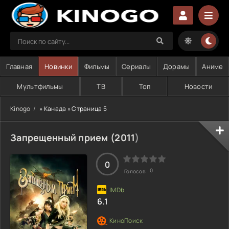
Главная
Новинки
Фильмы
Сериалы
Дорамы
Аниме
Мультфильмы
ТВ
Топ
Новости
Kinogo
» Канада » Страница 5
Запрещенный прием (
2011
)
0
0
Голосов:
6.1