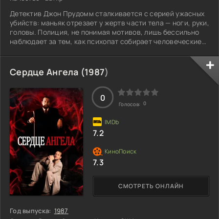
Детектив Джон Прудомм сталкивается с серией ужасных
убийств: маньяк отрезает у жертв части тела — ноги, руки,
головы. Полиция, не понимая мотивов, лишь бессильно
наблюдает за тем, как психопат собирает человеческие
фрагменты в нечто целое. Прудомм тем не менее выходит
на след убийцы. Его вину очевидно просматривается, но
не удается собрать доказательства. После суда он с
Сердце Ангела (
1987
)
ухмылкой покидает тюрьму, чтобы продолжить свои
преступления. Убийца теперь действует осторожнее, и
поймать его станет
0
0
Голосов:
7.2
7.3
СМОТРЕТЬ ОНЛАЙН
Год выпуска:
1987