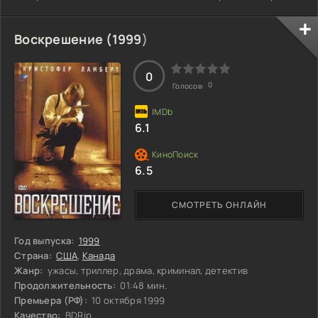
кажется таким подходящим. Одна встреча может
изменить всё, и теперь ей предстоит решить, на что она
готова пойти ради своего счастья. В конце концов, в
Воскрешение (
1999
)
такие моменты, где на кону стоят чувства, можно ли
доверять лишь сердцу?
0
0
Голосов:
6.1
6.5
СМОТРЕТЬ ОНЛАЙН
Год выпуска:
1999
Страна:
США
,
Канада
Жанр:
ужасы, триллер, драма, криминал, детектив
Продолжительность:
01:48 мин.
Премьера (РФ):
10 октября 1999
Качество:
BDRip