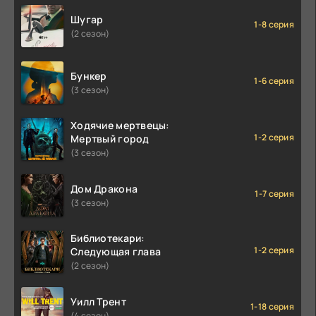
Шугар
1-8 серия
(2 сезон)
Бункер
1-6 серия
(3 сезон)
Ходячие мертвецы:
1-2 серия
Мертвый город
(3 сезон)
Дом Дракона
1-7 серия
(3 сезон)
Библиотекари:
1-2 серия
Следующая глава
(2 сезон)
Уилл Трент
1-18 серия
(4 сезон)