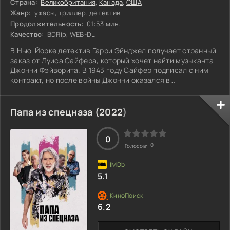
Страна:
Великобритания
,
Канада
,
США
Жанр:
ужасы, триллер, детектив
Продолжительность:
01:53 мин.
Качество:
BDRip, WEB-DL
В Нью-Йорке детектив Гарри Эйнджел получает странный
заказ от Луиса Сайфера, который хочет найти музыканта
Джонни Фэйворита. В 1943 году Сайфер подписал с ним
контракт, но после войны Джонни оказался в
психиатрической больнице, откуда вскоре исчез. Гарри
начинает распутывать клубок загадок, и каждая новая
версия приводит к трагедиям: все, кто мог бы помочь ему,
Папа из спецназа (
2022
)
погибают после встречи с сыщиком. Мрачные улицы
города становятся еще более опасными, а сам Эйнджел
чувствует, что его расследование
0
0
Голосов:
5.1
6.2