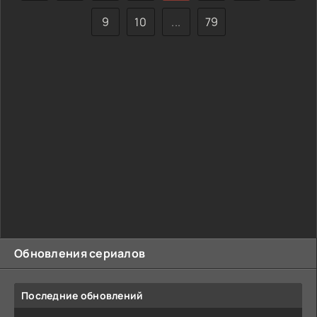
проявить сострадание к чужим или
9
10
...
79
Обновления сериалов
Последние обновлений