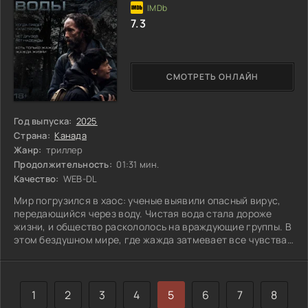
7.3
СМОТРЕТЬ ОНЛАЙН
Год выпуска:
2025
Страна:
Канада
Жанр:
триллер
Продолжительность:
01:31 мин.
Качество:
WEB-DL
Мир погрузился в хаос: ученые выявили опасный вирус,
передающийся через воду. Чистая вода стала дороже
жизни, и общество раскололось на враждующие группы. В
этом бездушном мире, где жажда затмевает все чувства,
Сара и ее семья прячутся в лесу, охраняя последний
незараженный колодец. Их хрупкий мир рушится, когда к
ним приходит раненый Джейми, посланец Габриэль, главы
лагеря искателей воды. Сара оказывается перед
1
2
3
4
5
6
7
8
жестоким выбором: оставаться верной своей семье,