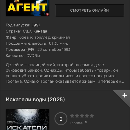
СМОТРЕТЬ ОНЛАЙН
Год выпуска:
1991
Страна:
США
,
Канада
Жанр:
боевик, триллер, криминал
Продолжительность:
01:35 мин.
Премьера (РФ):
20 сентября 1993
Качество:
DVDRip
Делейни — полицейский, который на самом деле
руководит бандой. Однажды, чтобы забрать «товар», он
решает убрать своих подельников и своего напарника
Грогана. Однако, Гроган оказывается живым, и теперь ему
предстоит разоблачить предателя внутри системы и
сразиться с мафией. Что станет с Делейни, когда правда
выйдет наружу?
Искатели воды (
2025
)
0
0
Голосов: