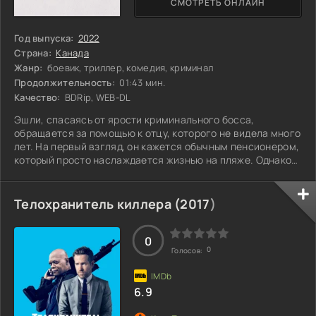
СМОТРЕТЬ ОНЛАЙН
Год выпуска:
2022
Страна:
Канада
Жанр:
боевик, триллер, комедия, криминал
Продолжительность:
01:43 мин.
Качество:
BDRip, WEB-DL
Эшли, спасаясь от ярости криминального босса,
обращается за помощью к отцу, которого не видела много
лет. На первый взгляд, он кажется обычным пенсионером,
который просто наслаждается жизнью на пляже. Однако
его умение без труда расправляться с вооруженными
преследователями выдает в нем кого-то гораздо более
опасного. В прошлом этот человек, возможно, был не тем,
Телохранитель киллера (
2017
)
кем его все считают. Что же скрывает его прошлое?
0
0
Голосов:
6.9