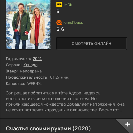
6
6.6
СМОТРЕТЬ ОНЛАЙН
Год выпуска:
2024
Страна:
Канада
Жанр:
мелодрама
Продолжительность:
01:27 мин.
Качество:
WEB-DL
Зои решает обратиться к тёте Адоре, надеясь
восстановить свои отношения с парнем. Но
приближающееся Рождество добавляет напряжения: она
не хочет встречать праздник в одиночестве. Весь этот
процесс становится настоящим испытанием, ведь
времени почти не осталось. Сможет ли Зои найти способ
изменить ситуацию и спасти свои чувства?
Счастье своими руками (
2020
)