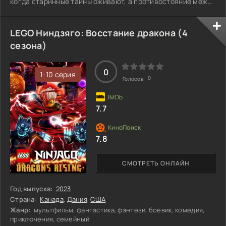
когда старинные тайны оживают, а противостояние между
максималами и террорконами выходит на новый уровень.
Пара сталкивается с загадками, которые требуют не
только знаний о технологиях, но и смекалки, чтобы
LEGO Ниндзяго: Восстание дракона (4
разобраться в интригах, окружающих эти
сезона)
могущественные существа. Каждый шаг приближает их к
открытию, способному изменить все
0
1-10 серия
0
Голосов:
7.7
7.8
СМОТРЕТЬ ОНЛАЙН
Год выпуска:
2023
Страна:
Канада
,
Дания
,
США
Жанр:
мультфильм, фантастика, фэнтези, боевик, комедия,
приключения, семейный