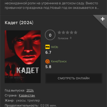
неожиданной роли на утреннике в детском саду. Вместо
привычного праздника под Новый год он оказывается в
образе Деда Мороза, и в этот момент всё меняется. Его
встреча с маленькой девочкой, которая искренне верит в
чудеса и надеется на исцеление своей тяжело больной
Кадет (
2024
)
мамы, трогает его до глубины души. Виктор, почувствовав
всю тяжесть ситуации, не может оставить её без ответа и
обещает девочке, что он
0
0
Голосов:
6.7
5.8
СМОТРЕТЬ ОНЛАЙН
Год выпуска:
2024
Страна:
Казахстан
Жанр:
ужасы, триллер
Продолжительность:
02:06 мин.