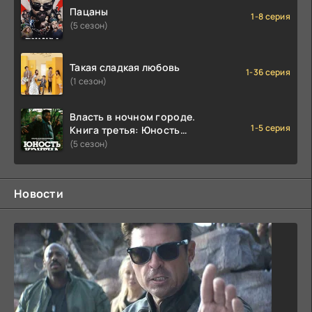
Пацаны
1-8 серия
(5 сезон)
Такая сладкая любовь
1-36 серия
(1 сезон)
Власть в ночном городе.
1-5 серия
Книга третья: Юность
Кэнена
(5 сезон)
Новости