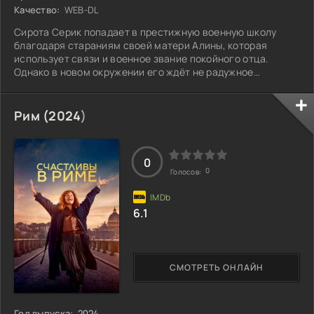
Качество:
WEB-DL
Сирота Серик попадает в престижную военную школу
благодаря стараниям своей матери Алины, которая
использует связи и военное звание покойного отца.
Однако в новом окружении его ждёт не радужное
будущее. Одноклассники, издеваясь над ним, сравнивают
его с девочкой, а директор, посмотрев на Серика,
считает, что ему здесь не место. Со временем мальчику
Рим (
2024
)
становится всё труднее справляться с давлением: он
теряет свою индивидуальность и начинает меняться не в
лучшую сторону. Алина пытается поддержать
0
0
Голосов:
6.1
СМОТРЕТЬ ОНЛАЙН
Год выпуска:
2024