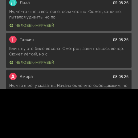
Л
Лиза
09.08.26
Ну, чё-то я не в восторге, если честно. Сюжет, конечно,
пытался удивить, но по
ЧЕЛОВЕК-МУРАВЕЙ
Т
Таисия
08.08.26
Блин, ну это было весело! Смотрел, залип на весь вечер.
Сюжет лёгкий, но с
ЧЕЛОВЕК-МУРАВЕЙ
А
Амира
08.08.26
Ну, что я могу сказать… Начало было многообещающим, но
потом как-то всё
МЕГРЭ: НОЧЬ НА ПЕРЕКРЁСТКЕ