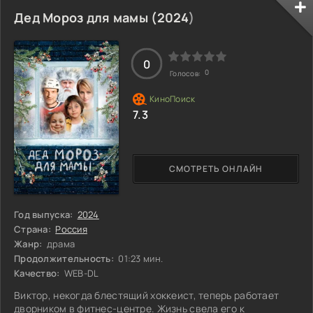
её встречает бывший муж сестры с новой избранницей, и
напряжение в воздухе осязаемо. Дарси погружается в
Дед Мороз для мамы (
2024
)
тёмные тайны прошлого, пытаясь разгадать загадку. Но
чем глубже она погружается, тем больше становится
ясным, что ещё не все готовы раскрыть своё
0
0
Голосов:
7.3
СМОТРЕТЬ ОНЛАЙН
Год выпуска:
2024
Страна:
Россия
Жанр:
драма
Продолжительность:
01:23 мин.
Качество:
WEB-DL
Виктор, некогда блестящий хоккеист, теперь работает
дворником в фитнес-центре. Жизнь свела его к