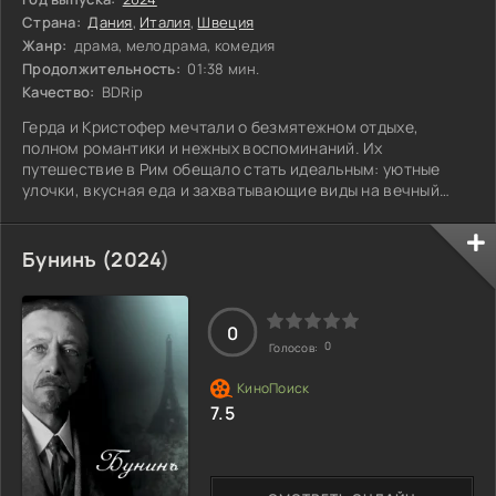
Страна:
Дания
,
Италия
,
Швеция
Жанр:
драма, мелодрама, комедия
Продолжительность:
01:38 мин.
Качество:
BDRip
Герда и Кристофер мечтали о безмятежном отдыхе,
полном романтики и нежных воспоминаний. Их
путешествие в Рим обещало стать идеальным: уютные
улочки, вкусная еда и захватывающие виды на вечный
город. Но спокойствие их отпуска внезапно нарушает
старый знакомый, появляющийся на горизонте с целым
набором своих правил и ожиданий. Вместо того чтобы
Бунинъ (
2024
)
наслаждаться моментами вдвоем, пара оказывается
втянутой в водоворот новых обязательств и неожиданных
игр. Прежняя идиллия начинает рассыпаться, и на
0
0
Голосов:
7.5