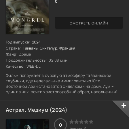
6
СМОТРЕТЬ ОНЛАЙН
Год выпуска:
2024
Страна:
Тайвань
,
Сингапур
,
Франция
Жанр:
драма
Продолжительность:
02:08 мин.
Качество:
WEB-DL
Фильм погружает в суровую атмосферу тайваньской
глубинки, где нелегальные иммигранты из Юго-
Восточной Азии становятся сиделками на дому. Аум –
один из них, почти христоподобный образ, наполненный
глубоким состраданием. Он стоит перед выбором: бежать
ради собственного спасения или остаться, сохраняя
человечность в окружении жестокости. В этом мире, где
Астрал. Медиум (
2024
)
человеческая жизнь имеет свою цену, его судьба
зависима от решения, которое может повлиять не только
на него, но и на тех, кто рядом. Что выберет
0
0
Голосов: