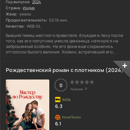
Год выпуска:
2024
Страна:
Индия
Жанр:
ужасы
Продолжительность:
02:19 мин.
Качество:
WEB-DL
Бывший певец местного правителя, блуждая в лесу после
того, как его попутчика унесла демоница, наткнулся на
заброшенный особняк. На его фоне еще сохранились
отголоски былого величия. Хозяин, встретивший его
вместе с единственным слугой, предложил остаться на
несколько дней, услышав мелодии, льющиеся из уст
гостя. Певец, не догадываясь о подоплеке этого
Рождественский роман с плотником (
2024
)
приглашения, с радостью согласился. Однако, попав в
зловещую атмосферу дома, он вскоре понял, что покинуть
его может оказаться сложнее, чем он
0
0
Голосов:
6.3
6.1