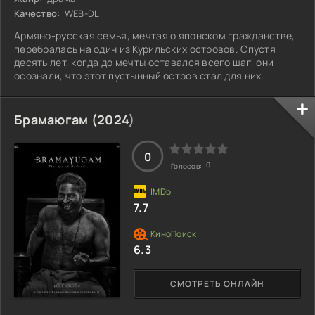
Качество:
WEB-DL
Армяно-русская семья, мечтая о японском гражданстве,
перебралась на один из Курильских островов. Спустя
десять лет, когда до мечты оставался всего шаг, они
осознали, что этот пустынный остров стал для них
настоящей родиной — их Арменией-Россией-Японией.
Здесь они нашли свой дом, и мысль об отъезде не
вызывала ничего, кроме тревоги. Окруженные природой и
Брамаюгам (
2024
)
спокойствием, они начали понимать, что эта земля стала
частью их истории и идентичности. Но что произойдет,
если мечты вдруг обернутся против
0
0
Голосов:
7.7
6.3
СМОТРЕТЬ ОНЛАЙН