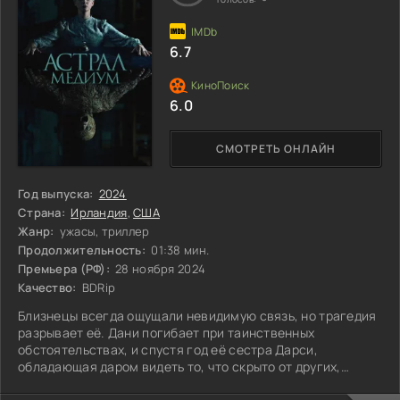
6.7
6.0
СМОТРЕТЬ ОНЛАЙН
Год выпуска:
2024
Страна:
Ирландия
,
США
Жанр:
ужасы, триллер
Продолжительность:
01:38 мин.
Премьера (РФ):
28 ноября 2024
Качество:
BDRip
Близнецы всегда ощущали невидимую связь, но трагедия
разрывает её. Дани погибает при таинственных
обстоятельствах, и спустя год её сестра Дарси,
обладающая даром видеть то, что скрыто от других,
решается на визит в дом, ставший местом трагедии. Там