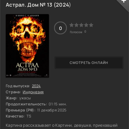
убийцы, оставляя за собой лишь горе и безысходность.
Астрал. Дом № 13 (
2024
)
Годы проходили в тени нераскрытых дел, пока в 2010 году
убийца вновь не активизировался, на этот раз
расправившись с семьей из трех
0
0
Голосов:
СМОТРЕТЬ ОНЛАЙН
Год выпуска:
2024
Страна:
Индонезия
Жанр:
ужасы
Продолжительность:
01:15 мин.
Премьера (РФ):
11 декабря 2025
Качество:
TS
Картина рассказывает о Картини, девушке, приехавшей