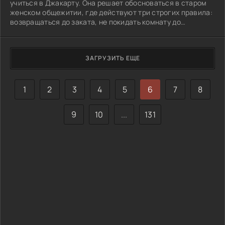
учиться в Джакарту. Она решает обосноваться в старом
женском общежитии, где действуют три строгих правила:
возвращаться до заката, не покидать комнату до
рассвета и три вечера подряд ужинать с соседками.
Условия кажутся ей вполне приемлемыми, и она быстро
заселяется. Однако вскоре Картини начинает слышать
ЗАГРУЗИТЬ ЕЩЕ
странные слухи о том, что в этом здании когда-то
произошел ужасный пожар, который унес жизни всех его
обитателей. На фоне привычной
1
2
3
4
5
6
7
8
9
10
...
131