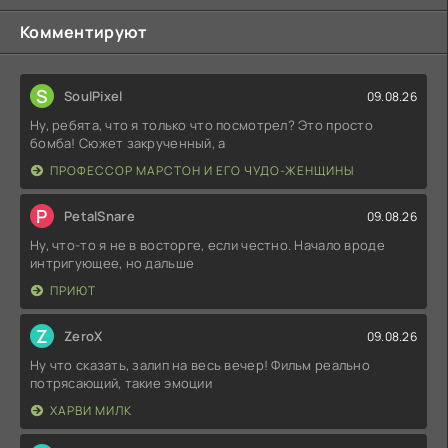
Комментируют
S
SoulPixel
09.08.26
Ну, ребята, что я только что посмотрел? Это просто
бомба! Сюжет закрученный, а
ПРОФЕССОР МАРСТОН И ЕГО ЧУДО-ЖЕНЩИНЫ
P
PetalSnare
09.08.26
Ну, что-то я не в восторге, если честно. Начало вроде
интригующее, но дальше
ПРИЮТ
Z
ZeroX
09.08.26
Ну что сказать, залип на весь вечер! Фильм реально
потрясающий, такие эмоции
ХАРВИ МИЛК