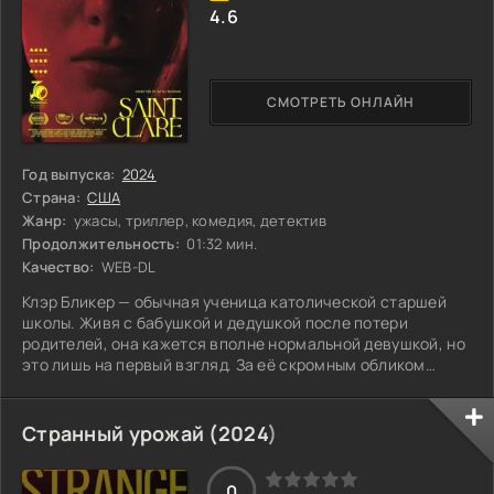
4.6
СМОТРЕТЬ ОНЛАЙН
Год выпуска:
2024
Страна:
США
Жанр:
ужасы, триллер, комедия, детектив
Продолжительность:
01:32 мин.
Качество:
WEB-DL
Клэр Бликер — обычная ученица католической старшей
школы. Живя с бабушкой и дедушкой после потери
родителей, она кажется вполне нормальной девушкой, но
это лишь на первый взгляд. За её скромным обликом
прячется готовность на всё ради защиты близких.
Маленький городок, в котором она обитает, начинает
наполняться мрачными тайнами и злом, грозящим
Странный урожай (
2024
)
разрушить её мир. Сталкиваясь с недугами и страхами,
Клэр проявляет неожиданные резервы смелости и
решимости. Каждый шаг может стать решающим, ведь она
0