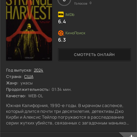
0
Голосов:
6.4
6.3
СМОТРЕТЬ ОНЛАЙН
Год выпуска:
2024
Страна:
США
Жанр:
ужасы
Продолжительность:
01:34 мин.
Качество:
WEB-DL
Южная Калифорния, 1990-е годы. В мрачном саспенсе,
который длится почти три десятилетия, детективы Джо
Кирби и Алексис Тейлор погружаются в расследование
серии жутких убийств, связанных с загадочным маньяком
по прозвищу Мистер Блестящий. Каждое преступление
окутано тайной, а следы ведут в темные глубины разума