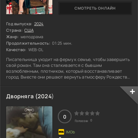
СМОТРЕТЬ ОНЛАЙН
Год выпуска:
2024
Страна:
США
Жанр:
мелодрама
Продолжительность:
01:25 мин.
Качество:
WEB-DL
Писательница уходит на ферму к семье, чтобы завершить
свой роман. Там она сталкивается с бывшим
возлюбленным, плотником, который восстанавливает
город. Вместе они решают вернуть атмосферу Рождества,
наполнив его теплом и надеждой. Их общение пробуждает
не только воспоминания, но и новые чувства, заставляя
задуматься, насколько сильно можно изменить жизнь,
Дворняга (
2024
)
если рядом тот, кто вдохновляет. Смогут ли они найти в
себе силы, чтобы воскресить не только дух праздника, но
и искру, которая когда-то
0
0
Голосов: