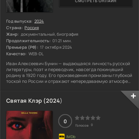
СМОТРЕТЬ ОНЛАЙН
Год выпуска:
2024
Страна:
Россия
Жанр:
документальный, биография
Продолжительность:
01:21 мин.
Премьера (РФ):
17 октября 2024
Качество:
WEB-DL
Иван Алексеевич Бунин — выдающаяся личность русской
литературы, поэт и переводчик, навсегда покинувший
родину в 1920 году. Его произведения пронизаны глубокой
тоской по России и отражают непередаваемую атмосферу
утраты. В 1933 году он стал обладателем Нобелевской
премии по литературе, что стало признанием его
необыкновенного таланта и значимости в мировой
Святая Клэр (
2024
)
литературе. Бунин умел передавать чувства и эмоции,
запечатлевая мелкие детали быта и внутренние
переживания своих героев. Его стихи и проза
0
0
Голосов: