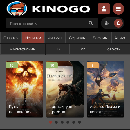
Главная
Новинки
Фильмы
Сериалы
Дорамы
Аниме
Мультфильмы
ТВ
Топ
Новости
10
10
5
Пункт
Как приручить
Аватар: Пламя и
назначения:
дракона
пепел
Узы крови