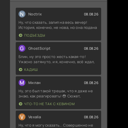
N
Noctrix
08.08.26
Ну, что сказать, залип на весь вечер!
История, конечно, не нова, но она подана
ПОДЪЕЗДЫ
G
GhostScript
08.08.26
Блин, ну это просто жесть какая-то!
Ужасно затянуто, и я, конечно, всё ждал,
КАДИШ
М
Милан
08.08.26
Ну, это был такой трешак, что я даже не
знаю, как реагировать! 😳 Сюжет,
ЧТО-ТО НЕ ТАК С КЕВИНОМ
V
Vexalia
08.08.26
Ну, что я могу сказать... Совершенно не