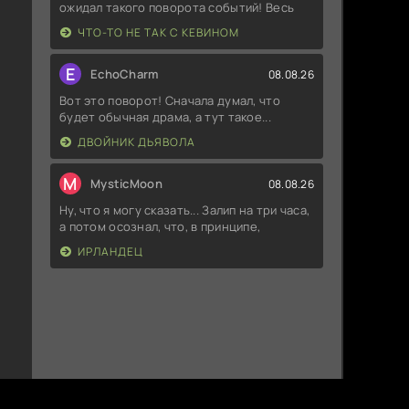
ожидал такого поворота событий! Весь
ЧТО-ТО НЕ ТАК С КЕВИНОМ
E
EchoCharm
08.08.26
Вот это поворот! Сначала думал, что
будет обычная драма, а тут такое...
ДВОЙНИК ДЬЯВОЛА
M
MysticMoon
08.08.26
Ну, что я могу сказать... Залип на три часа,
а потом осознал, что, в принципе,
ИРЛАНДЕЦ