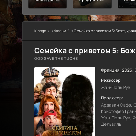
Узы крови
дракона
пепе
Kinogo
»
Фильм
» Семейка с приветом 5: Боже, хран
Семейка с приветом 5: Боже
GOD SAVE THE TUCHE
Франция
,
2025
,
Режиссер:
Жан-Поль Рув
Продюсер:
Ардаван Сафэ, C
Кристофер Гран
Жан-Поль Рув, 
Дельвиль