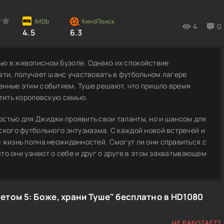
4
0
4.5
6.3
ю в живописном Бузоле. Однако их спокойствие
эти, получает шанс участвовать в футбольном лагере
енные этим событием, Туше решают, что пришло время
етить королевскую семью.
стью для Джиджи проявить свои таланты, но и шансом для
ского футбольного энтузиазма. С каждой новой встречей и
 жизнь полна неожиданностей. Смогут ли они справиться с
что они узнают о себе и друг о друге в этом захватывающем
етом 5: Боже, храни Туше" бесплатно в HD1080
НЕ РАБОТАЕТ?