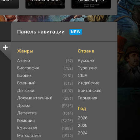
ьная
ата
Панель навигации
Жанры
Страна
Аниме
Русские
(57)
Биография
Турецкие
(752)
Боевик
США
(2151)
Военный
Индийские
(515)
Детский
Британские
(1007)
Документальный
Германия
(293)
Драма
(5615)
Год
Детектив
(1014)
2026
Комедия
(3223)
2025
Криминал
(1885)
2024
Мелодрама
(1972)