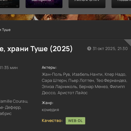
л
Финал
распл
и Туше
, храни Туше (
2025
)
31 окт 2025, 21:30
 01:35 мин
Актеры:
Жан-Поль Рув, Изабель Нанти, Клер Надо,
Сара Штерн, Пьер Лоттен, Тео Фернандез,
Элиза Ларниколь, Бернар Менез, Филипп
Дюссо, Аристот Лайос
amille Courau,
Жанр:
ье-Деферр,
комедия
Фабрис
Качество:
WEB-DL