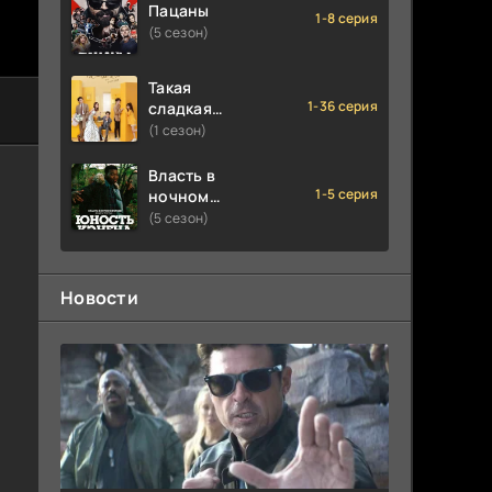
Пацаны
1-8 серия
(5 сезон)
Такая
1-36 серия
сладкая
любовь
(1 сезон)
Власть в
1-5 серия
ночном
городе.
(5 сезон)
Книга
третья:
Юность
Новости
Кэнена