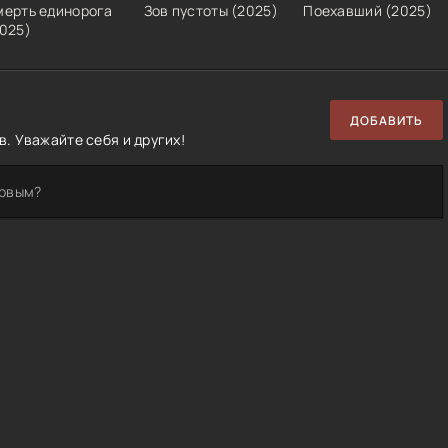
мерть единорога
Зов пустоты
(
2025
)
Поехавший
(
2025
)
025
)
ДОБАВИТЬ
. Уважайте себя и других!
ервым?