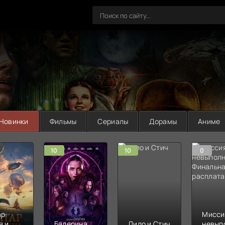
Новинки
Фильмы
Сериалы
Дорамы
Аниме
10
10
0
р:
Мисси
я и
Балерина
Лило и Стич
невып