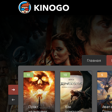
Главная
10
10
5
Пункт
Как
Авата
назначения:
приручить
Плам