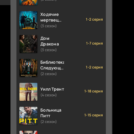
Ходячие
1-2 серия
мертвецы:
Мертвый
(3 сезон)
город
Дом
1-7 серия
Дракона
(3 сезон)
Библиотекари:
1-2 серия
Следующая
глава
(2 сезон)
Уилл Трент
1-18 серия
(4 сезон)
Больница
1-15 серия
Питт
(2 сезон)