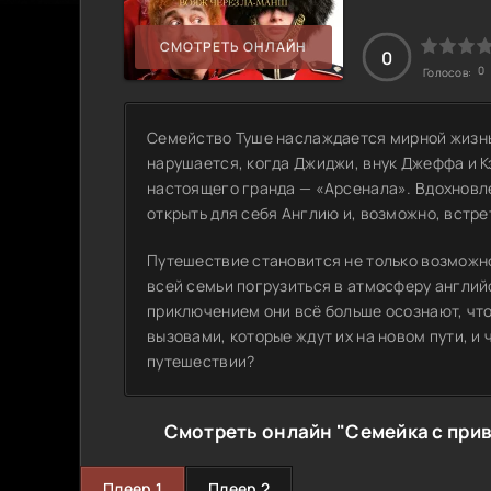
СМОТРЕТЬ ОНЛАЙН
0
0
Голосов:
Семейство Туше наслаждается мирной жизнь
нарушается, когда Джиджи, внук Джеффа и К
настоящего гранда — «Арсенала». Вдохновл
открыть для себя Англию и, возможно, встр
Путешествие становится не только возможно
всей семьи погрузиться в атмосферу англий
приключением они всё больше осознают, что
вызовами, которые ждут их на новом пути, и 
путешествии?
Смотреть онлайн "Семейка с прив
Плеер 1
Плеер 2