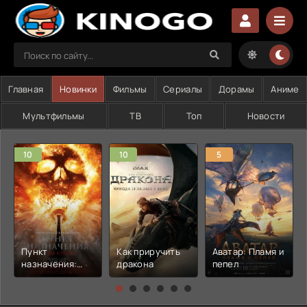
Главная
Новинки
Фильмы
Сериалы
Дорамы
Аниме
Мультфильмы
ТВ
Топ
Новости
10
10
5
Пункт
Как приручить
Аватар: Пламя и
назначения:
дракона
пепел
Узы крови