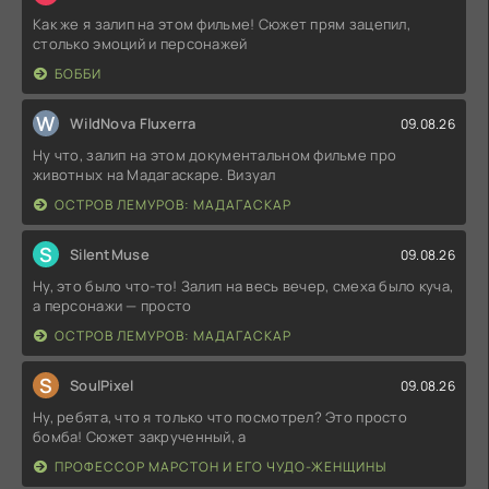
Как же я залип на этом фильме! Сюжет прям зацепил,
столько эмоций и персонажей
БОББИ
W
WildNova Fluxerra
09.08.26
Ну что, залип на этом документальном фильме про
животных на Мадагаскаре. Визуал
ОСТРОВ ЛЕМУРОВ: МАДАГАСКАР
S
SilentMuse
09.08.26
Ну, это было что-то! Залип на весь вечер, смеха было куча,
а персонажи — просто
ОСТРОВ ЛЕМУРОВ: МАДАГАСКАР
S
SoulPixel
09.08.26
Ну, ребята, что я только что посмотрел? Это просто
бомба! Сюжет закрученный, а
ПРОФЕССОР МАРСТОН И ЕГО ЧУДО-ЖЕНЩИНЫ