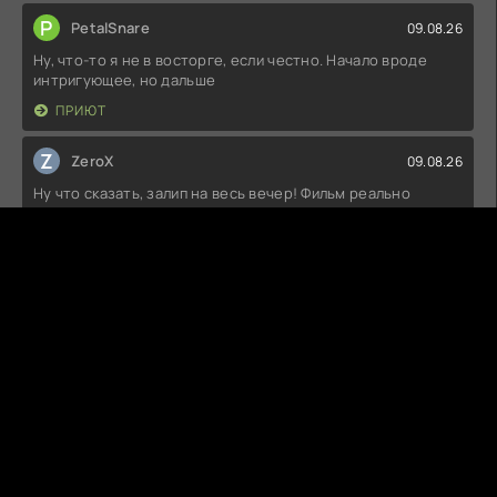
P
PetalSnare
09.08.26
Ну, что-то я не в восторге, если честно. Начало вроде
интригующее, но дальше
ПРИЮТ
Z
ZeroX
09.08.26
Ну что сказать, залип на весь вечер! Фильм реально
потрясающий, такие эмоции
ХАРВИ МИЛК