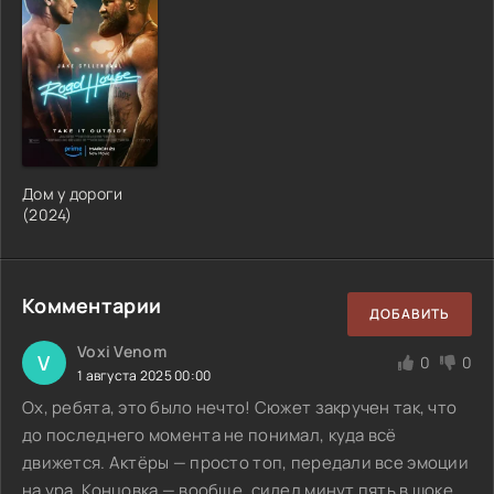
Дом у дороги
(
2024
)
Комментарии
ДОБАВИТЬ
Voxi Venom
V
0
0
1 августа 2025 00:00
Ох, ребята, это было нечто! Сюжет закручен так, что
до последнего момента не понимал, куда всё
движется. Актёры — просто топ, передали все эмоции
на ура. Концовка — вообще, сидел минут пять в шоке,