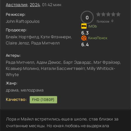
Австралия
,
2024
, 01:42 мин
Режиссер:
0
John Raftopoulos
0
Голосов:
Продюсер:
6.3
Блейк Нортфилд, Кэти Флэннери,
Claire Jensz, Рада Митчелл
6.4
Актеры:
Рада Митчелл, Адам Демос, Барт Эдвардс, Мэг Фрэйзер,
Ксавьер Молино, Натали Бассингтвейт, Milly Whitlock-
Whyte
Жанр:
драма, мелодрама
Качество:
FHD (1080P)
Лора и Майкл встретились еще в школе, став близки за
считанные месяцы. Но юная любовь не выдержала