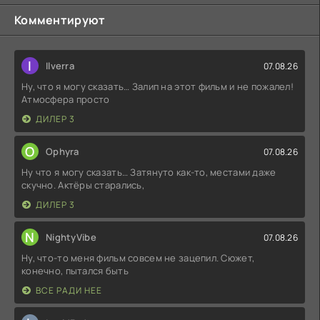
Комментируют
I
Ilverra
07.08.26
Ну, что я могу сказать… Залип на этот фильм и не пожалел!
Атмосфера просто
ДИЛЕР 3
O
Ophyra
07.08.26
Ну что я могу сказать… Затянуто как-то, местами даже
скучно. Актёры старались,
ДИЛЕР 3
N
NightyVibe
07.08.26
Ну, что-то меня фильм совсем не зацепил. Сюжет,
конечно, пытался быть
ВСЕ РАДИ НЕЕ