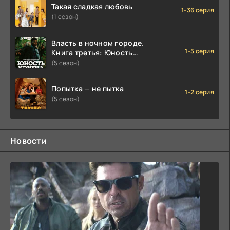
Такая сладкая любовь
1-36 серия
(1 сезон)
Власть в ночном городе.
1-5 серия
Книга третья: Юность
Кэнена
(5 сезон)
Попытка — не пытка
1-2 серия
(5 сезон)
Новости