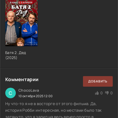
Батя 2. Дед
(
2025
)
Комментарии
ДОБАВИТЬ
ChocoLava
C
0
0
10 октября 2025 12:00
Ну что-то я не в восторге от этого фильма. Да,
история Робби интересная, но местами было так
затянуто, что я залип на весь вечер просто в