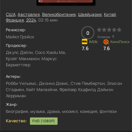
США
,
Австралия
,
Великобритания
,
Швейцария
,
Китай
,
Франция
,
2024
, 02:15 мин
Режиссер:
0
Майкл Грэйси
0
Голосов:
Продюсер:
7.6
7.6
Джулс Дэйли, Coco Xiaolu Ma,
Крэйг Макмахон, Маркус
Барметтлер
Актеры:
Робби Уильямс, Джонно Дэвис, Стив Пембертон, Элисон
Стэдмен, Кейт Малвэйни, Фрейзер Хэдфилд, Дэймон
Херриман
Жанр:
биография, музыка, драма, мюзикл, комедия, фэнтези
Качество:
FHD (1080P)