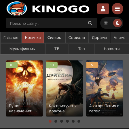
Главная
Новинки
Фильмы
Сериалы
Дорамы
Аниме
Мультфильмы
ТВ
Топ
Новости
10
10
5
Пункт
Как приручить
Аватар: Пламя и
назначения:
дракона
пепел
Узы крови