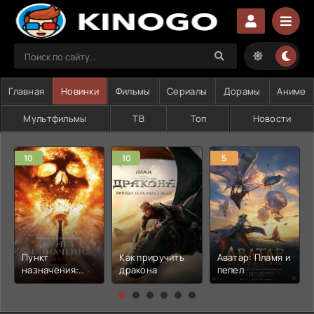
Главная
Новинки
Фильмы
Сериалы
Дорамы
Аниме
Мультфильмы
ТВ
Топ
Новости
10
10
5
Пункт
Как приручить
Аватар: Пламя и
назначения:
дракона
пепел
Узы крови