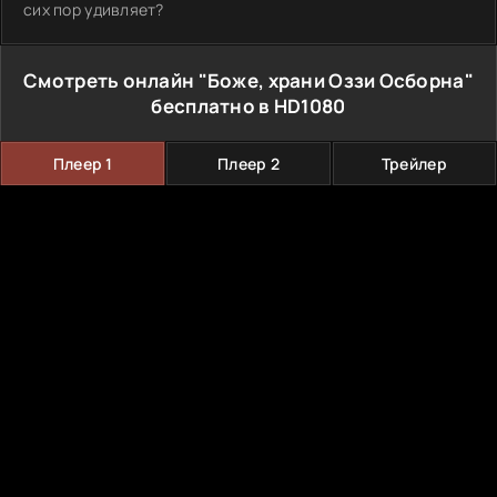
сих пор удивляет?
Смотреть онлайн "Боже, храни Оззи Осборна"
бесплатно в HD1080
Плеер 1
Плеер 2
Трейлер