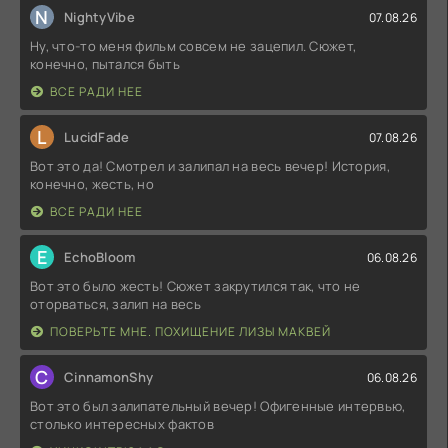
N
NightyVibe
07.08.26
Ну, что-то меня фильм совсем не зацепил. Сюжет,
конечно, пытался быть
ВСЕ РАДИ НЕЕ
L
LucidFade
07.08.26
Вот это да! Смотрел и залипал на весь вечер! История,
конечно, жесть, но
ВСЕ РАДИ НЕЕ
E
EchoBloom
06.08.26
Вот это было жесть! Сюжет закрутился так, что не
оторваться, залип на весь
ПОВЕРЬТЕ МНЕ. ПОХИЩЕНИЕ ЛИЗЫ МАКВЕЙ
C
CinnamonShy
06.08.26
Вот это был залипательный вечер! Офигенные интервью,
столько интересных фактов