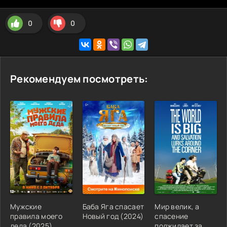
0
0
Рекомендуем посмотреть:
Мужские
Баба Яга спасает
Мир велик, а
правила моего
Новый год
(
2024
)
спасение
деда
(
2025
)
поджидает за