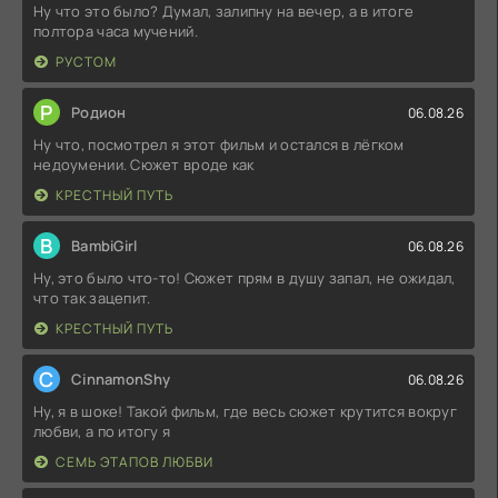
Ну что это было? Думал, залипну на вечер, а в итоге
полтора часа мучений.
РУСТОМ
Р
Родион
06.08.26
Ну что, посмотрел я этот фильм и остался в лёгком
недоумении. Сюжет вроде как
КРЕСТНЫЙ ПУТЬ
B
BambiGirl
06.08.26
Ну, это было что-то! Сюжет прям в душу запал, не ожидал,
что так зацепит.
КРЕСТНЫЙ ПУТЬ
C
CinnamonShy
06.08.26
Ну, я в шоке! Такой фильм, где весь сюжет крутится вокруг
любви, а по итогу я
СЕМЬ ЭТАПОВ ЛЮБВИ