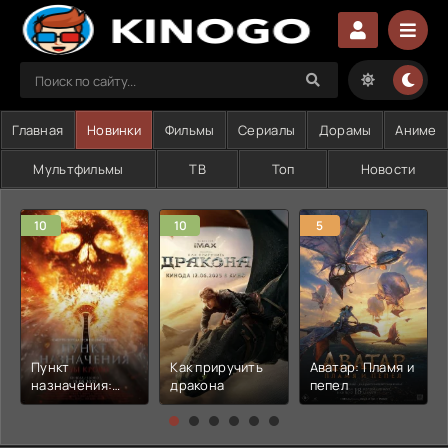
Главная
Новинки
Фильмы
Сериалы
Дорамы
Аниме
Мультфильмы
ТВ
Топ
Новости
10
10
5
Пункт
Как приручить
Аватар: Пламя и
назначения:
дракона
пепел
Узы крови