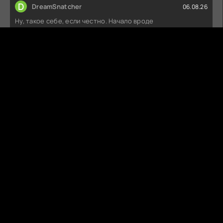
D
DreamSnatcher
06.08.26
Ну, такое себе, если честно. Начало вроде
многообещающее, но потом всё как-то
БЕЗУСЛОВНЫЙ