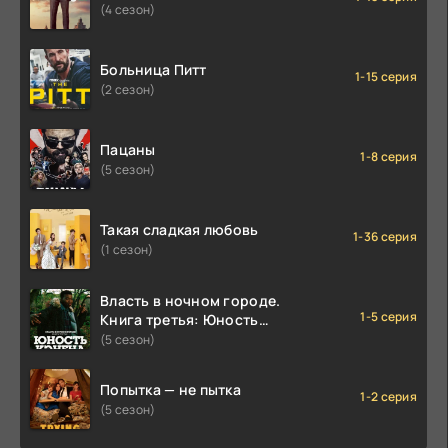
(4 сезон)
Больница Питт
1-15 серия
(2 сезон)
Пацаны
1-8 серия
(5 сезон)
Такая сладкая любовь
1-36 серия
(1 сезон)
Власть в ночном городе.
1-5 серия
Книга третья: Юность
Кэнена
(5 сезон)
Попытка — не пытка
1-2 серия
(5 сезон)