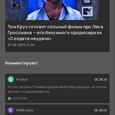
Том Круз готовит сольный фильм про Леса
Гроссмана — его безумного продюсера из
«Солдата неудачи»
27-05-2025, 14:30
Комментируют
K
Kryllon
06.08.26
Ну что за дичь? Начало вроде многообещающее, но потом
все как-то расплывается,
РУСТОМ
K
KillStreakz
06.08.26