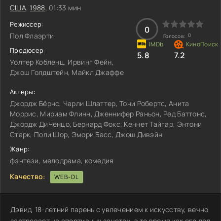
США
,
1988
, 01:33 мин
Режиссер:
0
Пол Флаэрти
0
Голосов:
Продюсер:
5.8
7.2
Уолтер Кобленц, Ирвинг Фейн,
Джош Голдштейн, Майкл Джаффе
Актеры:
Джордж Бёрнс, Чарли Шлаттер, Тони Робертс, Анита
Моррис, Мириам Флинн, Дженнифер Раньон, Ред Баттонс,
Джордж ДиЧенцо, Бернард Фокс, Кеннет Тайгар, Энтони
Старк, Поли Шор, Эмори Басс, Джош Дивэйн
Жанр:
фэнтези, мелодрама, комедия
Качество:
WEB-DL
Дэвид, 18-летний парень с увлечением к искусству, вечно
застревает на спортивных зачетах, в то время как его дед