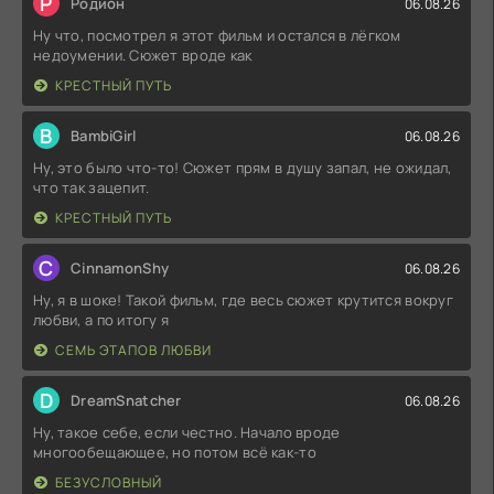
Р
Родион
06.08.26
Ну что, посмотрел я этот фильм и остался в лёгком
недоумении. Сюжет вроде как
КРЕСТНЫЙ ПУТЬ
B
BambiGirl
06.08.26
Ну, это было что-то! Сюжет прям в душу запал, не ожидал,
что так зацепит.
КРЕСТНЫЙ ПУТЬ
C
CinnamonShy
06.08.26
Ну, я в шоке! Такой фильм, где весь сюжет крутится вокруг
любви, а по итогу я
СЕМЬ ЭТАПОВ ЛЮБВИ
D
DreamSnatcher
06.08.26
Ну, такое себе, если честно. Начало вроде
многообещающее, но потом всё как-то
БЕЗУСЛОВНЫЙ