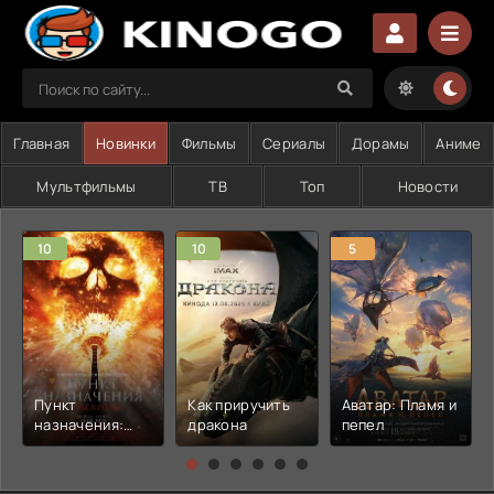
Главная
Новинки
Фильмы
Сериалы
Дорамы
Аниме
Мультфильмы
ТВ
Топ
Новости
10
10
5
Пункт
Как приручить
Аватар: Пламя и
назначения:
дракона
пепел
Узы крови