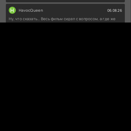
H
HavocQueen
06.08.26
Ну, что сказать… Весь фильм сидел с вопросом, а где же
тот драйв? Актёры,
РОМЕО И ДЖУЛЬЕТТА