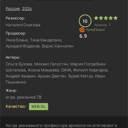
Россия
,
2024
Режиссер:
10
Наталия Очигава
2
Голосов:
Продюсер:
6.9
Лика Бланк, Тина Канделаки,
Аркадий Водахов, Борис Ханчалян
Актеры:
Ольга Бузова, Михаил Галустян, Мария Погребняк-
Шаталова, Алана Мамаева, DAVA, Филипп Киркоров,
Андрей Аверин, Арман Давтян, Зураб Матуа, Иван
Пышненко
Жанр:
игра, реальное ТВ
Качество:
WEB-DL
Когда уважаемого профессора археологии втягивают в