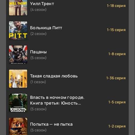
Уилл Трент
1-18 серия
(4 сезон)
Больница Питт
1-15 серия
(2 сезон)
Пацаны
1-8 серия
(5 сезон)
Такая сладкая любовь
1-36 серия
(1 сезон)
Власть в ночном городе.
1-5 серия
Книга третья: Юность
Кэнена
(5 сезон)
Попытка — не пытка
1-2 серия
(5 сезон)