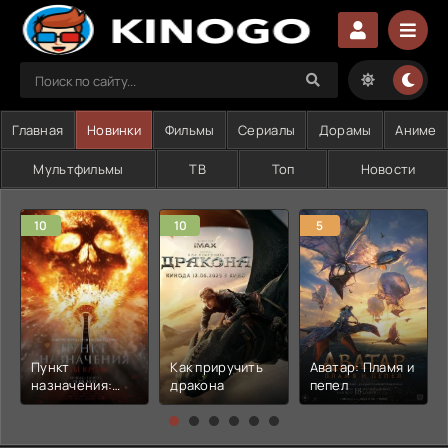
Главная
Новинки
Фильмы
Сериалы
Дорамы
Аниме
Мультфильмы
ТВ
Топ
Новости
10
10
5
Пункт
Как приручить
Аватар: Пламя и
назначения:
дракона
пепел
Узы крови