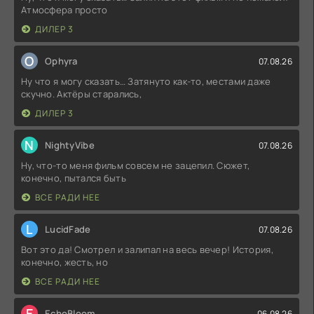
Атмосфера просто
ДИЛЕР 3
O
Ophyra
07.08.26
Ну что я могу сказать… Затянуто как-то, местами даже
скучно. Актёры старались,
ДИЛЕР 3
N
NightyVibe
07.08.26
Ну, что-то меня фильм совсем не зацепил. Сюжет,
конечно, пытался быть
ВСЕ РАДИ НЕЕ
L
LucidFade
07.08.26
Вот это да! Смотрел и залипал на весь вечер! История,
конечно, жесть, но
ВСЕ РАДИ НЕЕ
E
EchoBloom
06.08.26