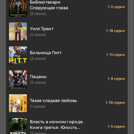
Библиотекари:
1-2 серия
Следующая глава
(2 сезон)
Уилл Трент
1-18 серия
(4 сезон)
Больница Питт
1-15 серия
(2 сезон)
Пацаны
1-8 серия
(5 сезон)
Такая сладкая любовь
1-36 серия
(1 сезон)
Власть в ночном городе.
1-5 серия
Книга третья: Юность
Кэнена
(5 сезон)