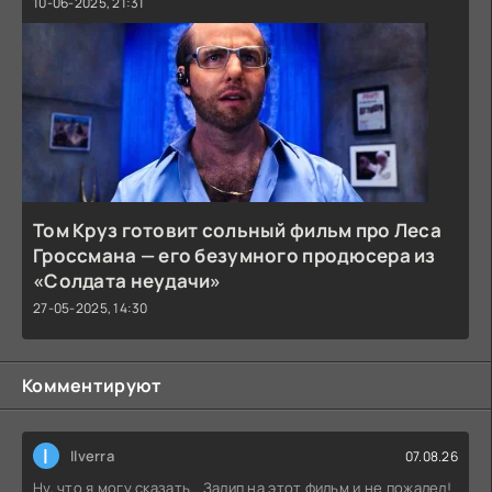
10-06-2025, 21:31
Том Круз готовит сольный фильм про Леса
Гроссмана — его безумного продюсера из
«Солдата неудачи»
27-05-2025, 14:30
Комментируют
I
Ilverra
07.08.26
Ну, что я могу сказать… Залип на этот фильм и не пожалел!