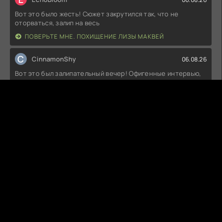
Вот это было жесть! Сюжет закрутился так, что не
оторваться, залип на весь
ПОВЕРЬТЕ МНЕ. ПОХИЩЕНИЕ ЛИЗЫ МАКВЕЙ
C
CinnamonShy
06.08.26
Вот это был залипательный вечер! Офигенные интервью,
столько интересных фактов
ХИЧКОК/ТРЮФФО