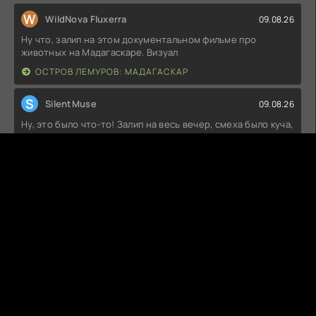
W
WildNova Fluxerra
09.08.26
Ну что, залип на этом документальном фильме про
животных на Мадагаскаре. Визуал
ОСТРОВ ЛЕМУРОВ: МАДАГАСКАР
S
SilentMuse
09.08.26
Ну, это было что-то! Залип на весь вечер, смеха было куча,
а персонажи — просто
ОСТРОВ ЛЕМУРОВ: МАДАГАСКАР