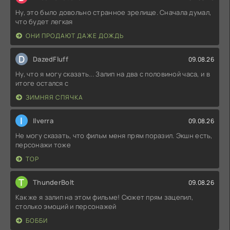
Ну, это было довольно странное зрелище. Сначала думал,
что будет легкая
ОНИ ПРОДАЮТ ДАЖЕ ДОЖДЬ
D
DazedFluff
09.08.26
Ну, что я могу сказать... Залип на два с половиной часа, и в
итоге остался с
ЗИМНЯЯ СПЯЧКА
I
Ilverra
09.08.26
Не могу сказать, что фильм меня прям поразил. Экшн есть,
персонажи тоже
ТОР
T
ThunderBolt
09.08.26
Как же я залип на этом фильме! Сюжет прям зацепил,
столько эмоций и персонажей
БОББИ