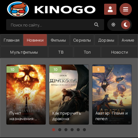
Главная
Новинки
Фильмы
Сериалы
Дорамы
Аниме
Мультфильмы
ТВ
Топ
Новости
10
10
5
Пункт
Как приручить
Аватар: Пламя и
назначения:
дракона
пепел
Узы крови