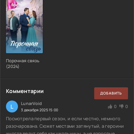
Порочная связь
(
2024
)
Комментарии
ДОБАВИТЬ
LunarVoid
L
0
0
3 декабря 2025 15:00
Посмотрела первый сезон, и если честно, немного
разочарована. Сюжет местами затянутый, а героини
иногда ведут себя как школьницы, а не взрослые