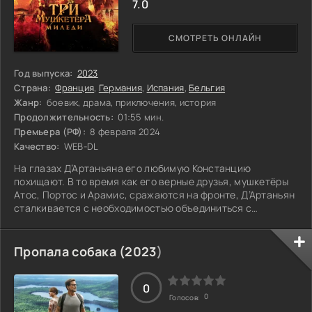
7.0
СМОТРЕТЬ ОНЛАЙН
Год выпуска:
2023
Страна:
Франция
,
Германия
,
Испания
,
Бельгия
Жанр:
боевик, драма, приключения, история
Продолжительность:
01:55 мин.
Премьера (РФ):
8 февраля 2024
Качество:
WEB-DL
На глазах Д’Артаньяна его любимую Констанцию
похищают. В то время как его верные друзья, мушкетёры
Атос, Портос и Арамис, сражаются на фронте, Д’Артаньян
сталкивается с необходимостью объединиться с
загадочной Миледи, чтобы вернуть свою возлюбленную.
Однако мрачные тайны их прошлого могут подорвать не
только новые союзы, но и старую дружбу. Что же
Пропала собака (
2023
)
произойдёт, когда правда всплывёт на поверхность?
0
0
Голосов: