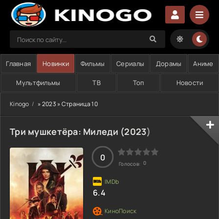
Главная
Новинки
Фильмы
Сериалы
Дорамы
Аниме
Мультфильмы
ТВ
Топ
Новости
Kinogo
» 2023 » Страница 10
Три мушкетёра: Миледи (
2023
)
0
0
Голосов:
6.4