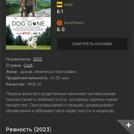
6.1
6.0
СМОТРЕТЬ ОНЛАЙН
Год выпуска:
2023
Страна:
США
Жанр:
драма, семейный, биография
Продолжительность:
01:35 мин.
Качество:
WEB-DL
Парень вместе с родителями начинает интенсивные
поиски своего любимого пса, которому срочно нужно
лекарство. Они опрашивают соседей, развешивают
объявления и оббивают все окрестности в надежде
вернуть четвероного друга домой. Каждый миг
становится на вес золота, так как времени в обрез, а без
помощи они могут не успеть. Пройдя через множество
Ревность (
2023
)
испытаний и сталкиваясь с разными персонажами, семья