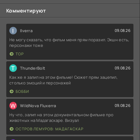
Комментируют
I
Ilverra
09.08.26
Не могу сказать, что фильм меня прям поразил. Экшн есть,
персонажи тоже
ТОР
T
ThunderBolt
09.08.26
Как же я залип на этом фильме! Сюжет прям зацепил,
столько эмоций и персонажей
БОББИ
W
WildNova Fluxerra
09.08.26
Ну что, залип на этом документальном фильме про
животных на Мадагаскаре. Визуал
ОСТРОВ ЛЕМУРОВ: МАДАГАСКАР