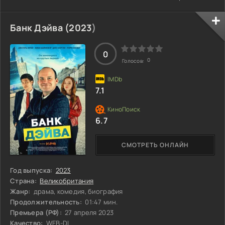
переплетаются с ревностью, создавая напряженную
атмосферу. Каждая из сестер начинает осознавать свои
чувства, и это приводит к конфликтам и недопониманиям.
Банк Дэйва (
2023
)
Ситуация накаляется, когда старые тайны и скрытые
желания начинают всплывать на поверхность. Что же
произойдет, когда выйдут на свет давно
0
0
Голосов:
7.1
6.7
СМОТРЕТЬ ОНЛАЙН
Год выпуска:
2023
Страна:
Великобритания
Жанр:
драма, комедия, биография
Продолжительность:
01:47 мин.
Премьера (РФ):
27 апреля 2023
Качество:
WEB-DL