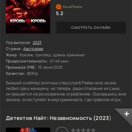
5.2
СМОТРЕТЬ ОНЛАЙН
Год выпуска:
2023
Страна:
Австралия
Жанр:
боевик, триллер, драма, криминал
Продолжительность:
01:46 мин.
Премьера (РФ):
15 июня 2023
Качество:
BDRip
Бывший снайпер элитных спецслужб Райан всю жизнь
любил одну женщину, но теперь, ради спасения их сына,
он решается на рискованное ограбление. Оказавшись вне
закона, он вступает в мир криминала, где правила игры
определяет сам. Каждое его действие — это шаг по
тонкому льду, и за каждым углом поджидает опасность.
Готов ли он на все ради любимых, даже если придется
Детектив Найт: Независимость (
2023
)
столкнуться с теми, кто не подчиняется его правилам?