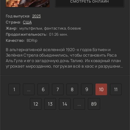
СМОТРЕТЬ ОНЛАЙН
Год выпуска:
2023
Страна:
США
Жанр:
мультфильм, фантастика, боевик
Продолжительность:
01:26 мин.
Качество:
BDRip
В альтернативной вселенной 1920-х годов Бэтмен и
Зелёная Стрела объединились, чтобы остановить Раса
Аль Гула и его загадочную дочь Талию. Их коварный план
угрожает мирозданию, погружая всё в хаос и разрушение.
В тени Готэма, герои сталкиваются не только с подлостью
врага, но и с собственными демонами. Каждое их
действие может стать решающим, а доверие между ними
испытывается на прочность. Противостояние с Аль Гулом
1
...
6
7
8
9
10
11
требует не только силы, но и изобретательности, ведь
враг всегда на шаг впереди.
12
13
14
...
89