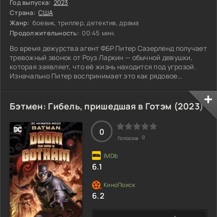
Год выпуска:
2023
Страна:
США
Жанр:
боевик, триллер, детектив, драма
Продолжительность:
00:45 мин.
Во время дежурства агент ФБР Питер Сазерленд получает
тревожный звонок от Роуз Ларкин — обычной девушки,
которая заявляет, что её жизнь находится под угрозой.
Изначально Питер воспринимает это как рядовое
происшествие, но вскоре понимает, что ситуация куда
более серьёзная, чем кажется на первый взгляд. Его
стремление помочь Роуз втягивает его в водоворот
Бэтмен: Гибель, пришедшая в Готэм (
2023
)
сложного заговора, где ставки невероятно высоки.
Каждый шаг может стать последним, и вокруг него
разворачивается настоящая игра на выживание.
0
0
Голосов:
6.1
6.2