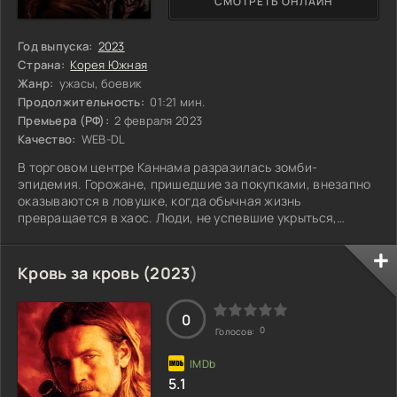
СМОТРЕТЬ ОНЛАЙН
Год выпуска:
2023
Страна:
Корея Южная
Жанр:
ужасы, боевик
Продолжительность:
01:21 мин.
Премьера (РФ):
2 февраля 2023
Качество:
WEB-DL
В торговом центре Каннама разразилась зомби-
эпидемия. Горожане, пришедшие за покупками, внезапно
оказываются в ловушке, когда обычная жизнь
превращается в хаос. Люди, не успевшие укрыться,
сталкиваются с агрессивными существами, которые
когда-то были их соседями и друзьями. В этих условиях
выживания каждый должен решать, доверять ли другим
Кровь за кровь (
2023
)
или полагаться только на себя. Устрашающая атмосфера,
стремительное развитие событий и нарастающее
напряжение – всё это заставляет героев искать выход из
0
0
Голосов:
5.1