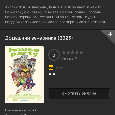
Английский бизнесмен Дэйв Фишвик решает изменить
банковскую систему, основав в своем родном городе
Бернли первый общественный банк, который будет
поддерживать местное малое предпринимательство. Он
понимает, что традиционные финансовые учреждения не
всегда готовы помочь новым и креативным идеям,
поэтому решает создать платформу, где малые бизнесы
Домашняя вечеринка (
2023
)
смогут получить необходимую поддержку и
финансирование. Дэйв стремится дать шанс тем, кто
хочет реализовать свои мечты и развивать свои
0
компании, но
0
Голосов:
4.4
СМОТРЕТЬ ОНЛАЙН
Год выпуска:
2023