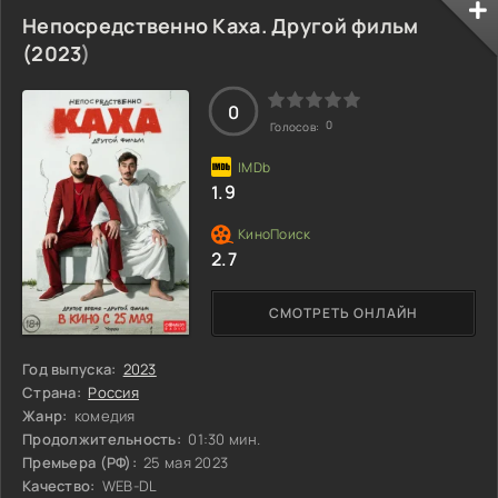
избивают парамедика Дэзи, который осмелился зайти в
Непосредственно Каха. Другой фильм
их бар. Для этого неуравновешенного врача это
(
2023
)
становится последней каплей. Обнаружив полицейский
значок и униформу, он чувствует себя
0
0
Голосов:
1.9
2.7
СМОТРЕТЬ ОНЛАЙН
Год выпуска:
2023
Страна:
Россия
Жанр:
комедия
Продолжительность:
01:30 мин.
Премьера (РФ):
25 мая 2023
Качество:
WEB-DL