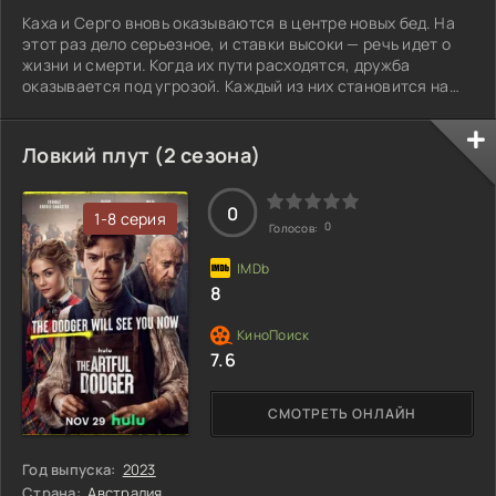
Каха и Серго вновь оказываются в центре новых бед. На
этот раз дело серьезное, и ставки высоки — речь идет о
жизни и смерти. Когда их пути расходятся, дружба
оказывается под угрозой. Каждый из них становится на
сторону своего выбора, и это создает непреодолимую
пропасть между ними. Какова цена прощения, и что
должно случиться, чтобы они смогли вновь увидеть друг в
Ловкий плут (2 сезона)
друге друзей?
0
1-8 серия
0
Голосов:
8
7.6
СМОТРЕТЬ ОНЛАЙН
Год выпуска:
2023
Страна:
Австралия