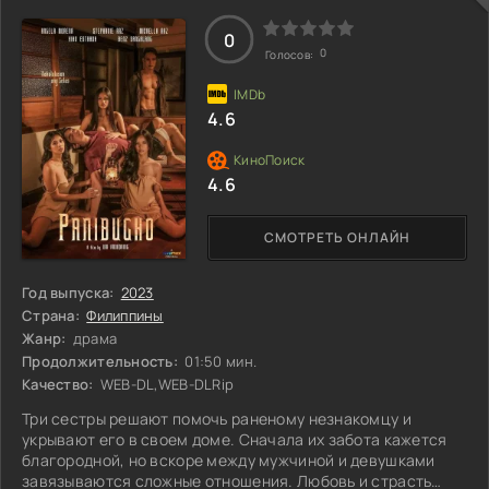
всё больше осознаёт, насколько крепка их связь с
питомцем и как важны моменты, когда они могут вместе
0
0
Голосов:
4.6
4.6
СМОТРЕТЬ ОНЛАЙН
Год выпуска:
2023
Страна:
Филиппины
Жанр:
драма
Продолжительность:
01:50 мин.
Качество:
WEB-DL,WEB-DLRip
Три сестры решают помочь раненому незнакомцу и
укрывают его в своем доме. Сначала их забота кажется
благородной, но вскоре между мужчиной и девушками
завязываются сложные отношения. Любовь и страсть