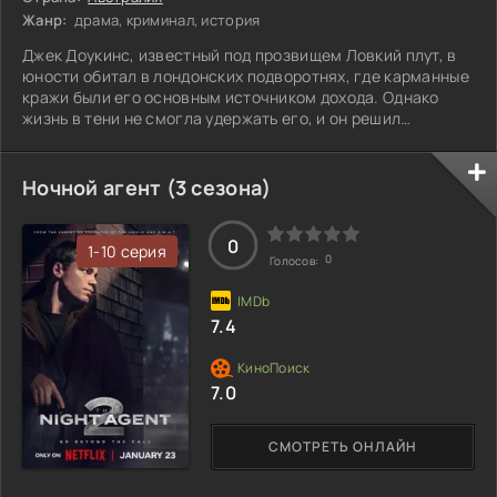
Жанр:
драма, криминал, история
Джек Доукинс, известный под прозвищем Ловкий плут, в
юности обитал в лондонских подворотнях, где карманные
кражи были его основным источником дохода. Однако
жизнь в тени не смогла удержать его, и он решил
изменить судьбу, обретя новую идентичность в
Австралии. Здесь Джек стремится построить карьеру
хирурга, погружаясь в мир медицины и высоких
Ночной агент (3 сезона)
стандартов. Он жаждет попасть в светское общество,
осваивая искусство манипуляции и обаяния, чтобы
завоевать доверие новых знакомых. Тем не менее, его
0
1-10 серия
0
Голосов:
7.4
7.0
СМОТРЕТЬ ОНЛАЙН