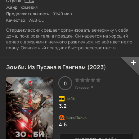
Страна:
США
Жанр:
комедия
Продолжительность:
01:40 мин.
Качество:
WEB-DL
Старшеклассник решает организовать вечеринку у себя
дома, пока родители в поездке. Он надеется на хороший
вечер с друзьями и немного развлечься, но всё идет не по
плану. Ожидаемый праздник быстро перерастает в
настоящую бурю: неожиданные гости, неловкие ситуации
и хаос, который грозит разрушить не только вечер, но и
репутацию. В попытках усмирить ситуацию и спасти свои
Зомби: Из Пусана в Гангнам (
2023
)
планы, парень сталкивается с различными проблемами,
от непредвиденных посетителей до старых знакомых,
которые только способны
0
0
Голосов:
3.2
4.5