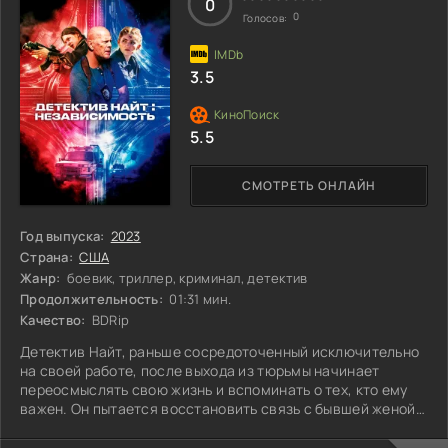
0
0
Голосов:
3.5
5.5
СМОТРЕТЬ ОНЛАЙН
Год выпуска:
2023
Страна:
США
Жанр:
боевик, триллер, криминал, детектив
Продолжительность:
01:31 мин.
Качество:
BDRip
Детектив Найт, раньше сосредоточенный исключительно
на своей работе, после выхода из тюрьмы начинает
переосмыслять свою жизнь и вспоминать о тех, кто ему
важен. Он пытается восстановить связь с бывшей женой и
дочерью, но пока его коллеги из Лос-Анджелеса не
проявляют особой человечности: они издеваются и