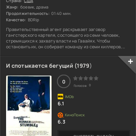
Страна:
США
Жанр:
боевик, драма
Продолжительность:
01:40 мин.
Качество:
BDRip
Правительственный агент раскрывает заговор
гангстерского картеля, состоящего из семи человек,
стремящихся к захвату власти на Гавайях. Чтобы
остановить их, он собирает команду из семи киллеров,
каждый из которых уникален по своему стилю и
мотивации. В ходе их взаимодействия возникают
напряженные ситуации, и не всегда ясно, кто на чьей
И спотыкается бегущий (
1979
)
стороне. Каждая миссия оборачивается испытанием не
только навыков, но и моральных устоев. Кому можно
доверять, когда ставки так высоки? И смогут ли они
0
0
Голосов:
преодолеть
6.1
6.3