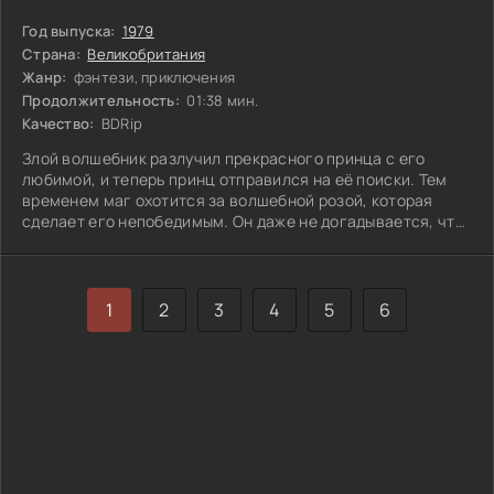
Год выпуска:
1979
Страна:
Великобритания
Жанр:
фэнтези, приключения
Продолжительность:
01:38 мин.
Качество:
BDRip
Злой волшебник разлучил прекрасного принца с его
любимой, и теперь принц отправился на её поиски. Тем
временем маг охотится за волшебной розой, которая
сделает его непобедимым. Он даже не догадывается, что
добрый уличный мальчишка уже подарил эту розу
несчастному принцу. Мальчик знал, что с помощью
цветка можно не только укрепить силы мага, но и
разрушить его колдовство. Как же дальше сложатся
1
2
3
4
5
6
судьбы героев? Откроется ли тайна розы и сможет ли
принц вернуть свою любовь?