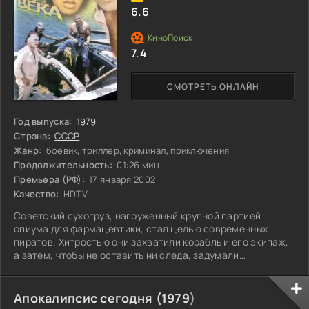
6.6
7.4
СМОТРЕТЬ ОНЛАЙН
Год выпуска:
1979
Страна:
СССР
Жанр:
боевик, триллер, криминал, приключения
Продолжительность:
01:26 мин.
Премьера (РФ):
17 января 2002
Качество:
HDTV
Советский сухогруз, нагруженный крупной партией
опиума для фармацевтики, стал целью современных
пиратов. Хитростью они захватили корабль и его экипаж,
а затем, чтобы не оставить ни следа, задумали
уничтожить всех моряков. На бескрайних просторах
океана завязалась борьба между оставшимися в живых
советскими моряками и беспощадными разбойниками.
Апокалипсис сегодня (
1979
)
Каждый миг на счету, и надежда на спасение тускнеет.