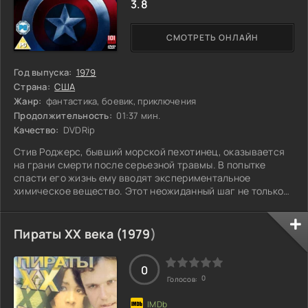
3.8
СМОТРЕТЬ ОНЛАЙН
Год выпуска:
1979
Страна:
США
Жанр:
фантастика, боевик, приключения
Продолжительность:
01:37 мин.
Качество:
DVDRip
Стив Роджерс, бывший морской пехотинец, оказывается
на грани смерти после серьезной травмы. В попытке
спасти его жизнь ему вводят экспериментальное
химическое вещество. Этот неожиданный шаг не только
возвращает ему здоровье, но и кардинально меняет его
физические способности. Его тело становится сильнее, а
рефлексы – быстрее. Теперь он не просто выживает, а
Пираты ХХ века (
1979
)
начинает осознавать свои новые возможности. Но с чем
придется столкнуться Стиву в этом новом состоянии?
Какие испытания ждут его впереди?
0
0
Голосов: