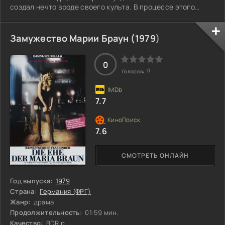
создал нечто вроде своего культа. В процессе этого
путешествия он сталкивается с безумием и ужасами,
которые несёт война. Уиллард наблюдает, как
человеческая природа претерпевает изменения в
Замужество Марии Браун (
1979
)
условиях хаоса, и начинает задаваться вопросом, где
заканчивается разум и начинается безумие. Что же ждёт
его в конце пути?
0
0
Голосов:
7.7
7.6
СМОТРЕТЬ ОНЛАЙН
Год выпуска:
1979
Страна:
Германия (ФРГ)
Жанр:
драма
Продолжительность:
01:59 мин.
Качество:
BDRip