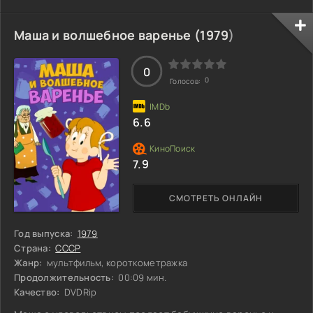
пианистки и блестящей карьере, о которой она пишет в
своём дневнике. Мать, уставшая от забот о взрослой
дочери, предлагает ей судьбу служанки. Но вдруг
Маша и волшебное варенье (
1979
)
приходит письмо от бабушки с предложением переехать к
ней. В Сибилле живёт жажда прекрасного, уходящая
корнями в ее родословную. Смогут ли её
0
0
Голосов:
6.6
7.9
СМОТРЕТЬ ОНЛАЙН
Год выпуска:
1979
Страна:
СССР
Жанр:
мультфильм, короткометражка
Продолжительность:
00:09 мин.
Качество:
DVDRip