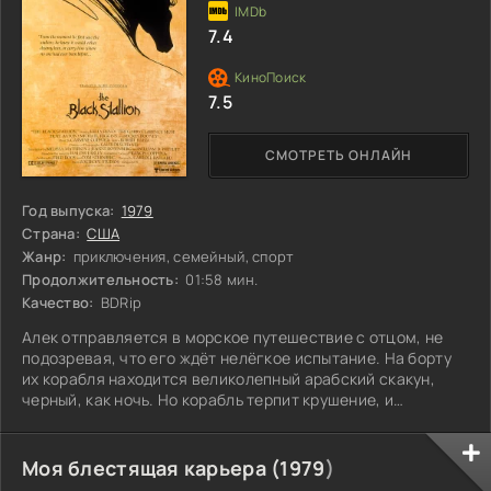
7.4
7.5
СМОТРЕТЬ ОНЛАЙН
Год выпуска:
1979
Страна:
США
Жанр:
приключения, семейный, спорт
Продолжительность:
01:58 мин.
Качество:
BDRip
Алек отправляется в морское путешествие с отцом, не
подозревая, что его ждёт нелёгкое испытание. На борту
их корабля находится великолепный арабский скакун,
черный, как ночь. Но корабль терпит крушение, и
выживают только Алек и жеребец. Они оказываются на
необитаемом острове, где, несмотря на все трудности,
становятся лучшими друзьями. Когда поисковая команда
Моя блестящая карьера (
1979
)
находит Алека, он не может оставить своего друга.