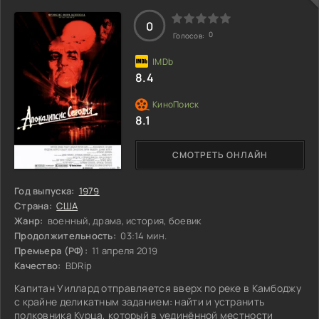
Смогут ли моряки выстоять против коварства своих
противников, или же это будет последняя их
0
0
Голосов:
8.4
8.1
СМОТРЕТЬ ОНЛАЙН
Год выпуска:
1979
Страна:
США
Жанр:
военный, драма, история, боевик
Продолжительность:
03:14 мин.
Премьера (РФ):
11 апреля 2019
Качество:
BDRip
Капитан Уиллард отправляется вверх по реке в Камбоджу
с крайне деликатным заданием: найти и устранить
полковника Курца, который в уединённой местности