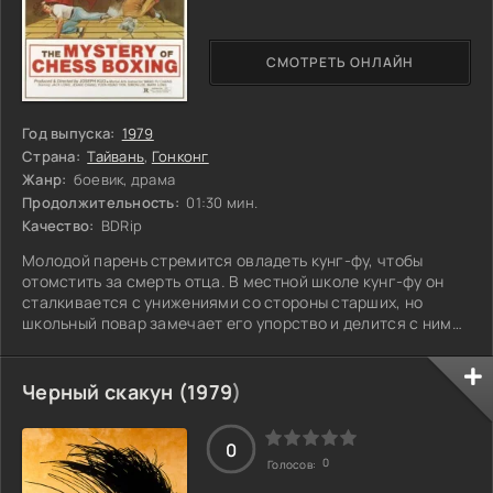
СМОТРЕТЬ ОНЛАЙН
Год выпуска:
1979
Страна:
Тайвань
,
Гонконг
Жанр:
боевик, драма
Продолжительность:
01:30 мин.
Качество:
BDRip
Молодой парень стремится овладеть кунг-фу, чтобы
отомстить за смерть отца. В местной школе кунг-фу он
сталкивается с унижениями со стороны старших, но
школьный повар замечает его упорство и делится с ним
некоторыми техниками. Парень не останавливается на
достигнутом и, жаждя большего, отправляется к мастеру,
которого порекомендовал повар. Этот мастер, будучи
Черный скакун (
1979
)
давним врагом убийцы, решает взять его в ученики и
обучать кунг-фу через игру в китайские шахматы. На этом
пути парень не только мастерит
0
0
Голосов: