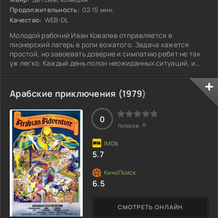
Продолжительность:
02:15 мин.
Качество:
WEB-DL
Молодой рабочий Иван Ковалев отправляется в
пионерский лагерь в роли вожатого. Задача кажется
простой, но завоевать доверие и симпатию ребят не так
уж легко. Каждый день полон неожиданных ситуаций, и
его методы воспитания сталкиваются с детской
непосредственностью и упрямством. Иван пытается
найти общий язык с пионерами, но они не спешат
Арабские приключения (
1979
)
открываться. Разные характеры и мнения накладывают
отпечаток на его опыт. Пришлось проявить терпение и
креативность, чтобы наладить контакт, а также понять, в
0
0
Голосов:
5.7
6.5
СМОТРЕТЬ ОНЛАЙН