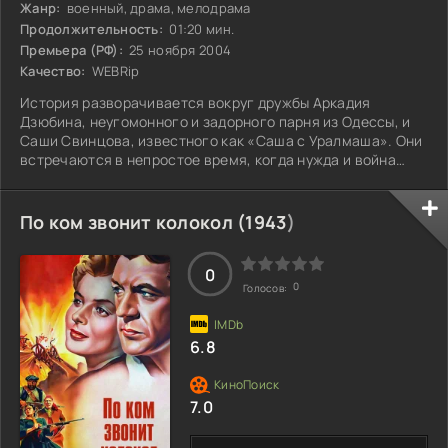
Жанр:
военный, драма, мелодрама
Продолжительность:
01:20 мин.
Премьера (РФ):
25 ноября 2004
Качество:
WEBRip
История разворачивается вокруг дружбы Аркадия
Дзюбина, неугомонного и задорного парня из Одессы, и
Саши Свинцова, известного как «Саша с Уралмаша». Они
встречаются в непростое время, когда нужда и война
переплетаются с искренностью и надеждой. Аркадий,
несмотря на трудности, сохраняет оптимизм и веру в
лучшее, а Саша, обладая характером истинного бойца,
По ком звонит колокол (
1943
)
поддерживает его в самых сложных ситуациях. Их
отношения становятся опорой и источником силы,
позволяя справляться с трудностями, которые
0
0
Голосов:
6.8
7.0