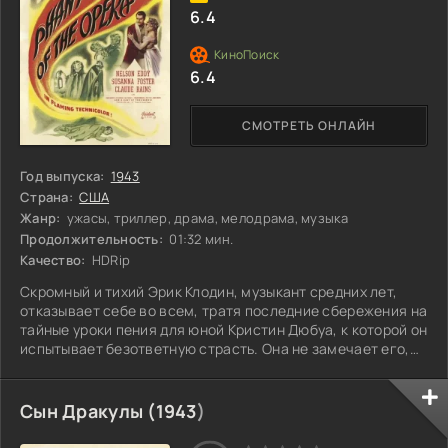
6.4
6.4
СМОТРЕТЬ ОНЛАЙН
Год выпуска:
1943
Страна:
США
Жанр:
ужасы, триллер, драма, мелодрама, музыка
Продолжительность:
01:32 мин.
Качество:
HDRip
Скромный и тихий Эрик Клодин, музыкант средних лет,
отказывает себе во всем, тратя последние сбережения на
тайные уроки пения для юной Кристин Дюбуа, к которой он
испытывает безответную страсть. Она не замечает его,
поглощенная вниманием двух поклонников: оперного
тенора Анатоля Гаррона и инспектора Сюртэ Рауля Д Обе.
В отчаянии Эрик решает расправиться с музыкальным
Сын Дракулы (
1943
)
издателем, но в результате его лицо оказывается
обезображенным кислотой. Теперь его жизнь