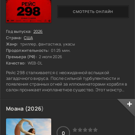
СМОТРЕТЬ ОНЛАЙН
Год выпуска:
2026
Страна:
США
Жанр:
триллер, фантастика, ужасы
Продолжительность:
01:25 мин.
Премьера (РФ):
2 июля 2026
Качество:
WEB-DL
Рейс 298 сталкивается с неожиданной вспышкой
загадочного вируса. После сильной турбулентности и
появления странных огней за иллюминаторами корабля в
салон проникает инопланетное существо. Этот монстр
начинает убивать пассажиров и заражает их паразитами.
Несколько выживших пытаются найти укрытие в грузовом
отсеке, отчаянно ищя способы спастись от нарастающей
Моана (
2026
)
угрозы. Ситуация накаляется, и надежда тает с каждой
минутой. Сможет ли кто-то из них найти выход, прежде
чем темные силы окончательно
0