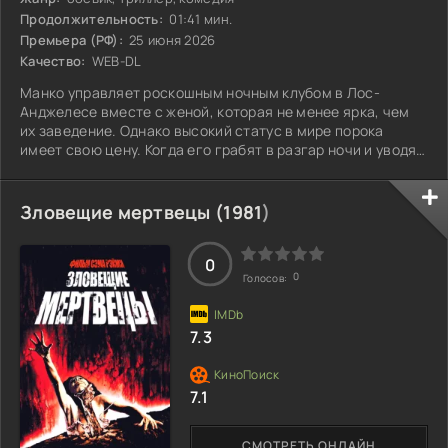
Продолжительность:
01:41 мин.
Премьера (РФ):
25 июня 2026
Качество:
WEB-DL
Манко управляет роскошным ночным клубом в Лос-
Анджелесе вместе с женой, которая не менее ярка, чем
их заведение. Однако высокий статус в мире порока
имеет свою цену. Когда его грабят в разгар ночи и уводят
отмытые деньги картеля, Манко оказывается в ловушке.
Теперь ему нужно не только защитить свою семью, но и
показать, кто здесь главный, – и желательно выжить. Как
Зловещие мертвецы (
1981
)
ему справиться с этой ситуацией и восстановить
утраченное?
0
0
Голосов:
7.3
7.1
СМОТРЕТЬ ОНЛАЙН