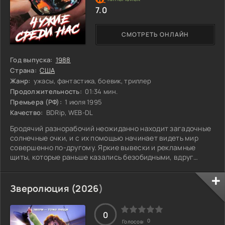
7.0
СМОТРЕТЬ ОНЛАЙН
Год выпуска:
1988
Страна:
США
Жанр:
ужасы, фантастика, боевик, триллер
Продолжительность:
01:34 мин.
Премьера (РФ):
1 июля 1995
Качество:
BDRip, WEB-DL
Бродячий разнорабочий неожиданно находит загадочные
солнечные очки, и с их помощью начинает видеть мир
совершенно по-другому. Яркие вывески и рекламные
щиты, которые раньше казались безобидными, вдруг
открывают скрытые послания о подчинении и
потреблении. Власть имущие, о которых он думал, что это
просто люди, оказываются странными, уродливыми
Зверолюция (
2026
)
пришельцами, которые манипулируют человечеством
через телевидение. Кажется, реальность гораздо
сложнее, чем он предполагал. Что же еще скрывается за
0
0
Голосов: