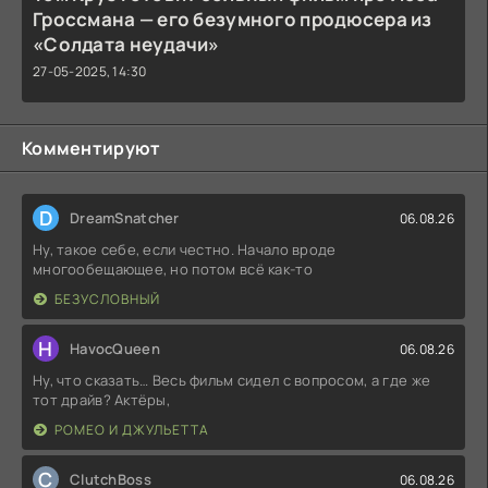
Гроссмана — его безумного продюсера из
«Солдата неудачи»
27-05-2025, 14:30
Комментируют
D
DreamSnatcher
06.08.26
Ну, такое себе, если честно. Начало вроде
многообещающее, но потом всё как-то
БЕЗУСЛОВНЫЙ
H
HavocQueen
06.08.26
Ну, что сказать… Весь фильм сидел с вопросом, а где же
тот драйв? Актёры,
РОМЕО И ДЖУЛЬЕТТА
C
ClutchBoss
06.08.26