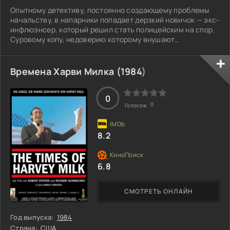
Опытному детективу, постоянно создающему проблемы
начальству, в напарники попадает дерзкий новичок — экс-
инфлюэнсер, который решил стать полицейским на спор.
Суровому копу, недоверию которому внушают
современные технологии, предстоит смириться с тем, что
у парня в кармане смартфон, который знает больше, чем
весь полицейский участок. Вместе им нужно будет заново
Времена Харви Милка (
1984
)
расследовать запутанное убийство, где старые методы
сталкиваются с новыми подходами. Как они смогут найти
общий язык, и кто на самом
0
0
Голосов:
8.2
6.8
СМОТРЕТЬ ОНЛАЙН
Год выпуска:
1984
Страна:
США