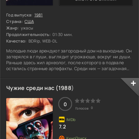
Год выпуска:
1981
Страна:
США
Жанр:
ужасы
Продолжительность:
01:30 мин.
Качество:
BDRip, WEB-DL
Молодые люди арендуют загородный дом на выходные. Он
затерялся в глуши, выглядит угрожающе, вокруг ни души.
Раньше здесь жил археолог, после которого в подвале
остались странные артефакты. Среди них — загадочная
книга мертвых, предметы неизвестных культов и
магнитофон с записью заклинания на непонятном языке.
Ребята решают прослушать эту запись, и с наступлением
Чужие среди нас (
1988
)
ночи к ним начинают приходить духи, которых они
невольно пробудили. Как же им теперь с этим
справиться?
0
0
Голосов:
7.2