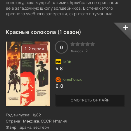
повсюду, пока мудрый алхимик Архибальд не пригласил
её в загадочную школу волшебников. В стенах этого
древнего учебного заведения, скрытого в туманных
горах, девочка найдет преданных друзей и откроет
множество тайн. Но ей предстоит столкнуться с ведьмой
Муриен, которая охотится за магическим артефактом.
Красные колокола (1 сезон)
Каковы истинные намерения этой тёмной силы?
0
1-2 серия
0
Голосов:
5.8
6.0
СМОТРЕТЬ ОНЛАЙН
Год выпуска:
1982
Страна:
Мексика
,
СССР
,
Италия
Жанр:
драма, вестерн