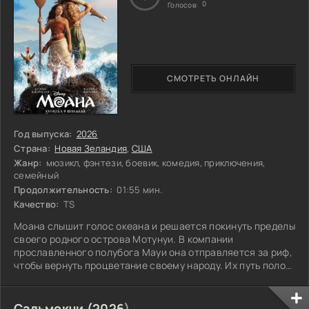
0
Голосов:
СМОТРЕТЬ ОНЛАЙН
Год выпуска:
2026
Страна:
Новая Зеландия
,
США
Жанр:
мюзикл, фэнтези, боевик, комедия, приключения,
семейный
Продолжительность:
01:55 мин.
Качество:
TS
Моана слышит голос океана и решается покинуть пределы
своего родного острова Мотунуи. В компании
прославленного полубога Мауи она отправляется за риф,
чтобы вернуть процветание своему народу. Их путь полон
испытаний и открытий, где одни тайны раскрываются, а
другие лишь подогревают интерес. Впереди ждёт нечто
большее, чем просто приключение. Что же действительно
Сальмокчи (
2026
)