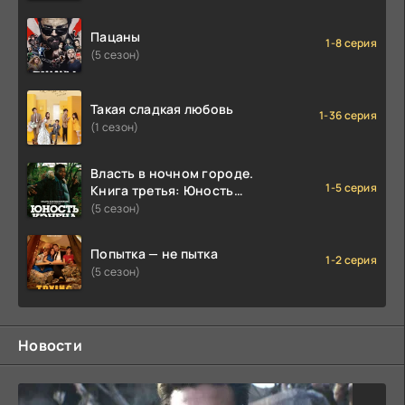
Пацаны
1-8 серия
(5 сезон)
Такая сладкая любовь
1-36 серия
(1 сезон)
Власть в ночном городе.
1-5 серия
Книга третья: Юность
Кэнена
(5 сезон)
Попытка — не пытка
1-2 серия
(5 сезон)
Новости