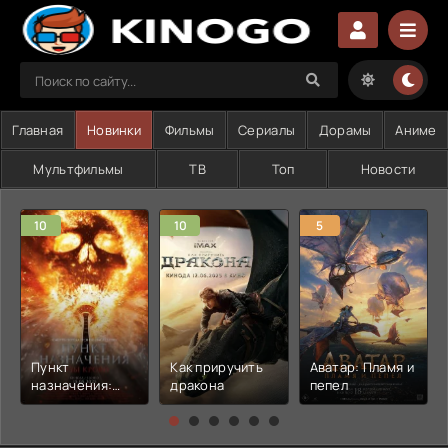
Главная
Новинки
Фильмы
Сериалы
Дорамы
Аниме
Мультфильмы
ТВ
Топ
Новости
10
10
5
Пункт
Как приручить
Аватар: Пламя и
назначения:
дракона
пепел
Узы крови