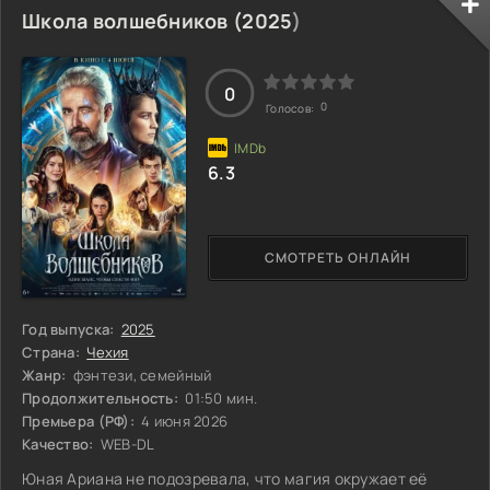
неуправляемую пушистую команду, чтобы остановить
Школа волшебников (
2025
)
аномальную эволюцию и предотвратить катастрофу,
угрожаюшую всему миру. Как справиться с новыми
способностями и не потерять контроль над зверями в
0
самый ответственный момент?
0
Голосов:
6.3
СМОТРЕТЬ ОНЛАЙН
Год выпуска:
2025
Страна:
Чехия
Жанр:
фэнтези, семейный
Продолжительность:
01:50 мин.
Премьера (РФ):
4 июня 2026
Качество:
WEB-DL
Юная Ариана не подозревала, что магия окружает её