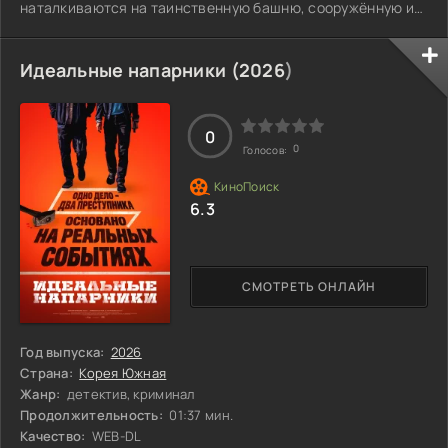
наталкиваются на таинственную башню, сооружённую из
камней, и неожиданно встречают своего руководителя,
который, как считалось, находился в больнице. Начав
снимать окрестности, ребята замечают на видео
Идеальные напарники (
2026
)
зловещую фигуру в черном, которая появляется в кадре.
Что же это за загадка, скрывающаяся за этой странной
встречей?
0
0
Голосов:
6.3
СМОТРЕТЬ ОНЛАЙН
Год выпуска:
2026
Страна:
Корея Южная
Жанр:
детектив, криминал
Продолжительность:
01:37 мин.
Качество:
WEB-DL