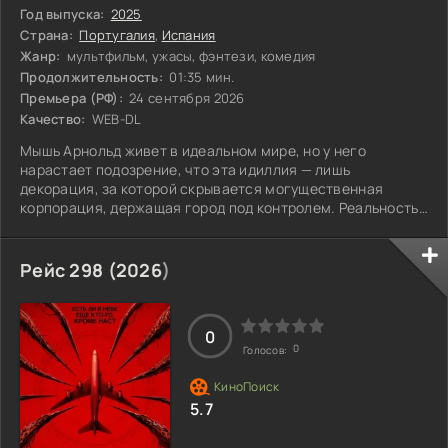
Год выпуска:
2025
Страна:
Португалия
,
Испания
Жанр:
мультфильм, ужасы, фэнтези, комедия
Продолжительность:
01:35 мин.
Премьера (РФ):
24 сентября 2026
Качество:
WEB-DL
Мышь Арнольд живет в идеальном мире, но у него
нарастает подозрение, что эта идиллия — лишь
декорация, за которой скрывается могущественная
корпорация, держащая город под контролем. Реальность
вокруг него кажется слишком хорошей, чтобы быть
правдой. Чтобы выбраться из этого безумного спектакля,
Арнольду нужно бросить вызов системе и разложить по
Рейс 298 (
2026
)
полочкам, что на самом деле происходит. Он осознает,
что истинная свобода требует смелости, и готов рискнуть
всем ради раскрытия правды. Но насколько
0
0
Голосов:
5.7