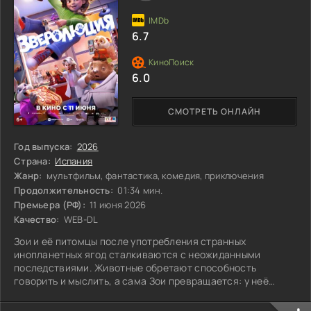
6.7
6.0
СМОТРЕТЬ ОНЛАЙН
Год выпуска:
2026
Страна:
Испания
Жанр:
мультфильм, фантастика, комедия, приключения
Продолжительность:
01:34 мин.
Премьера (РФ):
11 июня 2026
Качество:
WEB-DL
Зои и её питомцы после употребления странных
инопланетных ягод сталкиваются с неожиданными
последствиями. Животные обретают способность
говорить и мыслить, а сама Зои превращается: у неё
появляются острые когти, звериная сила и дикий
характер. Теперь ей необходимо вести свою