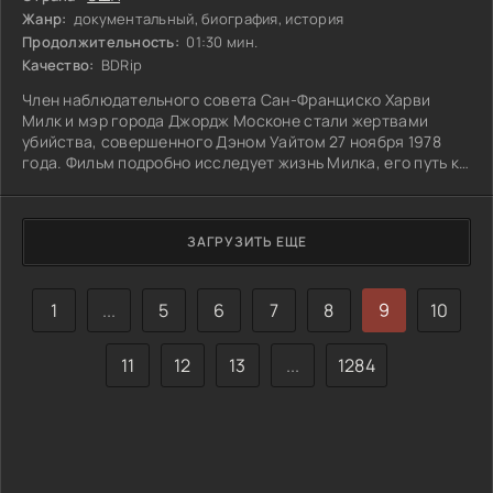
Жанр:
документальный, биография, история
Продолжительность:
01:30 мин.
Качество:
BDRip
Член наблюдательного совета Сан-Франциско Харви
Милк и мэр города Джордж Москоне стали жертвами
убийства, совершенного Дэном Уайтом 27 ноября 1978
года. Фильм подробно исследует жизнь Милка, его путь к
избранию и активную работу по защите прав
гомосексуалистов. Реакция города на его трагическую
гибель отражает глубокие изменения в общественном
ЗАГРУЗИТЬ ЕЩЕ
сознании. Через хроники и личные воспоминания зрители
погружаются в атмосферу того времени, становясь
свидетелями борьбы за признание и равенство. Какие
1
...
5
6
7
8
9
10
11
12
13
...
1284