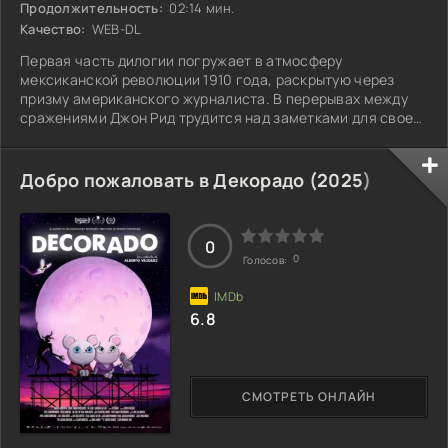
Продолжительность:
02:14 мин.
Качество:
WEB-DL
Первая часть дилогии погружает в атмосферу
мексиканской революции 1910 года, раскрытую через
призму американского журналиста. В перерывах между
сражениями Джон Рид трудится над заметками для своей
будущей книги о восстании в Мексике. Эти материалы
становятся основой сценария фильма. В своих заметках
он фиксирует как страсти и надежды революционеров,
Добро пожаловать в Декорадо (
2025
)
так и жестокие реалии войны. Рид не просто наблюдатель,
он становится частью этого взрывоопасного процесса,
что заставляет задуматься: может ли
0
0
Голосов:
6.8
СМОТРЕТЬ ОНЛАЙН