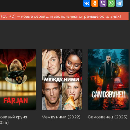
 (Ctrl+D) — новые серии для вас появляются раньше остальных!
овавый круиз
Между ними
(
2022
)
Самозванец
(
2025
)
025
)