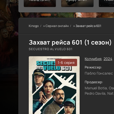
Узы крови
дракона
пепе
Kinogo
»
Сериал онлайн
» Захват рейса 601
Захват рейса 601 (1 сезон)
SECUESTRO AL VUELO 601
Колумбия
,
2024
1-6 серия
Режиссер:
Пабло Гонсалес
Продюсер:
Manuel Botia, Os
Pedro Davila, Nat