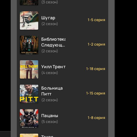
(3 сезон)
Шугар
1-5 серия
(2 сезон)
Библиотекари:
1-2 серия
Следующая
глава
(2 сезон)
Уилл Трент
1-18 серия
(4 сезон)
Больница
1-15 серия
Питт
(2 сезон)
Пацаны
1-8 серия
(5 сезон)
Такая