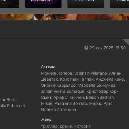
л
Финал
распл
29 дек 2025, 15:30
Актеры:
Моника Лопера, Valentín Villafañe, Алиан
Деветак, Кристиан Таппан, Анджела Кано,
Энрике Каррьясо, Марсела Бенхумеа,
Johan Rivera Zumaqué, Кристофер Кори
Смит, Ариф С. Кинчен, Edison Beltrán,
car Botia,
Misael Pastrana Borrero, Марио Руис,
alia Echeverri
Иления Антонина
Жанр:
триллер, драма, история