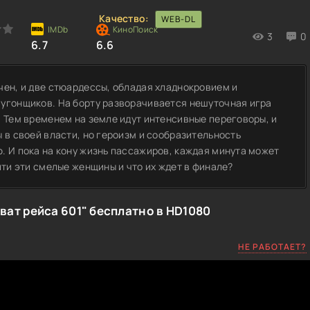
Качество:
WEB-DL
3
0
6.7
6.6
чен, и две стюардессы, обладая хладнокровием и
 угонщиков. На борту разворачивается нешуточная игра
. Тем временем на земле идут интенсивные переговоры, и
 в своей власти, но героизм и сообразительность
. И пока на кону жизнь пассажиров, каждая минута может
йти эти смелые женщины и что их ждет в финале?
ват рейса 601" бесплатно в HD1080
НЕ РАБОТАЕТ?