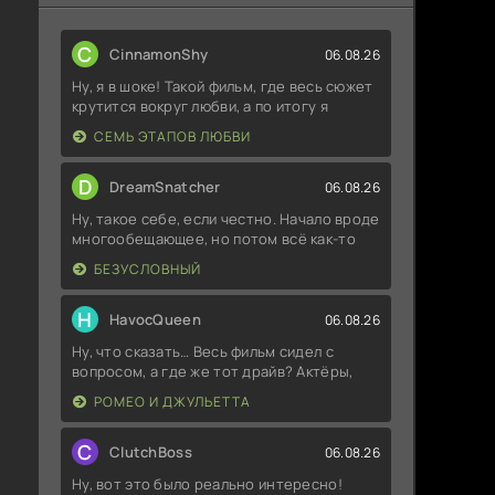
C
CinnamonShy
06.08.26
Ну, я в шоке! Такой фильм, где весь сюжет
крутится вокруг любви, а по итогу я
СЕМЬ ЭТАПОВ ЛЮБВИ
D
DreamSnatcher
06.08.26
Ну, такое себе, если честно. Начало вроде
многообещающее, но потом всё как-то
БЕЗУСЛОВНЫЙ
H
HavocQueen
06.08.26
Ну, что сказать… Весь фильм сидел с
вопросом, а где же тот драйв? Актёры,
РОМЕО И ДЖУЛЬЕТТА
C
ClutchBoss
06.08.26
Ну, вот это было реально интересно!