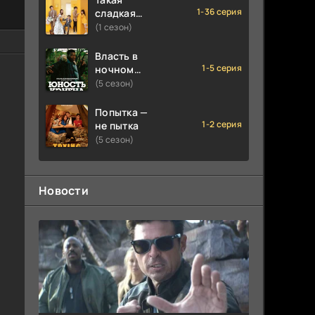
1-36 серия
сладкая
любовь
(1 сезон)
Власть в
1-5 серия
ночном
городе.
(5 сезон)
Книга
третья:
Попытка —
Юность
1-2 серия
не пытка
Кэнена
(5 сезон)
Новости