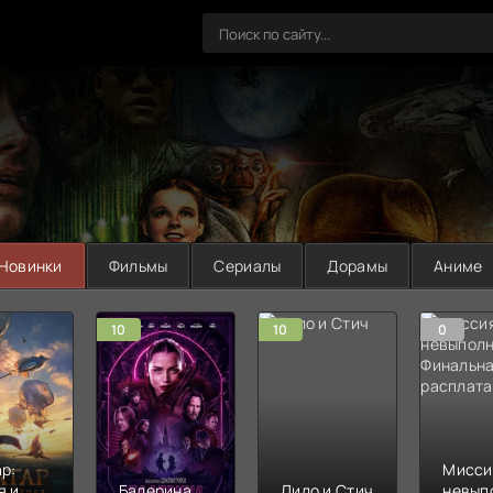
Новинки
Фильмы
Сериалы
Дорамы
Аниме
10
10
0
р:
Мисси
я и
Балерина
Лило и Стич
невып