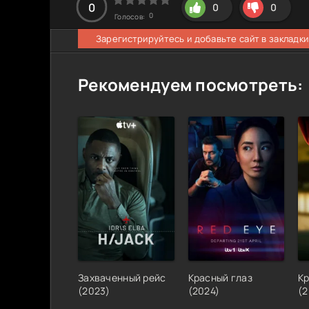
0
0
0
0
Голосов:
Зарегистрируйтесь и добавьте сайт в закладки
Рекомендуем посмотреть:
Захваченный рейс
Красный глаз
Кр
(
2023
)
(
2024
)
(
2