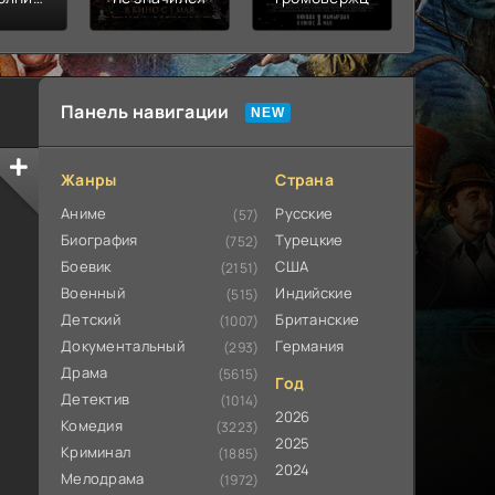
ьная
ата
Панель навигации
Жанры
Страна
Аниме
Русские
(57)
Биография
Турецкие
(752)
Боевик
США
(2151)
Военный
Индийские
(515)
Детский
Британские
(1007)
Документальный
Германия
(293)
Драма
(5615)
Год
Детектив
(1014)
2026
Комедия
(3223)
2025
Криминал
(1885)
2024
Мелодрама
(1972)