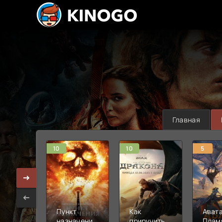
Главная
10
10
5
Пункт
Как
Авата
назначения:
приручить
Плам