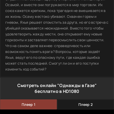
Осамой, и вместе они погружаются в мир торговли. Их
союз кажется крепким, пока трагедия не вмешивается в
их жизнь: Осаму жестоко убивают. Охвачен горем и
гневом, Яхья решает отомстить за друга, но его встреча с
убийцей оказывается неожиданной. Вместо того чтобы
удовлетворить жажду мести, она открывает ему новые
горизонты и заставляет переосмыслить свои ценности.
Что на самом деле важнее: справедливость или
возможность понять врага? Вопросы, которые задаёт
Яхья, ведут его по опасному пути, где каждая ошибка
может стать последней. Смогут ли он и его поступки
изменить ход событий?
Смотреть онлайн "Однажды в Газе"
бесплатно в HD1080
Плеер 1
Плеер 2