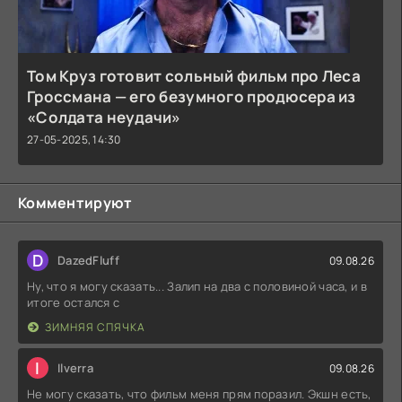
Том Круз готовит сольный фильм про Леса
Гроссмана — его безумного продюсера из
«Солдата неудачи»
27-05-2025, 14:30
Комментируют
D
DazedFluff
09.08.26
Ну, что я могу сказать... Залип на два с половиной часа, и в
итоге остался с
ЗИМНЯЯ СПЯЧКА
I
Ilverra
09.08.26
Не могу сказать, что фильм меня прям поразил. Экшн есть,