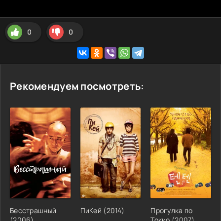
0
0
Рекомендуем посмотреть:
Бесстрашный
ПиКей
(
2014
)
Прогулка по
(
2006
)
Токио
(
2007
)