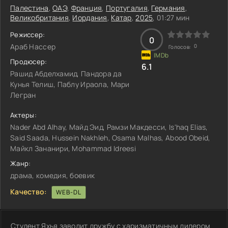
Палестина
,
ОАЭ
,
Франция
,
Португалия
,
Германия
,
Великобритания
,
Иордания
,
Катар
,
2025
, 01:27 мин
Режиссер:
0
Араб Нассер
0
Голосов:
Продюсер:
6.1
Рашид Абделхамид, Пандора да
Кунья Телиш, Паблу Ираола, Мари
Легран
Актеры:
Nader Abd Alhay, Майд Эид, Рамзи Макдесси, Is'haq Elias,
Said Saada, Hussein Nakhleh, Osama Malhas, Abood Obeid,
Майкл Зананири, Mohammad Idreesi
Жанр:
драма, комедия, боевик
Качество:
WEB-DL
Студент Яхья заводит дружбу с харизматичным дилером