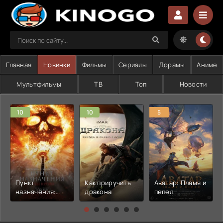
Главная
Новинки
Фильмы
Сериалы
Дорамы
Аниме
Мультфильмы
ТВ
Топ
Новости
10
10
5
Пункт
Как приручить
Аватар: Пламя и
назначения:
дракона
пепел
Узы крови