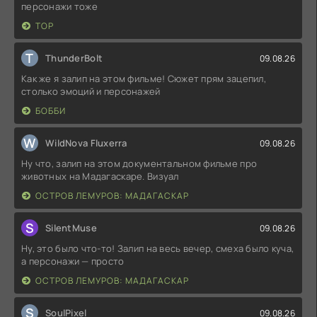
персонажи тоже
ТОР
T
ThunderBolt
09.08.26
Как же я залип на этом фильме! Сюжет прям зацепил,
столько эмоций и персонажей
БОББИ
W
WildNova Fluxerra
09.08.26
Ну что, залип на этом документальном фильме про
животных на Мадагаскаре. Визуал
ОСТРОВ ЛЕМУРОВ: МАДАГАСКАР
S
SilentMuse
09.08.26
Ну, это было что-то! Залип на весь вечер, смеха было куча,
а персонажи — просто
ОСТРОВ ЛЕМУРОВ: МАДАГАСКАР
S
SoulPixel
09.08.26