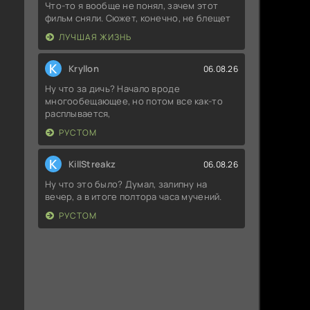
Что-то я вообще не понял, зачем этот
фильм сняли. Сюжет, конечно, не блещет
ЛУЧШАЯ ЖИЗНЬ
K
Kryllon
06.08.26
Ну что за дичь? Начало вроде
многообещающее, но потом все как-то
расплывается,
РУСТОМ
K
KillStreakz
06.08.26
Ну что это было? Думал, залипну на
вечер, а в итоге полтора часа мучений.
РУСТОМ