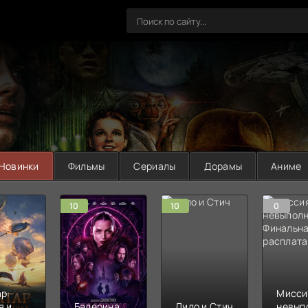
Новинки
Фильмы
Сериалы
Дорамы
Аниме
10
10
0
р:
Мисси
я и
Балерина
Лило и Стич
невып