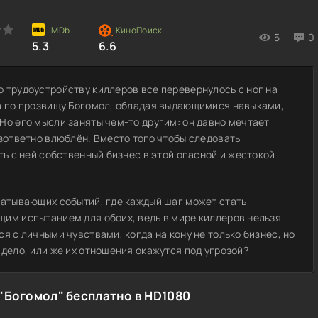
5
0
5.3
6.6
 трудоустройству киллеров все перевернулось с ног на
ца по прозвищу Богомол, обладая выдающимися навыками,
Но его мысли заняты чем-то другим: он давно мечтает
езответно влюблён. Вместо того чтобы следовать
ть с ней собственный бизнес в этой опасной и жестокой
ватывающих событий, где каждый шаг может стать
им испытанием для обоих, ведь в мире киллеров нельзя
я с личными чувствами, когда на кону не только бизнес, но
дело, или же их отношения окажутся под угрозой?
"Богомол" бесплатно в HD1080