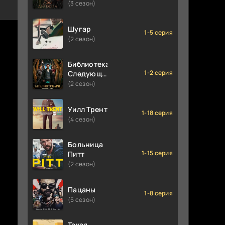
(3 сезон)
Шугар
1-5 серия
(2 сезон)
Библиотекари:
1-2 серия
Следующая
глава
(2 сезон)
Уилл Трент
1-18 серия
(4 сезон)
Больница
1-15 серия
Питт
(2 сезон)
Пацаны
1-8 серия
(5 сезон)
Такая