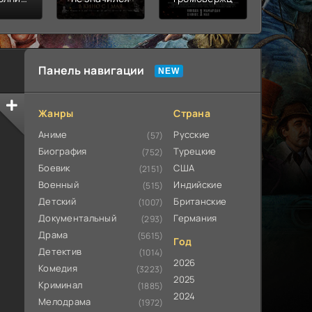
ьная
ата
Панель навигации
Жанры
Страна
Аниме
Русские
(57)
Биография
Турецкие
(752)
Боевик
США
(2151)
Военный
Индийские
(515)
Детский
Британские
(1007)
Документальный
Германия
(293)
Драма
(5615)
Год
Детектив
(1014)
2026
Комедия
(3223)
2025
Криминал
(1885)
2024
Мелодрама
(1972)