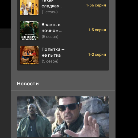
1-36 серия
сладкая
любовь
(1 сезон)
Власть в
1-5 серия
ночном
городе.
(5 сезон)
Книга
третья:
Попытка —
Юность
1-2 серия
не пытка
Кэнена
(5 сезон)
Новости