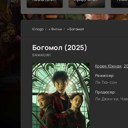
Узы крови
дракона
пепе
Kinogo
»
Фильм
» Богомол
Богомол (
2025
)
SAMAGWI
Корея Южная
,
2
Режиссер:
Ли Тхэ-сон
Продюсер:
Ли Джин-хи, Чхв