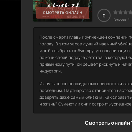
СМОТРЕТЬ ОНЛАЙН
0
0
Голосов:
После смерти главы крупнейшей компании по
голову. В этом хаосе лучший наемный убий
мог бы выбрать любую другую организацию. 
помочь своей подруге детства, в которую б
привычному пути, он решает рискнуть и нача
индустрии.
Их путь полон неожиданных поворотов и зах
последним. Партнёрство становится настоящ
доверять даже самым близким. Как справитьс
и жизнь? Сумеют ли они построить успешное 
Смотреть онлайн 