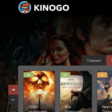
Главная
10
10
5
Пункт
Как
Авата
назначения:
приручить
Плам