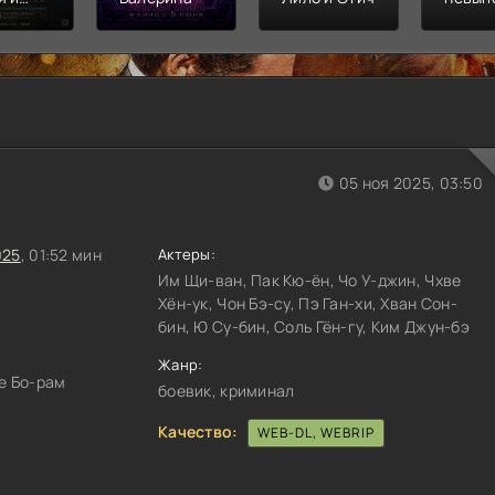
л
Финал
распл
05 ноя 2025, 03:50
025
, 01:52 мин
Актеры:
Им Щи-ван, Пак Кю-ён, Чо У-джин, Чхве
Хён-ук, Чон Бэ-су, Пэ Ган-хи, Хван Сон-
бин, Ю Су-бин, Соль Гён-гу, Ким Джун-бэ
Жанр:
е Бо-рам
боевик, криминал
Качество:
WEB-DL, WEBRIP