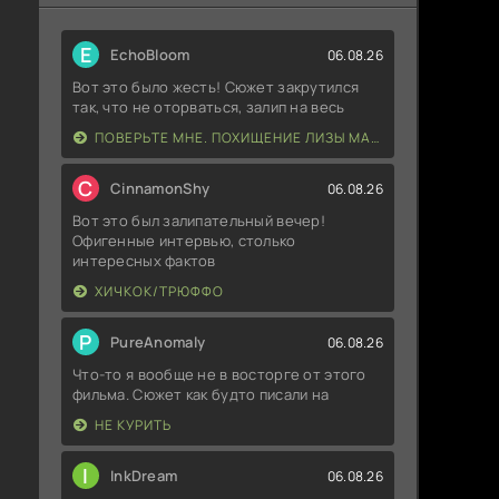
E
EchoBloom
06.08.26
Вот это было жесть! Сюжет закрутился
так, что не оторваться, залип на весь
ПОВЕРЬТЕ МНЕ. ПОХИЩЕНИЕ ЛИЗЫ МАКВЕЙ
C
CinnamonShy
06.08.26
Вот это был залипательный вечер!
Офигенные интервью, столько
интересных фактов
ХИЧКОК/ТРЮФФО
P
PureAnomaly
06.08.26
Что-то я вообще не в восторге от этого
фильма. Сюжет как будто писали на
НЕ КУРИТЬ
I
InkDream
06.08.26