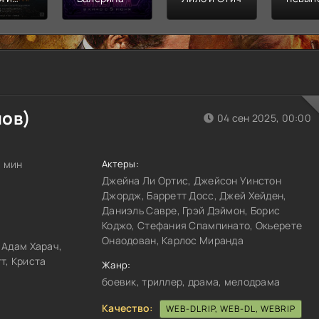
л
Финал
распл
нов)
04 сен 2025, 00:00
0 мин
Актеры:
Джейна Ли Ортис, Джейсон Уинстон
Джордж, Барретт Досс, Джей Хейден,
Даниэль Савре, Грэй Дэймон, Борис
Коджо, Стефания Спампинато, Окьерете
Онаодован, Карлос Миранда
 Адам Харач,
т, Криста
Жанр:
боевик, триллер, драма, мелодрама
Качество:
WEB-DLRIP, WEB-DL, WEBRIP