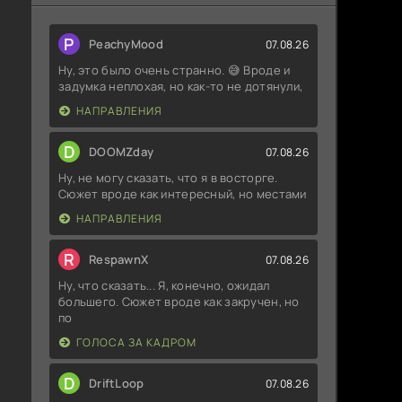
P
PeachyMood
07.08.26
Ну, это было очень странно. 😅 Вроде и
задумка неплохая, но как-то не дотянули,
НАПРАВЛЕНИЯ
D
DOOMZday
07.08.26
Ну, не могу сказать, что я в восторге.
Сюжет вроде как интересный, но местами
НАПРАВЛЕНИЯ
R
RespawnX
07.08.26
Ну, что сказать... Я, конечно, ожидал
большего. Сюжет вроде как закручен, но
по
ГОЛОСА ЗА КАДРОМ
D
DriftLoop
07.08.26