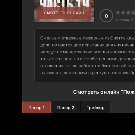
СМОТРЕТЬ ОНЛАЙН
0
0
Голосов:
Смелые и отважные пожарные из Сиэтла кажд
долг, но настоящие испытания для них начи
их ждут не менее жаркие эмоции и драматич
только с огнем, но и с собственными демона
отношения, когда работа требует полной са
разрушить даже самую крепкую пожарную б
Смотреть онлайн "Пожа
Плеер 1
Плеер 2
Трейлер