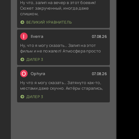
Ну что, залип на вечер в этот боевик!
Сюжет закрученный, иногда даже
слишком,
ВЕЛИКИЙ УРАВНИТЕЛЬ
I
Ilverra
07.08.26
Ну, что я могу сказать… Залип на этот
фильм и не пожалел! Атмосфера просто
ДИЛЕР 3
O
Ophyra
07.08.26
Ну что я могу сказать… Затянуто как-то,
местами даже скучно. Актёры старались,
ДИЛЕР 3