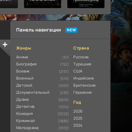
ьная
ата
Панель навигации
Жанры
Страна
Аниме
Русские
(57)
Биография
Турецкие
(752)
Боевик
США
(2151)
Военный
Индийские
(515)
Детский
Британские
(1007)
Документальный
Германия
(293)
Драма
(5615)
Год
Детектив
(1014)
2026
Комедия
(3223)
2025
Криминал
(1885)
2024
Мелодрама
(1972)