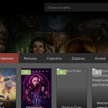
Новинки
Фильмы
Сериалы
Дорамы
Аниме
10
10
0
р:
Мисси
я и
Балерина
Лило и Стич
невып