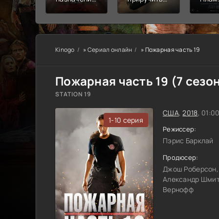
Узы крови
дракона
пепе
Kinogo
»
Сериал онлайн
» Пожарная часть 19
Пожарная часть 19 (7 сезо
STATION 19
США
,
2018
, 01:0
1-10 серия
Режиссер:
Пэрис Барклай
Продюсер:
Джош Роберсон,
Александр Шмит
Вернофф