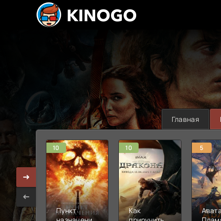
Главная
10
10
5
Пункт
Как
Авата
назначения:
приручить
Плам