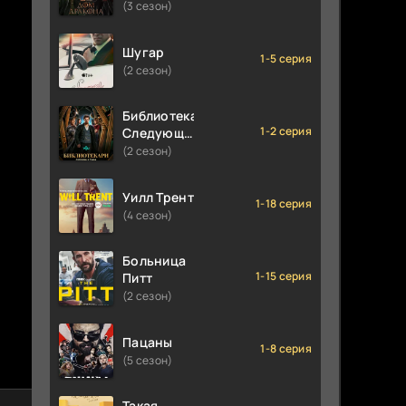
(3 сезон)
Шугар
1-5 серия
(2 сезон)
Библиотекари:
1-2 серия
Следующая
глава
(2 сезон)
Уилл Трент
1-18 серия
(4 сезон)
Больница
1-15 серия
Питт
(2 сезон)
Пацаны
1-8 серия
(5 сезон)
Такая