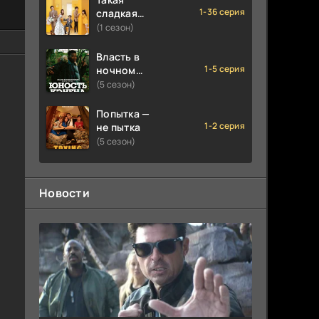
1-36 серия
сладкая
любовь
(1 сезон)
Власть в
1-5 серия
ночном
городе.
(5 сезон)
Книга
третья:
Попытка —
Юность
1-2 серия
не пытка
Кэнена
(5 сезон)
Новости