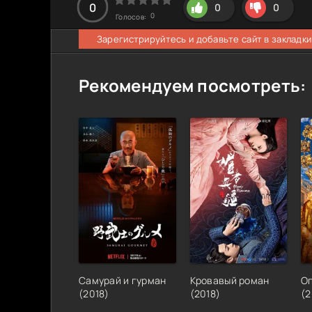
0
0
0
0
Голосов:
Зарегистрируйтесь и добавьте сайт в закладки
Рекомендуем посмотреть:
Самурай и гурман
Кровавый роман
О
(
2018
)
(
2018
)
(
2