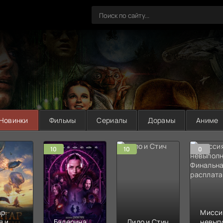
Новинки
Фильмы
Сериалы
Дорамы
Аниме
10
10
0
р:
Мисси
я и
Балерина
Лило и Стич
невып