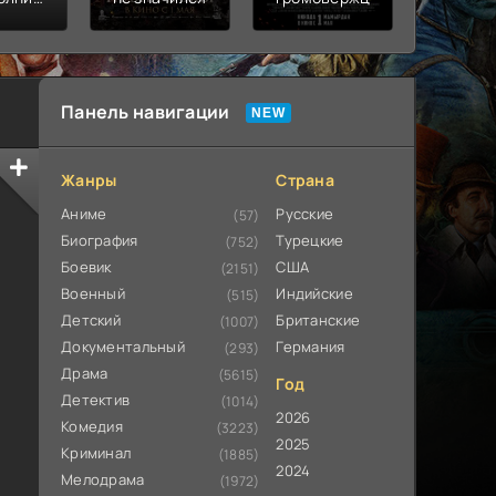
ьная
ата
Панель навигации
Жанры
Страна
Аниме
Русские
(57)
Биография
Турецкие
(752)
Боевик
США
(2151)
Военный
Индийские
(515)
Детский
Британские
(1007)
Документальный
Германия
(293)
Драма
(5615)
Год
Детектив
(1014)
2026
Комедия
(3223)
2025
Криминал
(1885)
2024
Мелодрама
(1972)