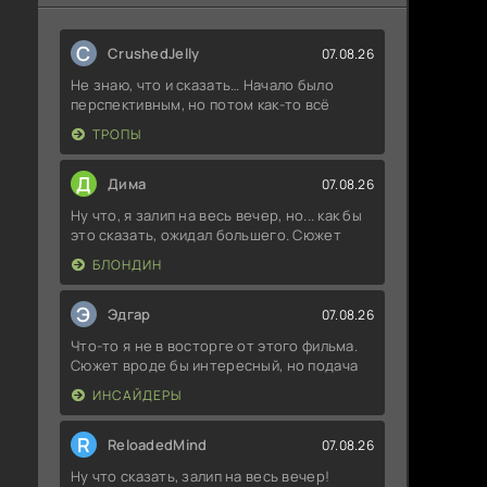
C
CrushedJelly
07.08.26
Не знаю, что и сказать… Начало было
перспективным, но потом как-то всё
ТРОПЫ
Д
Дима
07.08.26
Ну что, я залип на весь вечер, но... как бы
это сказать, ожидал большего. Сюжет
БЛОНДИН
Э
Эдгар
07.08.26
Что-то я не в восторге от этого фильма.
Сюжет вроде бы интересный, но подача
ИНСАЙДЕРЫ
R
ReloadedMind
07.08.26
Ну что сказать, залип на весь вечер!