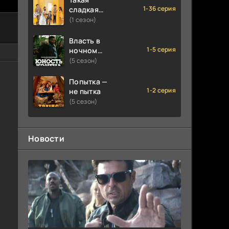
1-36 серия
сладкая
любовь
(1 сезон)
Власть в
1-5 серия
ночном
городе.
(5 сезон)
Книга
третья:
Попытка —
Юность
1-2 серия
не пытка
Кэнена
(5 сезон)
Новости