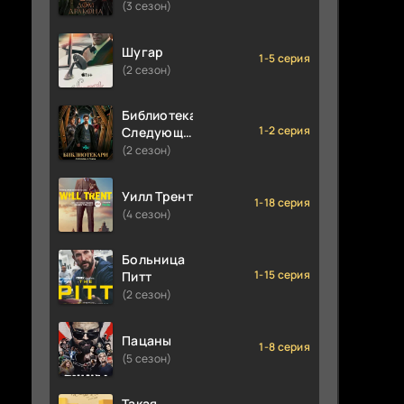
(3 сезон)
Шугар
1-5 серия
(2 сезон)
Библиотекари:
1-2 серия
Следующая
глава
(2 сезон)
Уилл Трент
1-18 серия
(4 сезон)
Больница
1-15 серия
Питт
(2 сезон)
Пацаны
1-8 серия
(5 сезон)
Такая