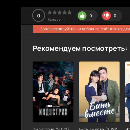
0
0
0
0
Голосов:
Зарегистрируйтесь и добавьте сайт в закладки
Рекомендуем посмотреть:
Индустрия
(
2020
)
Быть вместе
(
2021
)
Чт