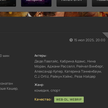
л
Финал
распл
15 июл 2025, 20:00
30 мин
Актеры:
Деде Лавлэйс, Кабрина Адамс, Нина
Моран, Аджани Расселл, Рейчел Винберг,
Александр Купер, Катерина Тэнненбаум,
C.J. Ortiz, Райкун Хэйнс, Реза Нэйдер
жонатан
Жанр:
оше Кашер,
комедия, спорт
Качество:
WEB-DL, WEBRIP