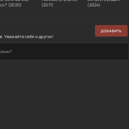
осс?
(
2020
)
(
2017
)
(
2024
)
ДОБАВИТЬ
. Уважайте себя и других!
ервым?