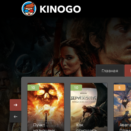
Главная
10
10
5
Пункт
Как
Авата
назначения:
приручить
Плам