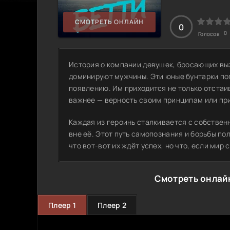
СМОТРЕТЬ ОНЛАЙН
0
0
Голосов:
История о компании девушек, бросающих выз
доминируют мужчины. Эти юные бунтарки пог
появлению. Им приходится не только отстаив
важнее — верность своим принципам или при
Каждая из героинь сталкивается с собствен
вне её. Этот путь самопознания и борьбы п
что вот-вот их ждёт успех, но что, если ми
Смотреть онлайн
Плеер 1
Плеер 2