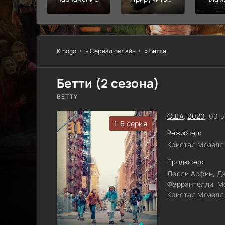
Узы крови
дракона
пепе
Kinogo
»
Сериал онлайн
» Бетти
Бетти (2 сезона)
BETTY
США
,
2020
, 00:
1-6 серия
Режиссер:
Кристал Мозелл
Продюсер:
Лесли Арфин, Д
Феррантелли, М
Кристал Мозелл