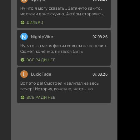
Ну что я могу сказать… Затянуто как-то,
местами даже скучно. Актёры старались,
ДИЛЕР 3
N
NightyVibe
07.08.26
Ну, что-то меня фильм совсем не зацепил.
Сюжет, конечно, пытался быть
ВСЕ РАДИ НЕЕ
L
LucidFade
07.08.26
Вот это да! Смотрел и залипал на весь
вечер! История, конечно, жесть, но
ВСЕ РАДИ НЕЕ