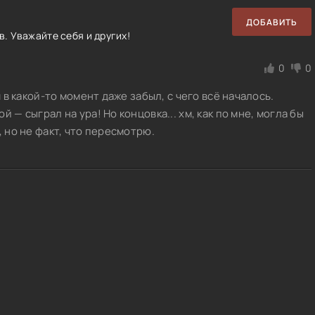
ДОБАВИТЬ
. Уважайте себя и других!
0
0
я в какой-то момент даже забыл, с чего всё началось.
 — сыграл на ура! Но концовка... хм, как по мне, могла бы
, но не факт, что пересмотрю.