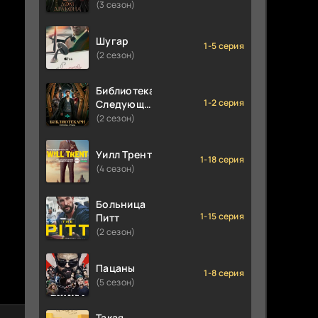
(3 сезон)
Шугар
1-5 серия
(2 сезон)
Библиотекари:
1-2 серия
Следующая
глава
(2 сезон)
Уилл Трент
1-18 серия
(4 сезон)
Больница
1-15 серия
Питт
(2 сезон)
Пацаны
1-8 серия
(5 сезон)
Такая