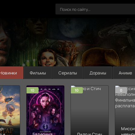
Новинки
Фильмы
Сериалы
Дорамы
Аниме
10
10
0
р:
Мисси
я и
Балерина
Лило и Стич
невып