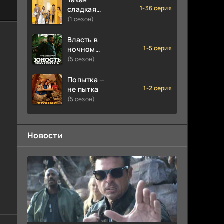
1-36 серия
сладкая
любовь
(1 сезон)
Власть в
1-5 серия
ночном
городе.
(5 сезон)
Книга
третья:
Попытка —
Юность
1-2 серия
не пытка
Кэнена
(5 сезон)
Новости