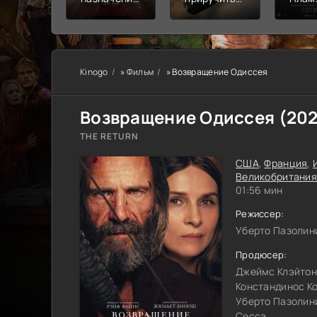
Узы крови
дракона
пепе
Kinogo
»
Фильм
» Возвращение Одиссея
Возвращение Одиссея (
20
THE RETURN
США
,
Франция
,
Великобритания
01:56 мин
Режиссер:
Уберто Пазолин
Продюсер:
Джеймс Клэйтон
Констандинос К
Уберто Пазолин
Сесса