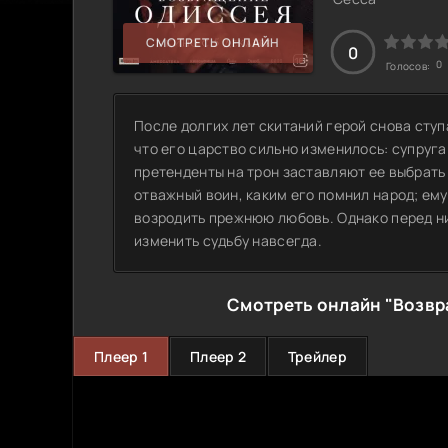
СМОТРЕТЬ ОНЛАЙН
0
0
Голосов:
После долгих лет скитаний герой снова ступ
что его царство сильно изменилось: супруга
претенденты на трон заставляют ее выбрать
отважный воин, каким его помнил народ; ем
возродить прежнюю любовь. Однако перед н
изменить судьбу навсегда.
Смотреть онлайн "Возвр
Плеер 1
Плеер 2
Трейлер