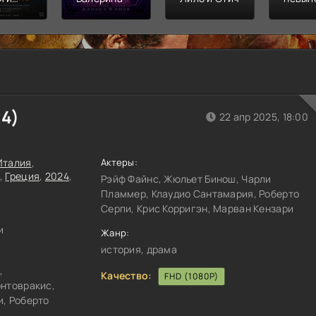
л
Финал
распл
24
)
22 апр 2025, 18:00
Италия
,
Актеры:
,
Греция
,
2024
,
Рэйф Файнс, Жюльет Бинош, Чарли
Пламмер, Клаудио Сантамария, Роберто
Серпи, Крис Корригэн, Марван Кензари
и
Жанр:
история, драма
,
Качество:
FHD (1080P)
онтовракис,
и, Роберто