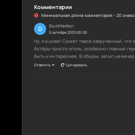
Комментарии
Минимальная длина комментария - 20 знаков
DustHarbor
D
5 октября 2025 00:00
Ну, я в шоке! Сюжет такой закрученный, что 
Актёры просто огонь, особенно главный герой
быть и интереснее. В общем, залип на вечер
Ответить
Цитировать