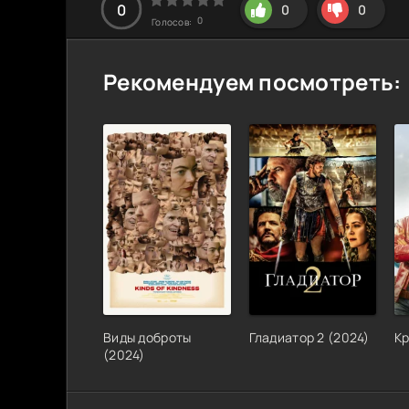
0
0
0
0
Голосов:
Рекомендуем посмотреть:
Виды доброты
Гладиатор 2
(
2024
)
К
(
2024
)