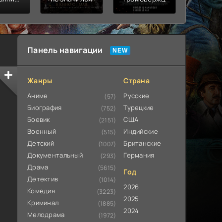
ьная
ата
Панель навигации
Жанры
Страна
Аниме
Русские
(57)
Биография
Турецкие
(752)
Боевик
США
(2151)
Военный
Индийские
(515)
Детский
Британские
(1007)
Документальный
Германия
(293)
Драма
(5615)
Год
Детектив
(1014)
2026
Комедия
(3223)
2025
Криминал
(1885)
2024
Мелодрама
(1972)