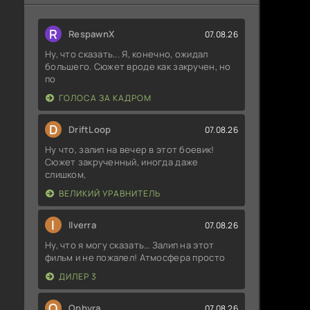
R
RespawnX
07.08.26
Ну, что сказать... Я, конечно, ожидал
большего. Сюжет вроде как закручен, но
по
ГОЛОСА ЗА КАДРОМ
D
DriftLoop
07.08.26
Ну что, залип на вечер в этот боевик!
Сюжет закрученный, иногда даже
слишком,
ВЕЛИКИЙ УРАВНИТЕЛЬ
I
Ilverra
07.08.26
Ну, что я могу сказать… Залип на этот
фильм и не пожалел! Атмосфера просто
ДИЛЕР 3
O
Ophyra
07.08.26