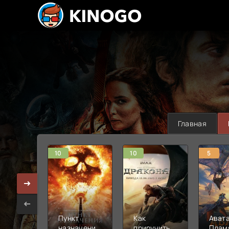
Главная
10
10
5
Пункт
Как
Авата
назначения:
приручить
Плам