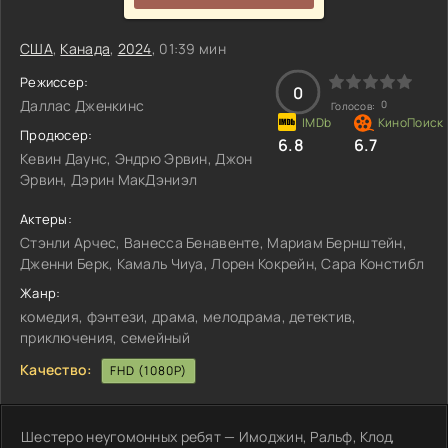
США
,
Канада
,
2024
, 01:39 мин
Режиссер:
0
Даллас Дженкинс
0
Голосов:
Продюсер:
6.8
6.7
Кевин Даунс, Эндрю Эрвин, Джон
Эрвин, Дэрин МакДэниэл
Актеры:
Стэнли Арчес, Ванесса Бенавенте, Мариам Бернштейн,
Дженни Берк, Камаль Чиуа, Лорен Кокрейн, Сара Констибл
Жанр:
комедия, фэнтези, драма, мелодрама, детектив,
приключения, семейный
Качество:
FHD (1080P)
Шестеро неугомонных ребят — Имоджин, Ральф, Клод,