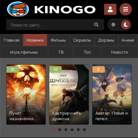
Главная
Новинки
Фильмы
Сериалы
Дорамы
Аниме
Мультфильмы
ТВ
Топ
Новости
10
10
5
Пункт
Как приручить
Аватар: Пламя и
назначения:
дракона
пепел
Узы крови