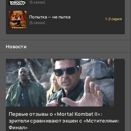
Кэнена
(5 сезон)
Попытка — не пытка
1-2 серия
(5 сезон)
Новости
Первые отзывы о «Mortal Kombat II»:
зрители сравнивают экшен с «Мстителями:
Финал»