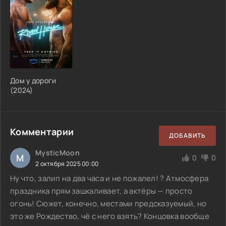
Дом у дороги
(
2024
)
Комментарии
ДОБАВИТЬ
MysticMoon
M
0
0
2 октября 2025 00:00
Ну что, залип на два часа и не пожалел! ? Атмосфера
праздника прям зашкаливает, а актёры — просто
огонь! Сюжет, конечно, местами предсказуемый, но
это же Рождество, чё с него взять? Концовка вообще