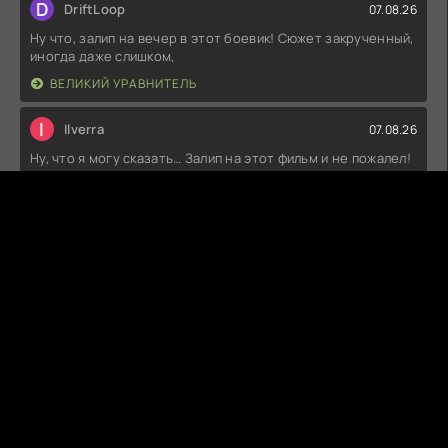
D
DriftLoop
07.08.26
Ну что, залип на вечер в этот боевик! Сюжет закрученный,
иногда даже слишком,
ВЕЛИКИЙ УРАВНИТЕЛЬ
I
Ilverra
07.08.26
Ну, что я могу сказать… Залип на этот фильм и не пожалел!
Атмосфера просто
ДИЛЕР 3