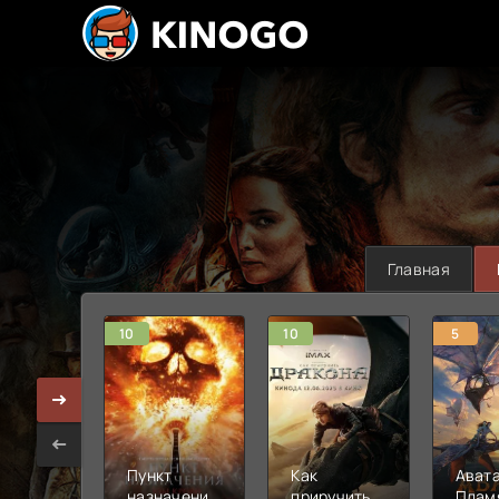
Главная
10
10
5
Пункт
Как
Авата
назначения:
приручить
Плам