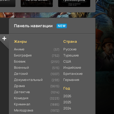
ьная
ата
Панель навигации
Жанры
Страна
Аниме
Русские
(57)
Биография
Турецкие
(752)
Боевик
США
(2151)
Военный
Индийские
(515)
Детский
Британские
(1007)
Документальный
Германия
(293)
Драма
(5615)
Год
Детектив
(1014)
2026
Комедия
(3223)
2025
Криминал
(1885)
2024
Мелодрама
(1972)