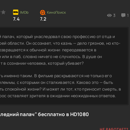
3
1
7.4
7.2
 палач, который унаследовал свою профессию от отца и
й области. Он осознает, что казнь — дело грязное, но кто-
возвращается к обычной жизни: переодевается в
или в паб, словно ничего не случилось. В душе он
т в сознании человека, который убивает?
ть именно таким. В фильме раскрываются не только его
илеммы, с которыми он сталкивается. Каково это — быть
 спокойной жизни? И может ли тот, кто приносит смерть, в
рос оставляет зрителя в ожидании неожиданных ответов.
ледний палач" бесплатно в HD1080
НЕ РАБОТАЕТ?