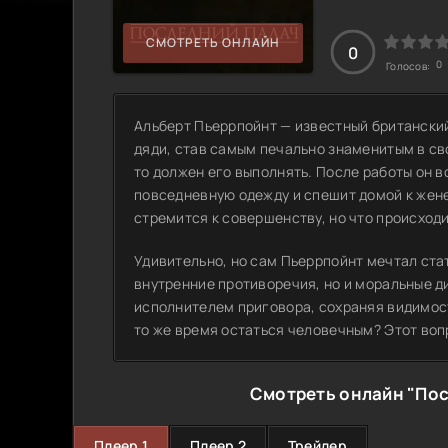
СМОТРЕТЬ ОНЛАЙН
0
0
Голосов:
Альберт Пьеррпойнт — известный британский
дяди, став самым печально знаменитым в свое
то должен его выполнять. После работы он 
повседневную одежду и спешит домой к жене 
стремится к совершенству, но что происходи
Удивительно, но сам Пьеррпойнт мечтал ста
внутренние противоречия, но и моральные д
исполнителем приговора, сохраняя видимость
то же время остаться человечным? Этот воп
Смотреть онлайн "Пос
Плеер 1
Плеер 2
Трейлер