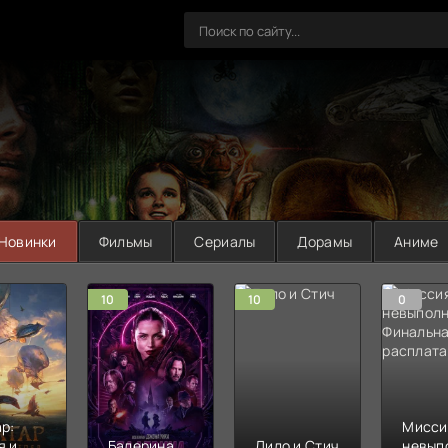
Новинки
Фильмы
Сериалы
Дорамы
Аниме
10
10
0
р:
Мисси
я и
Балерина
Лило и Стич
невып