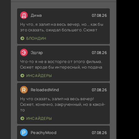
Д
Дима
07.08.26
Ну что, я залип на весь вечер, но... как бы
это сказать, ожидал большего. Сюжет
БЛОНДИН
Э
Эдгар
07.08.26
Что-то я не в восторге от этого фильма.
Сюжет вроде бы интересный, но подача
ИНСАЙДЕРЫ
R
ReloadedMind
07.08.26
Ну что сказать, залип на весь вечер!
Сюжет, конечно, закрученный, но в какой-
то
ИНСАЙДЕРЫ
P
PeachyMood
07.08.26