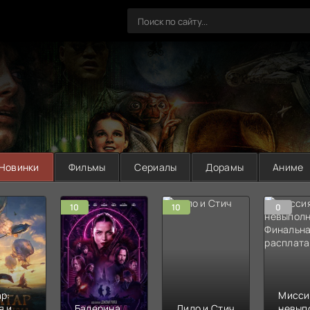
Новинки
Фильмы
Сериалы
Дорамы
Аниме
10
10
0
р:
Мисси
я и
Балерина
Лило и Стич
невып