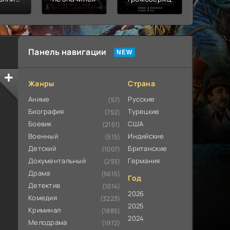
ьная
ата
Панель навигации
Жанры
Страна
Аниме
Русские
(57)
Биография
Турецкие
(752)
Боевик
США
(2151)
Военный
Индийские
(515)
Детский
Британские
(1007)
Документальный
Германия
(293)
Драма
(5615)
Год
Детектив
(1014)
2026
Комедия
(3223)
2025
Криминал
(1885)
2024
Мелодрама
(1972)