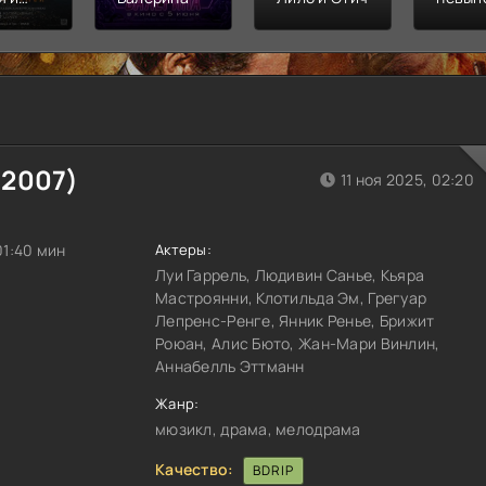
л
Финал
распл
(
2007
)
11 ноя 2025, 02:20
 01:40 мин
Актеры:
Луи Гаррель, Людивин Санье, Кьяра
Мастроянни, Клотильда Эм, Грегуар
Лепренс-Ренге, Янник Ренье, Брижит
Роюан, Алис Бюто, Жан-Мари Винлин,
Аннабелль Эттманн
Жанр:
мюзикл, драма, мелодрама
Качество:
BDRIP