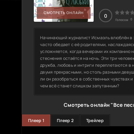
СМОТРЕТЬ ОНЛАЙН
0
0
Голосов:
Начинающий журналист Исмаэль влюблён в ж
часто обедает с её родителями, наслаждаяс
усложняется, когда вечерами их компанию н
стеснения остаётся на ночь. Эти три челов
дружба, любовь и интриги переплетаются в
двумя прекрасными, но столь разными девуш
ли он разобраться в собственных чувствах и
чем всё станет слишком запутанным?
Смотреть онлайн "Все пес
Плеер 1
Плеер 2
Трейлер