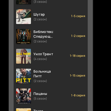
(3 сезон)
Шугар
1-5 серия
(2 сезон)
Библиотекари:
1-2 серия
Следующая
глава
(2 сезон)
Уилл Трент
1-18 серия
(4 сезон)
Больница
1-15 серия
Питт
(2 сезон)
Пацаны
1-8 серия
(5 сезон)
Такая