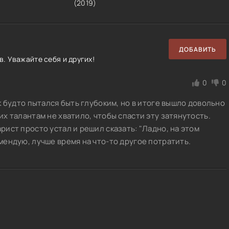
(
2019
)
ДОБАВИТЬ
. Уважайте себя и других!
0
0
ак будто пытался быть глубоким, но в итоге вышло довольно
их талантам не хватило, чтобы спасти эту затянутость.
арист просто устал и решил сказать: "Ладно, на этом
омендую, лучше время на что-то другое потратить.