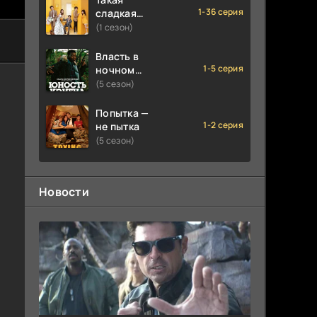
1-36 серия
сладкая
любовь
(1 сезон)
Власть в
1-5 серия
ночном
городе.
(5 сезон)
Книга
третья:
Попытка —
Юность
1-2 серия
не пытка
Кэнена
(5 сезон)
Новости