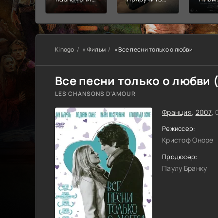
Узы крови
дракона
пепе
Kinogo
»
Фильм
» Все песни только о любви
Все песни только о любви 
LES CHANSONS D'AMOUR
Франция
,
2007
,
Режиссер:
Кристоф Оноре
Продюсер:
Паулу Бранку