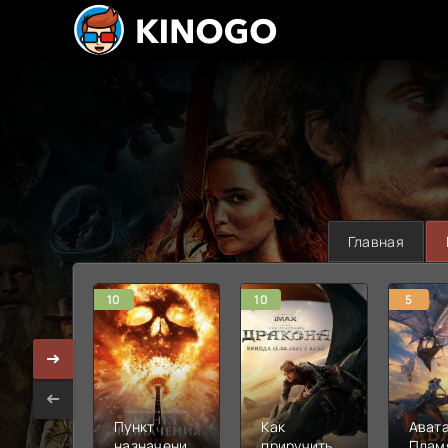
Главная
10
10
5
Пункт
Как
Авата
назначения:
приручить
Плам