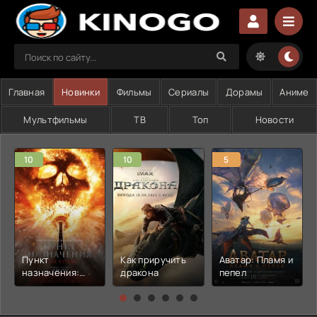
Главная
Новинки
Фильмы
Сериалы
Дорамы
Аниме
Мультфильмы
ТВ
Топ
Новости
10
10
5
Пункт
Как приручить
Аватар: Пламя и
назначения:
дракона
пепел
Узы крови