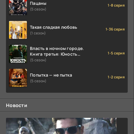
Пацаны
1-8 серия
(5 сезон)
Такая сладкая любовь
1-36 серия
(1 сезон)
Власть в ночном городе.
1-5 серия
Книга третья: Юность
Кэнена
(5 сезон)
Попытка — не пытка
1-2 серия
(5 сезон)
Новости