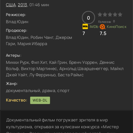
США
,
2013
, 01:46 мин
Режиссер:
0
Влад Юдин
0
Голосов:
Продюсер:
7
7.5
Влад Юдин, Робин Чанг, Джером
Гари, Мария Ибарра
Актеры:
Микки Рурк, Фил Хит, Кай Грин, Бренч Уоррен, Деннис
Вольф, Виктор Мартинес, Арнольд Шварценеггер, Майкл
Джей Уайт, Лу Ферриньо, Баста Раймс
Жанр:
документальный, драма, спорт
Качество:
WEB-DL
Документальный фильм погружает зрителя в мир
культуризма, открывая за кулисами конкурса «Мистер