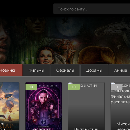
Новинки
Фильмы
Сериалы
Дорамы
Аниме
10
10
0
р:
Мисси
я и
Балерина
Лило и Стич
невып