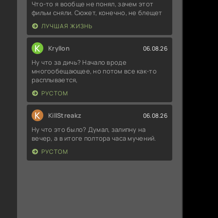
Что-то я вообще не понял, зачем этот
фильм сняли. Сюжет, конечно, не блещет
ЛУЧШАЯ ЖИЗНЬ
K
Kryllon
06.08.26
Ну что за дичь? Начало вроде
многообещающее, но потом все как-то
расплывается,
РУСТОМ
K
KillStreakz
06.08.26
Ну что это было? Думал, залипну на
вечер, а в итоге полтора часа мучений.
РУСТОМ