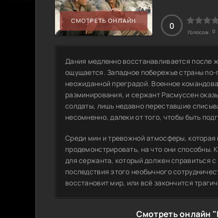
СМОТРЕТЬ ОНЛАЙН
0
0
Голосов:
Дания медленно восстанавливается после же
ощущается. Западное побережье страны по-
неожиданной преградой. Военное командова
разминирования, и сержант Расмуссен оказ
солдаты, лишь недавно переставшие списыва
несомненно, далеки от того, чтобы быть под
Среди мин и тревожной атмосферы, которая 
продемонстрировать, на что они способны. К
для сержанта, который должен справиться с 
последствия этого необычного сотрудничеств
восстановит мир, или всё закончится траги
Смотреть онлайн "