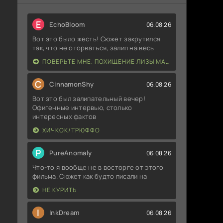
E
EchoBloom
06.08.26
Вот это было жесть! Сюжет закрутился
так, что не оторваться, залип на весь
ПОВЕРЬТЕ МНЕ. ПОХИЩЕНИЕ ЛИЗЫ МАКВЕЙ
C
CinnamonShy
06.08.26
Вот это был залипательный вечер!
Офигенные интервью, столько
интересных фактов
ХИЧКОК/ТРЮФФО
P
PureAnomaly
06.08.26
Что-то я вообще не в восторге от этого
фильма. Сюжет как будто писали на
НЕ КУРИТЬ
I
InkDream
06.08.26