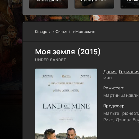
Узы крови
дракона
пепе
Kinogo
»
Фильм
» Моя земля
Моя земля (
2015
)
UNDER SANDET
Дания
,
Германи
мин
Режиссер:
Мартин Зандвли
Продюсер:
Мальте Грюнерт
Рикс, Дэниэл Ба