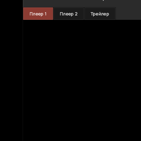
Плеер 1
Плеер 2
Трейлер