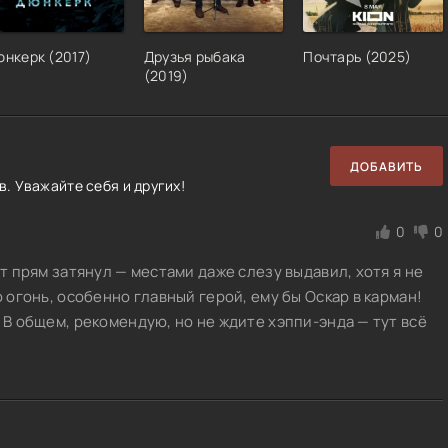
юнкерк
(
2017
)
Друзья рыбака
Почтарь
(
2025
)
(
2019
)
ДОБАВИТЬ
. Уважайте себя и других!
0
0
ет прям затянул — местами даже слезу выдавил, хотя я не
о огонь, особенно главный герой, ему бы Оскар в карман!
 В общем, рекомендую, но не ждите хэппи-энда — тут всё