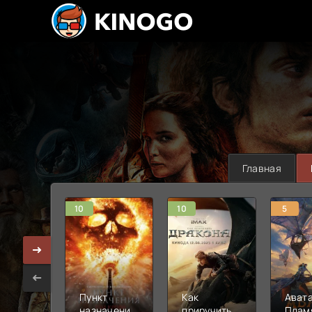
Главная
10
10
5
Пункт
Как
Авата
назначения:
приручить
Плам