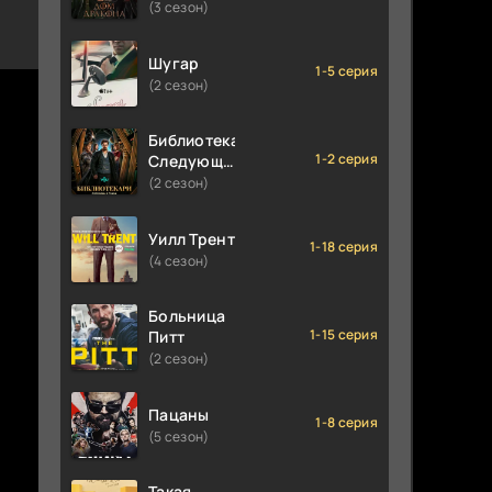
(3 сезон)
Шугар
1-5 серия
(2 сезон)
Библиотекари:
1-2 серия
Следующая
глава
(2 сезон)
Уилл Трент
1-18 серия
(4 сезон)
Больница
1-15 серия
Питт
(2 сезон)
Пацаны
1-8 серия
(5 сезон)
Такая