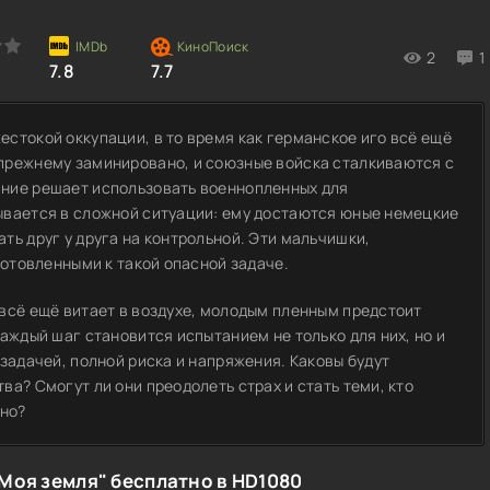
2
1
7.8
7.7
стокой оккупации, в то время как германское иго всё ещё
прежнему заминировано, и союзные войска сталкиваются с
ние решает использовать военнопленных для
ывается в сложной ситуации: ему достаются юные немецкие
ть друг у друга на контрольной. Эти мальчишки,
готовленными к такой опасной задаче.
всё ещё витает в воздухе, молодым пленным предстоит
аждый шаг становится испытанием не только для них, но и
задачей, полной риска и напряжения. Каковы будут
а? Смогут ли они преодолеть страх и стать теми, кто
чно?
Моя земля" бесплатно в HD1080