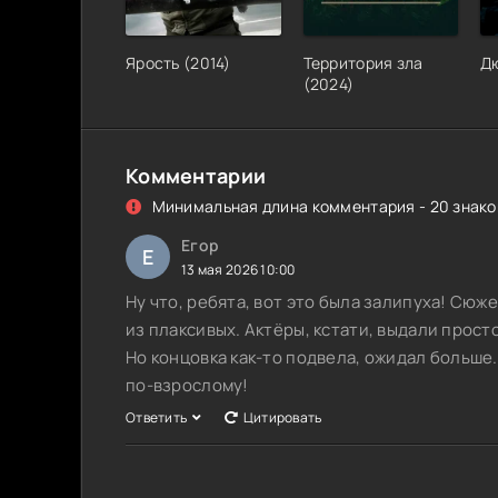
Ярость
(
2014
)
Территория зла
Д
(
2024
)
Комментарии
Минимальная длина комментария - 20 знаков
Егор
Е
13 мая 2026 10:00
Ну что, ребята, вот это была залипуха! Сюж
из плаксивых. Актёры, кстати, выдали прост
Но концовка как-то подвела, ожидал больше.
по-взрослому!
Ответить
Цитировать