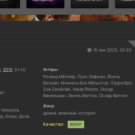
л
Финал
распл
16 ноя 2025, 00:30
я
,
2015
, 01:40
Актеры:
Роланд Мёллер, Луис Хофман, Йоэль
Басман, Миккель Боэ Фёльсгор, Лаура Бро,
Zoe Zandvliet, Mads Riisom, Оскар
ет
Бёкельман, Эмиль Белтон, Оскар Белтон
Жанр:
, Микаэль
драма, военный, история
ур, Клаус Доле
Качество:
BDRIP