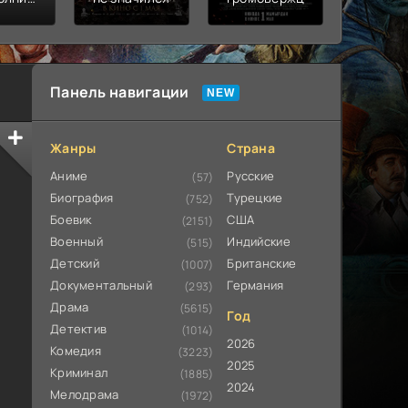
ьная
ата
Панель навигации
Жанры
Страна
Аниме
Русские
(57)
Биография
Турецкие
(752)
Боевик
США
(2151)
Военный
Индийские
(515)
Детский
Британские
(1007)
Документальный
Германия
(293)
Драма
(5615)
Год
Детектив
(1014)
2026
Комедия
(3223)
2025
Криминал
(1885)
2024
Мелодрама
(1972)