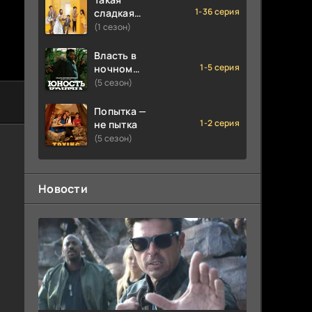
1-36 серия
сладкая
любовь
(1 сезон)
Власть в
1-5 серия
ночном
городе.
(5 сезон)
Книга
третья:
Попытка —
Юность
1-2 серия
не пытка
Кэнена
(5 сезон)
Новости