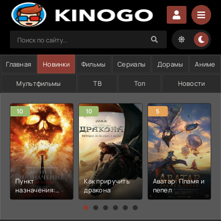
Главная
Новинки
Фильмы
Сериалы
Дорамы
Аниме
Мультфильмы
ТВ
Топ
Новости
10
10
5
Пункт
Как приручить
Аватар: Пламя и
назначения:
дракона
пепел
Узы крови