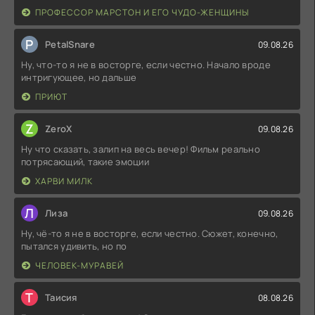
ПРОФЕССОР МАРСТОН И ЕГО ЧУДО-ЖЕНЩИНЫ
P
PetalSnare
09.08.26
Ну, что-то я не в восторге, если честно. Начало вроде
интригующее, но дальше
ПРИЮТ
Z
ZeroX
09.08.26
Ну что сказать, залип на весь вечер! Фильм реально
потрясающий, такие эмоции
ХАРВИ МИЛК
Л
Лиза
09.08.26
Ну, чё-то я не в восторге, если честно. Сюжет, конечно,
пытался удивить, но по
ЧЕЛОВЕК-МУРАВЕЙ
Т
Таисия
08.08.26