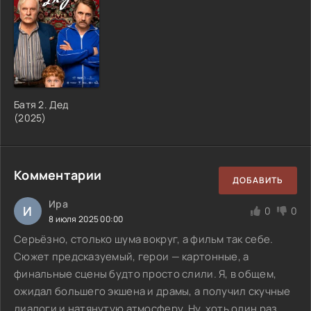
Батя 2. Дед
(
2025
)
Комментарии
ДОБАВИТЬ
Ира
И
0
0
8 июля 2025 00:00
Серьёзно, столько шума вокруг, а фильм так себе.
Сюжет предсказуемый, герои — картонные, а
финальные сцены будто просто слили. Я, в общем,
ожидал большего экшена и драмы, а получил скучные
диалоги и натянутую атмосферу. Ну, хоть один раз