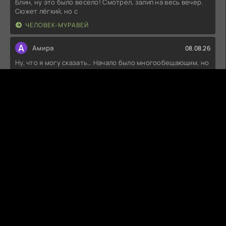
Блин, ну это было весело! Смотрел, залип на весь вечер.
Сюжет лёгкий, но с
ЧЕЛОВЕК-МУРАВЕЙ
А
Амира
08.08.26
Ну, что я могу сказать… Начало было многообещающим, но
потом как-то всё
МЕГРЭ: НОЧЬ НА ПЕРЕКРЁСТКЕ