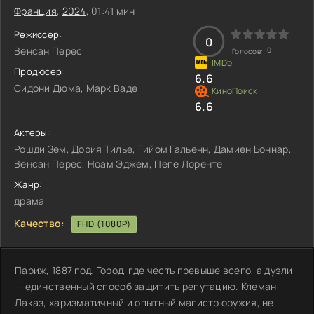
Франция
,
2024
, 01:41 мин
Режиссер:
0
Венсан Перес
0
Голосов:
Продюсер:
6.6
Сидони Дюма, Марк Ваде
6.6
Актеры:
Рошди Зем, Дория Тилье, Гийом Гальенн, Дамиен Боннар,
Венсан Перес, Ноам Эджем, Пепе Лоренте
Жанр:
драма
Качество:
FHD (1080P)
Париж, 1887 год. Город, где честь превыше всего, а дуэли
— единственный способ защитить репутацию. Клеман
Лаказ, харизматичный и опытный магистр оружия, не