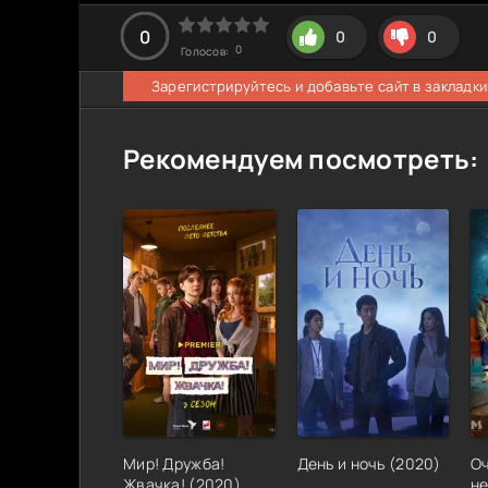
0
0
0
0
Голосов:
Зарегистрируйтесь и добавьте сайт в закладки
Рекомендуем посмотреть:
Мир! Дружба!
День и ночь
(
2020
)
О
Жвачка!
(
2020
)
н