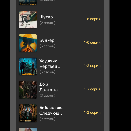
Шугар
1-8 серия
(2 сезон)
Бункер
1-6 серия
(3 сезон)
Ходячие
1-2 серия
мертвецы:
Мертвый
(3 сезон)
город
Дом
1-7 серия
Дракона
(3 сезон)
Библиотекари:
1-2 серия
Следующая
глава
(2 сезон)