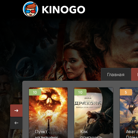
Главная
10
10
5
Пункт
Как
Авата
назначения:
приручить
Плам