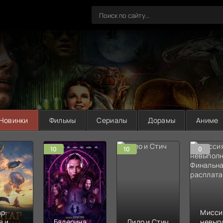
Новинки
Фильмы
Сериалы
Дорамы
Аниме
10
10
0
р:
Мисси
я и
Балерина
Лило и Стич
невып