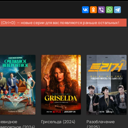
 (Ctrl+D) — новые серии для вас появляются раньше остальных!
чевидное
Грисельда
(
2024
)
Разоблачение
евероятное
(
2024
)
(
2025
)