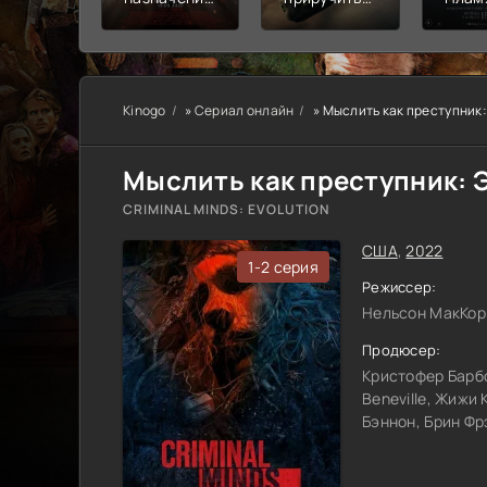
Узы крови
дракона
пепе
Kinogo
»
Сериал онлайн
» Мыслить как преступник
Мыслить как преступник: 
CRIMINAL MINDS: EVOLUTION
США
,
2022
1-2 серия
Режиссер:
Нельсон МакКо
Продюсер:
Кристофер Барбо
Beneville, Жижи 
Бэннон, Брин Фр