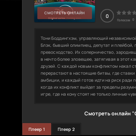
СМОТРЕТЬ ОНЛАЙН
0
0
Голосов:
Тони Боддингхэм, управляющий независимой
Блэк, бывший олимпиец, депутат и плейбой,
превосходство. Их соперничество, зародивш
в нечто более зловещее, затягивая в этот ка
друзей. С каждой новым конфликтом накал с
перерастают в настоящие битвы, где ставки 
амбиции, и каждый готов идти на риск ради п
когда их конфликт выйдет за пределы разумн
игре, где на кону стоят не только личные чув
Смотреть онлайн "
Плеер 1
Плеер 2