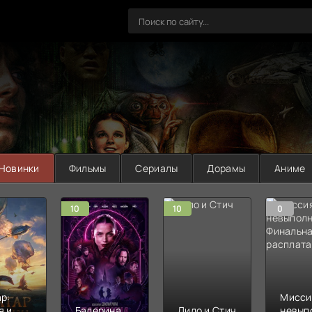
Новинки
Фильмы
Сериалы
Дорамы
Аниме
10
10
0
р:
Мисси
я и
Балерина
Лило и Стич
невып