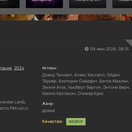
л
Финал
распл
09 июн 2026, 08:15
тания
,
2024
Актеры:
Дэвид Теннант, Алекс Хэсселл, Эйдан
Тёрнер, Виктория Смёрфит, Белла Маклин,
Эмили Атак, Хьюберт Бертон, Энтони Бирн,
Майло Каллахэн, Оливер Крис
exander Lamb,
Жанр:
arco Petrucco
драма
Качество:
WEBRIP