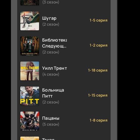
(3 сезон)
Шугар
1-5 серия
(2 сезон)
Библиотекари:
1-2 серия
Следующая
глава
(2 сезон)
Уилл Трент
1-18 серия
(4 сезон)
Больница
1-15 серия
Питт
(2 сезон)
Пацаны
1-8 серия
(5 сезон)
Такая