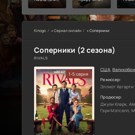
Узы крови
дракона
пепе
Kinogo
»
Сериал онлайн
» Соперники
Соперники (2 сезона)
RIVALS
США
,
Великобри
1-5 серия
Режиссер:
Эллиот Хегарти
Продюсер:
Джули Кларк, Al
Гэри Мэтселл, M