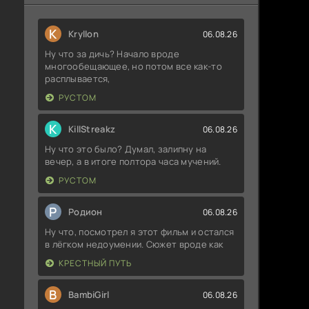
K
Kryllon
06.08.26
Ну что за дичь? Начало вроде
многообещающее, но потом все как-то
расплывается,
РУСТОМ
K
KillStreakz
06.08.26
Ну что это было? Думал, залипну на
вечер, а в итоге полтора часа мучений.
РУСТОМ
Р
Родион
06.08.26
Ну что, посмотрел я этот фильм и остался
в лёгком недоумении. Сюжет вроде как
КРЕСТНЫЙ ПУТЬ
B
BambiGirl
06.08.26