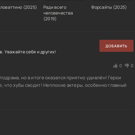
иловаттино
(
2025
)
Ради всего
Форсайты
(
2025
)
человечества
(
2019
)
ДОБАВИТЬ
. Уважайте себя и других!
0
0
лодрама, но в итоге оказался приятно удивлён! Герои
е, что зубы сводит! Неплохие актеры, особенно главный