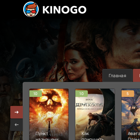
Главная
10
10
5
Пункт
Как
Авата
назначения:
приручить
Плам