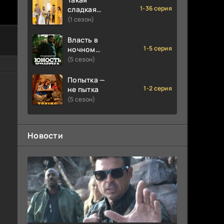
1-36 серия
сладкая
любовь
(1 сезон)
Власть в
1-5 серия
ночном
городе.
(5 сезон)
Книга
третья:
Попытка —
Юность
1-2 серия
не пытка
Кэнена
(5 сезон)
Новости