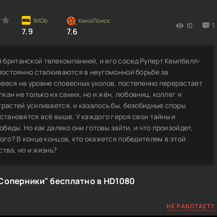
10
1
7.9
7.6
 британской телекомпанией, и его сосед Руперт Кемпбелл-
 постоянно сталкиваются в неугомонной борьбе за
ееся на уровне словесных уколов, постепенно перерастает
пкан не только их самих, но и жён, любовниц, коллег и
трастей усиливается, и казалось бы, безобидные споры
становятся всё выше. У каждого героя свои тайны и
обеды. Но как далеко они готовы зайти, и что произойдет,
ого? В конце концов, кто окажется победителем в этой
ства, но и жизнь?
Соперники" бесплатно в HD1080
НЕ РАБОТАЕТ?