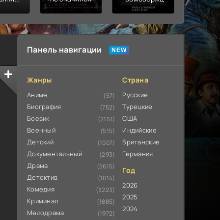
ьная
ата
Панель навигации
Жанры
Страна
Аниме
Русские
(57)
Биография
Турецкие
(752)
Боевик
США
(2151)
Военный
Индийские
(515)
Детский
Британские
(1007)
Документальный
Германия
(293)
Драма
(5615)
Год
Детектив
(1014)
2026
Комедия
(3223)
2025
Криминал
(1885)
2024
Мелодрама
(1972)