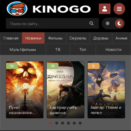
Главная
Новинки
Фильмы
Сериалы
Дорамы
Аниме
Мультфильмы
ТВ
Топ
Новости
10
10
5
Пункт
Как приручить
Аватар: Пламя и
назначения:
дракона
пепел
Узы крови