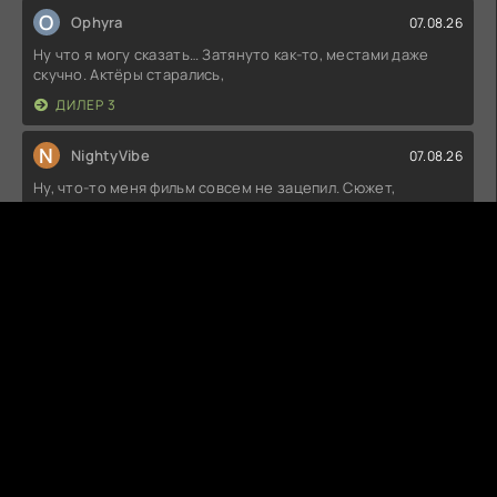
O
Ophyra
07.08.26
Ну что я могу сказать… Затянуто как-то, местами даже
скучно. Актёры старались,
ДИЛЕР 3
N
NightyVibe
07.08.26
Ну, что-то меня фильм совсем не зацепил. Сюжет,
конечно, пытался быть
ВСЕ РАДИ НЕЕ