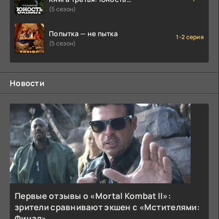
Кэнена
(5 сезон)
Попытка — не пытка
1-2 серия
(5 сезон)
Новости
Первые отзывы о «Mortal Kombat II»:
зрители сравнивают экшен с «Мстителями:
Финал»