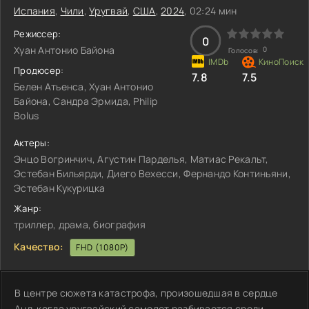
Испания
,
Чили
,
Уругвай
,
США
,
2024
, 02:24 мин
Режиссер:
0
Хуан Антонио Байона
0
Голосов:
Продюсер:
7.8
7.5
Белен Атьенса, Хуан Антонио
Байона, Сандра Эрмида, Philip
Bolus
Актеры:
Энцо Вогринчич, Агустин Парделья, Матиас Рекальт,
Эстебан Бильярди, Диего Вехесси, Фернандо Континьяни,
Эстебан Кукурицка
Жанр:
триллер, драма, биография
Качество:
FHD (1080P)
В центре сюжета катастрофа, произошедшая в сердце
Анд, когда уругвайский самолет разбивается среди