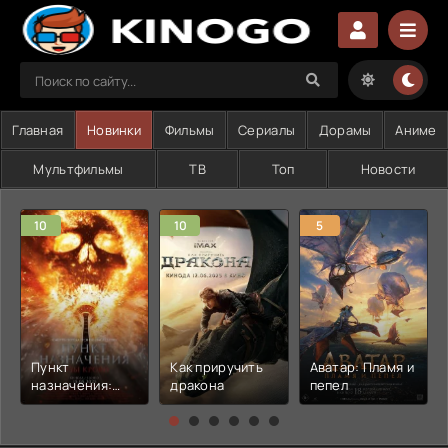
Главная
Новинки
Фильмы
Сериалы
Дорамы
Аниме
Мультфильмы
ТВ
Топ
Новости
10
10
5
Пункт
Как приручить
Аватар: Пламя и
назначения:
дракона
пепел
Узы крови