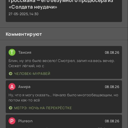
Гроссмана — его безумного продюсера из
«Солдата неудачи»
27-05-2025, 14:30
Комментируют
Т
Таисия
08.08.26
Блин, ну это было весело! Смотрел, залип на весь вечер.
Сюжет лёгкий, но с
ЧЕЛОВЕК-МУРАВЕЙ
А
Амира
08.08.26
Ну, что я могу сказать… Начало было многообещающим, но
потом как-то всё
МЕГРЭ: НОЧЬ НА ПЕРЕКРЁСТКЕ
P
Plureon
08.08.26