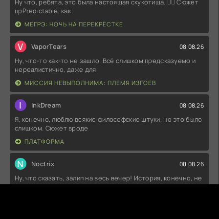
Ну что, ребята, это была настоящая скукотища. 🤦‍♂️ Сюжет
прPredictable, как
МЕГРЭ: НОЧЬ НА ПЕРЕКРЁСТКЕ
V
VaporTears
08.08.26
Ну, что-то как-то не зашло. Всё слишком предсказуемо и
нереалистично, даже для
МИССИЯ НЕВЫПОЛНИМА: ПЛЕМЯ ИЗГОЕВ
I
InkDream
08.08.26
Я, конечно, люблю всякие философские штуки, но это было
слишком. Сюжет вроде
ПЛАТФОРМА
N
Noctrix
08.08.26
Ну, что сказать, залип на весь вечер! История, конечно, не
нова, но она подана
ПОДЪЕЗДЫ