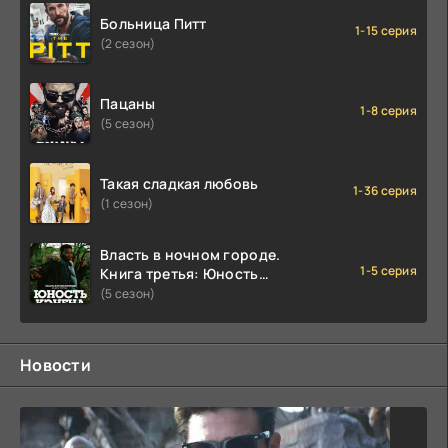
Больница Питт
1-15 серия
(2 сезон)
Пацаны
1-8 серия
(5 сезон)
Такая сладкая любовь
1-36 серия
(1 сезон)
Власть в ночном городе.
1-5 серия
Книга третья: Юность
Кэнена
(5 сезон)
Новости