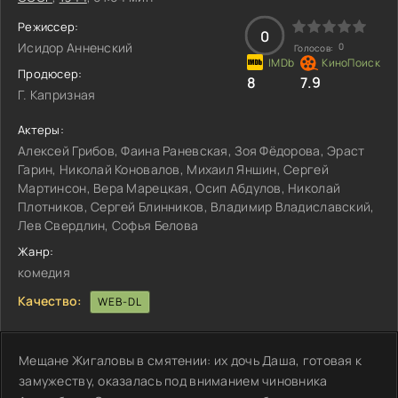
Режиссер:
0
Исидор Анненский
0
Голосов:
Продюсер:
8
7.9
Г. Капризная
Актеры:
Алексей Грибов, Фаина Раневская, Зоя Фёдорова, Эраст
Гарин, Николай Коновалов, Михаил Яншин, Сергей
Мартинсон, Вера Марецкая, Осип Абдулов, Николай
Плотников, Сергей Блинников, Владимир Владиславский,
Лев Свердлин, Софья Белова
Жанр:
комедия
Качество:
WEB-DL
Мещане Жигаловы в смятении: их дочь Даша, готовая к
замужеству, оказалась под вниманием чиновника