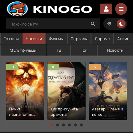
Главная
Новинки
Фильмы
Сериалы
Дорамы
Аниме
Мультфильмы
ТВ
Топ
Новости
10
10
5
Пункт
Как приручить
Аватар: Пламя и
назначения:
дракона
пепел
Узы крови