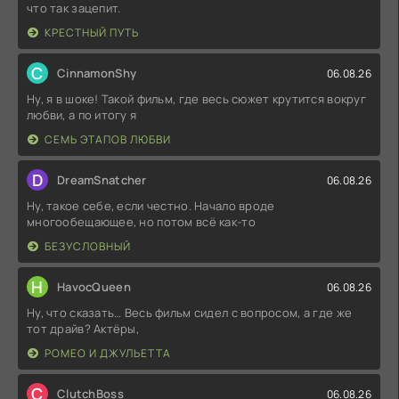
что так зацепит.
КРЕСТНЫЙ ПУТЬ
C
CinnamonShy
06.08.26
Ну, я в шоке! Такой фильм, где весь сюжет крутится вокруг
любви, а по итогу я
СЕМЬ ЭТАПОВ ЛЮБВИ
D
DreamSnatcher
06.08.26
Ну, такое себе, если честно. Начало вроде
многообещающее, но потом всё как-то
БЕЗУСЛОВНЫЙ
H
HavocQueen
06.08.26
Ну, что сказать… Весь фильм сидел с вопросом, а где же
тот драйв? Актёры,
РОМЕО И ДЖУЛЬЕТТА
C
ClutchBoss
06.08.26