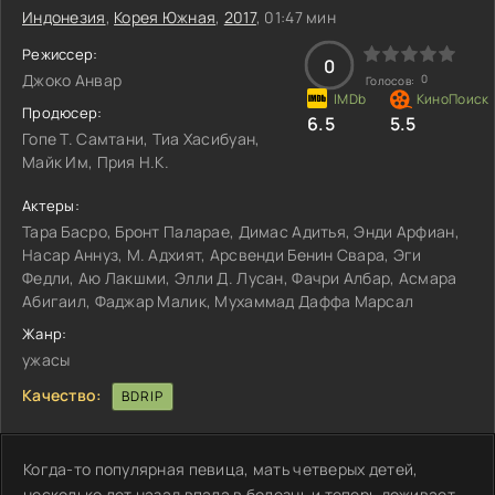
Индонезия
,
Корея Южная
,
2017
, 01:47 мин
Режиссер:
0
Джоко Анвар
0
Голосов:
Продюсер:
6.5
5.5
Гопе Т. Самтани, Тиа Хасибуан,
Майк Им, Прия Н.К.
Актеры:
Тара Басро, Бронт Паларае, Димас Адитья, Энди Арфиан,
Насар Аннуз, М. Адхият, Арсвенди Бенин Свара, Эги
Федли, Аю Лакшми, Элли Д. Лусан, Фачри Албар, Асмара
Абигаил, Фаджар Малик, Мухаммад Даффа Марсал
Жанр:
ужасы
Качество:
BDRIP
Когда-то популярная певица, мать четверых детей,
несколько лет назад впала в болезнь и теперь доживает