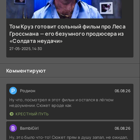
Том Круз готовит сольный фильм про Леса
Гроссмана — его безумного продюсера из
«Солдата неудачи»
27-05-2025, 14:30
Комментируют
Р
Родион
06.08.26
Ну что, посмотрел я этот фильм и остался в лёгком
недоумении. Сюжет вроде как
КРЕСТНЫЙ ПУТЬ
B
BambiGirl
06.08.26
Ну, это было что-то! Сюжет прям в душу запал, не ожидал,