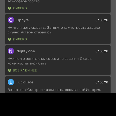
Атмосфера просто
ДИЛЕР 3
O
Ophyra
07.08.26
Ну что я могу сказать… Затянуто как-то, местами даже
скучно. Актёры старались,
ДИЛЕР 3
N
NightyVibe
07.08.26
Ну, что-то меня фильм совсем не зацепил. Сюжет,
конечно, пытался быть
ВСЕ РАДИ НЕЕ
L
LucidFade
07.08.26
Вот это да! Смотрел и залипал на весь вечер! История,
конечно, жесть, но
ВСЕ РАДИ НЕЕ