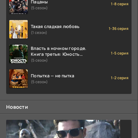
Пацаны
1-8 серия
(5 сезон)
Такая сладкая любовь
1-36 серия
(1 сезон)
Власть в ночном городе.
1-5 серия
Книга третья: Юность
Кэнена
(5 сезон)
Попытка — не пытка
1-2 серия
(5 сезон)
Новости