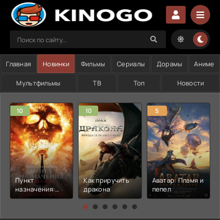
Главная
Новинки
Фильмы
Сериалы
Дорамы
Аниме
Мультфильмы
ТВ
Топ
Новости
10
10
5
Пункт
Как приручить
Аватар: Пламя и
назначения:
дракона
пепел
Узы крови