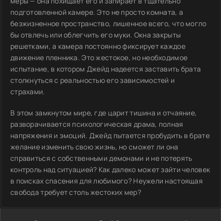
меры — она похищает его и запирает в тщательно
подготовленной камере. Это не просто комната, а
безжизненное пространство, лишенное всего, что могло
бы отвлечь или облегчить его муки. Окна закрыты
решетками, а камера постоянно фиксирует каждое
движение пленника. Это жестокое, но необходимое
испытание, в котором Джейд надеется заставить брата
столкнуться с реальностью его зависимостей и
страхами.
В этом замкнутом мире, где царит тишина и отчаяние,
разворачивается психологическая драма, полная
напряжения и эмоций. Джейд пытается пробудить в брате
желание изменить свою жизнь, но сможет ли она
справиться с собственными демонами и не потерять
контроль над ситуацией? Как далеко может зайти человек
в поисках спасения для любимого? Неужели настоящая
свобода требует столь жестоких мер?