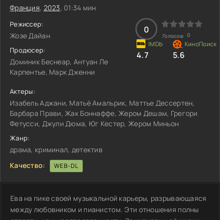
Франция
,
2023
, 01:34 мин
Режиссер:
0
Жозе Дайан
0
Голосов:
Продюсер:
4.7
5.6
Доминик Беснеар, Антуан Ле
Карпентье, Марк Дженни
Актеры:
Изабель Аджани, Матьё Амальрик, Маттье Дессертен,
Барбара Прави, Жак Боннаффе, Жером Дешам, Грегори
Фетусси, Джули Дюма, Юг Кестер, Жером Миньон
Жанр:
драма, криминал, детектив
Качество:
WEB-DL
Ева на пике своей музыкальной карьеры, разрывающаяся
между любовником и пианистом. Эти отношения полны