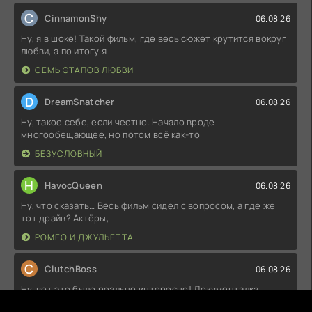
C
CinnamonShy
06.08.26
Ну, я в шоке! Такой фильм, где весь сюжет крутится вокруг
любви, а по итогу я
СЕМЬ ЭТАПОВ ЛЮБВИ
D
DreamSnatcher
06.08.26
Ну, такое себе, если честно. Начало вроде
многообещающее, но потом всё как-то
БЕЗУСЛОВНЫЙ
H
HavocQueen
06.08.26
Ну, что сказать… Весь фильм сидел с вопросом, а где же
тот драйв? Актёры,
РОМЕО И ДЖУЛЬЕТТА
C
ClutchBoss
06.08.26
Ну, вот это было реально интересно! Документалка,
которая показывает, как