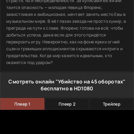
страсти, но и неопределенности. За кулисами её жизни
таится опасность — молодая певица Флоренс,
завистливая и амбициозная, мечтает занять место Евы в
музыкальном мире. В её глазах звезда не просто кумир, а
преграда на пути к славе. Флоренс готова на всё, чтобы
добиться успеха, даже если для этого придётся
перекроить игру. Невероятно, как на фоне ярких огней
сцен и гремящих аплодисментов скрываются интриги и
предательства. Когда мир кажется идеальным, кто
окажется под ударом?
Смотреть онлайн "Убийство на 45 оборотах"
бесплатно в HD1080
Плеер 1
Плеер 2
Трейлер