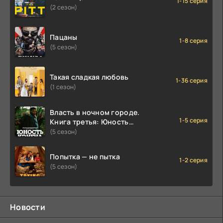
1-15 серия
(2 сезон)
Пацаны
1-8 серия
(5 сезон)
Такая сладкая любовь
1-36 серия
(1 сезон)
Власть в ночном городе.
1-5 серия
Книга третья: Юность
Кэнена
(5 сезон)
Попытка — не пытка
1-2 серия
(5 сезон)
Новости