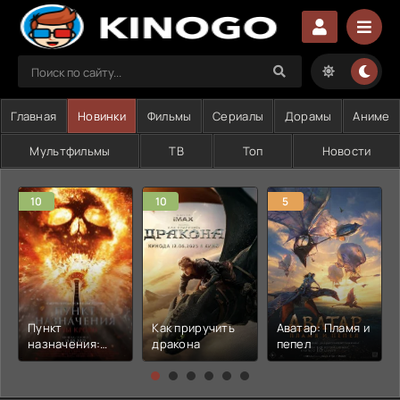
Главная
Новинки
Фильмы
Сериалы
Дорамы
Аниме
Мультфильмы
ТВ
Топ
Новости
10
10
5
Пункт
Как приручить
Аватар: Пламя и
назначения:
дракона
пепел
Узы крови