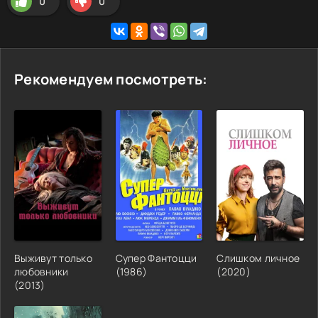
0
0
Рекомендуем посмотреть:
Выживут только
Супер Фантоцци
Слишком личное
любовники
(
1986
)
(
2020
)
(
2013
)