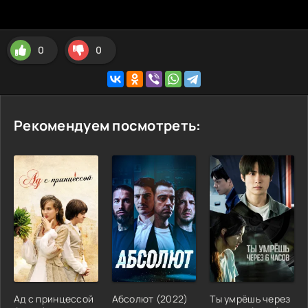
0
0
Рекомендуем посмотреть:
Ад с принцессой
Абсолют
(
2022
)
Ты умрёшь через