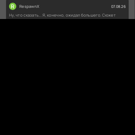
R
RespawnX
07.08.26
Ну, что сказать... Я, конечно, ожидал большего. Сюжет
вроде как закручен, но по
ГОЛОСА ЗА КАДРОМ