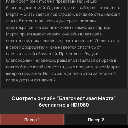
план прост: жениться на представительницах
благородных семей. Однако один из выборов — красавица
Марта — оказывается под угрозой, когда её отец находит
для неё потенциального мужа среди пожилых
аристократов. Не желая выходить замуж за старика,
Марта придумывает уловку: она объявляет себя
недотрогой, поклявшейся в девственности. Убедив отца
в своей добродетели, она надеется спастись от
навязанных ей обручений. Претендент, будучи
благородным человеком, решает отказаться от брака в
пользу более юной невесты и даже предоставляет Марте
щедрое приданое. Но что же ждет её в этой запутанной
игре чувств и ожиданий?
Смотреть онлайн "Благочестивая Марта"
бесплатно в HD1080
Плеер 1
Плеер 2