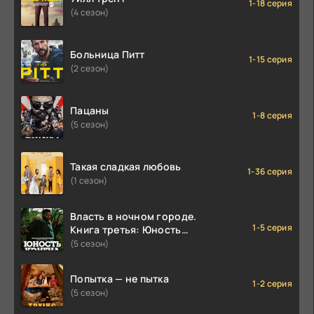
1-18 серия
(4 сезон)
Больница Питт
1-15 серия
(2 сезон)
Пацаны
1-8 серия
(5 сезон)
Такая сладкая любовь
1-36 серия
(1 сезон)
Власть в ночном городе.
1-5 серия
Книга третья: Юность
Кэнена
(5 сезон)
Попытка — не пытка
1-2 серия
(5 сезон)