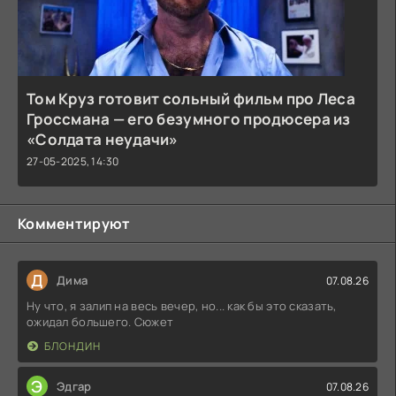
Том Круз готовит сольный фильм про Леса
Гроссмана — его безумного продюсера из
«Солдата неудачи»
27-05-2025, 14:30
Комментируют
Д
Дима
07.08.26
Ну что, я залип на весь вечер, но... как бы это сказать,
ожидал большего. Сюжет
БЛОНДИН
Э
Эдгар
07.08.26