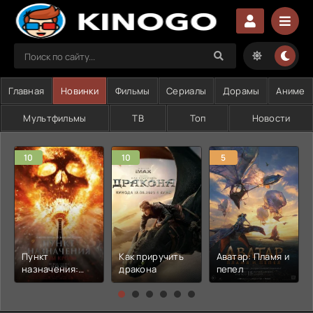
Главная
Новинки
Фильмы
Сериалы
Дорамы
Аниме
Мультфильмы
ТВ
Топ
Новости
10
10
5
Пункт
Как приручить
Аватар: Пламя и
назначения:
дракона
пепел
Узы крови