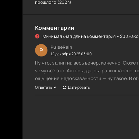
прошлого
(
2024
)
Комментарии
Минимальная длина комментария - 20 знаков
PulseRain
P
12 декабря 2025 03:00
Ну что, залип на весь вечер, конечно. Сюжет
чему всё это. Актеры, да, сыграли классно,
ощущение недосказанности — ну такое. В общ
Ответить
Цитировать