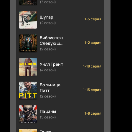
(3 сезон)
Шугар
1-5 серия
(2 сезон)
Библиотекари:
1-2 серия
Следующая
глава
(2 сезон)
Уилл Трент
1-18 серия
(4 сезон)
Больница
1-15 серия
Питт
(2 сезон)
Пацаны
1-8 серия
(5 сезон)
Такая