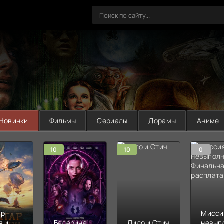
Новинки
Фильмы
Сериалы
Дорамы
Аниме
10
10
0
р:
Мисси
я и
Балерина
Лило и Стич
невып