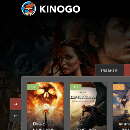
Главная
10
10
5
Пункт
Как
Авата
назначения:
приручить
Плам