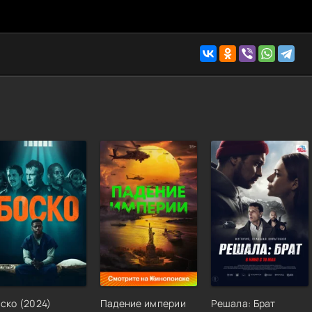
оско
(
2024
)
Падение империи
Решала: Брат