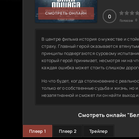
СМОТРЕТЬ ОНЛАЙН
0
0
Голосов:
В центре фильма история о мужестве и стой
страху. Главный герой оказывается втянуты
принципы подвергаются суровому испытанию.
который герой принимает, несмотря ни на чт
каждая ошибка может стоить слишком дорог
Но что будет, когда столкновение с реально
только его собственные судьба и жизнь, но 
незапятнанной и сможет ли он найти выход и
Смотреть онлайн "Бел
Плеер 1
Плеер 2
Трейлер