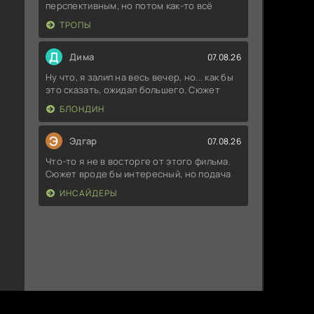
перспективным, но потом как-то всё
ТРОПЫ
Д
Дима
07.08.26
Ну что, я залип на весь вечер, но... как бы
это сказать, ожидал большего. Сюжет
БЛОНДИН
Э
Эдгар
07.08.26
Что-то я не в восторге от этого фильма.
Сюжет вроде бы интересный, но подача
ИНСАЙДЕРЫ