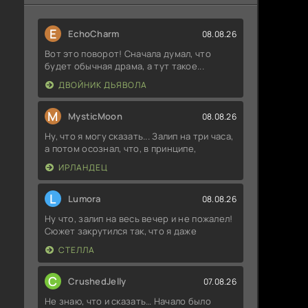
E
EchoCharm
08.08.26
Вот это поворот! Сначала думал, что
будет обычная драма, а тут такое...
ДВОЙНИК ДЬЯВОЛА
M
MysticMoon
08.08.26
Ну, что я могу сказать... Залип на три часа,
а потом осознал, что, в принципе,
ИРЛАНДЕЦ
L
Lumora
08.08.26
Ну что, залип на весь вечер и не пожалел!
Сюжет закрутился так, что я даже
СТЕЛЛА
C
CrushedJelly
07.08.26
Не знаю, что и сказать… Начало было