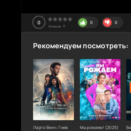
0
0
0
0
Голосов:
Рекомендуем посмотреть:
Ларго Винч: Гнев
Мы рожаем!
(
2025
)
Б