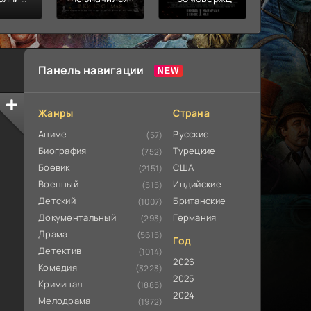
ьная
ата
Панель навигации
Жанры
Страна
Аниме
Русские
(57)
Биография
Турецкие
(752)
Боевик
США
(2151)
Военный
Индийские
(515)
Детский
Британские
(1007)
Документальный
Германия
(293)
Драма
(5615)
Год
Детектив
(1014)
2026
Комедия
(3223)
2025
Криминал
(1885)
2024
Мелодрама
(1972)