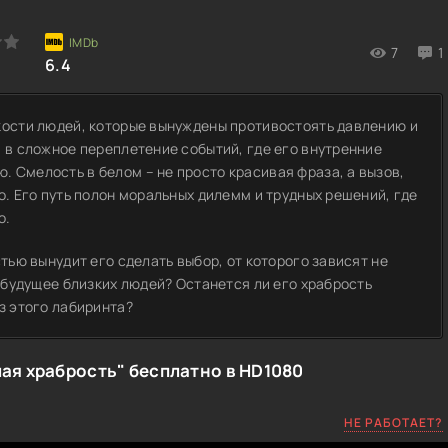
7
1
6.4
кости людей, которые вынуждены противостоять давлению и
м в сложное переплетение событий, где его внутренние
 Смелость в белом – не просто красивая фраза, а вызов,
о. Его путь полон моральных дилемм и трудных решений, где
о.
стью вынудит его сделать выбор, от которого зависят не
и будущее близких людей? Останется ли его храбрость
з этого лабиринта?
ая храбрость" бесплатно в HD1080
НЕ РАБОТАЕТ?