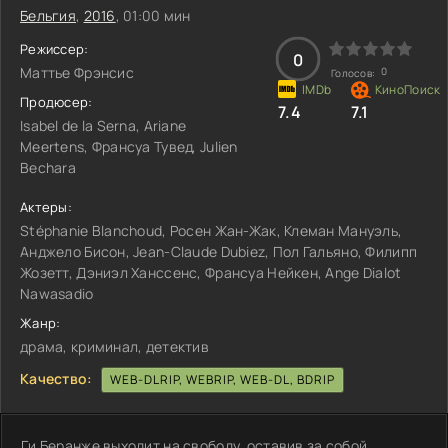
Бельгия
,
2016
, 01:00 мин
Режиссер:
0
Маттье Фрэнсис
0
Голосов:
Продюсер:
7.4
7.1
Isabel de la Serna, Ariane
Meertens, Франсуа Тувед, Julien
Bechara
Актеры:
Stéphanie Blanchoud, Росен Жан-Жак, Клеман Мануэль,
Анджело Бисон, Jean-Claude Dubiez, Пол Гальяно, Филипп
Жозетт, Дэниэл Ханссенс, Франсуа Нейкен, Ange Dialot
Nawasadio
Жанр:
драма, криминал, детектив
Качество:
WEB-DLRIP, WEBRIP, WEB-DL, BDRIP
Ги Беранже выходит на свободу, оставив за собой