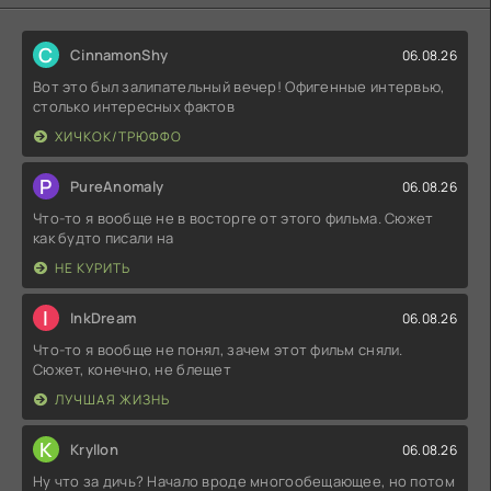
C
CinnamonShy
06.08.26
Вот это был залипательный вечер! Офигенные интервью,
столько интересных фактов
ХИЧКОК/ТРЮФФО
P
PureAnomaly
06.08.26
Что-то я вообще не в восторге от этого фильма. Сюжет
как будто писали на
НЕ КУРИТЬ
I
InkDream
06.08.26
Что-то я вообще не понял, зачем этот фильм сняли.
Сюжет, конечно, не блещет
ЛУЧШАЯ ЖИЗНЬ
K
Kryllon
06.08.26
Ну что за дичь? Начало вроде многообещающее, но потом