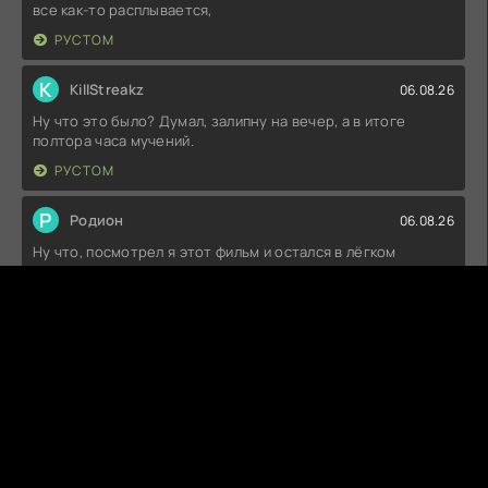
все как-то расплывается,
РУСТОМ
K
KillStreakz
06.08.26
Ну что это было? Думал, залипну на вечер, а в итоге
полтора часа мучений.
РУСТОМ
Р
Родион
06.08.26
Ну что, посмотрел я этот фильм и остался в лёгком
недоумении. Сюжет вроде как
КРЕСТНЫЙ ПУТЬ