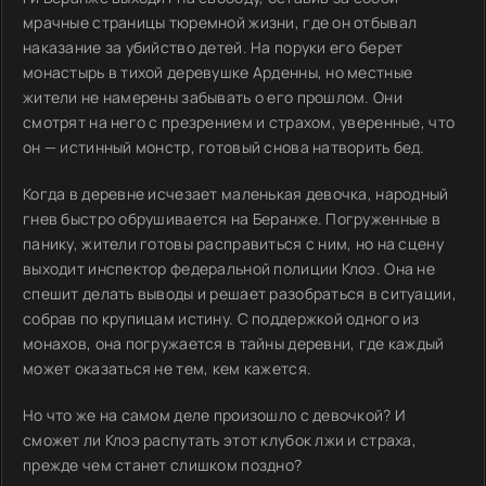
мрачные страницы тюремной жизни, где он отбывал
наказание за убийство детей. На поруки его берет
монастырь в тихой деревушке Арденны, но местные
жители не намерены забывать о его прошлом. Они
смотрят на него с презрением и страхом, уверенные, что
он — истинный монстр, готовый снова натворить бед.
Когда в деревне исчезает маленькая девочка, народный
гнев быстро обрушивается на Беранже. Погруженные в
панику, жители готовы расправиться с ним, но на сцену
выходит инспектор федеральной полиции Клоэ. Она не
спешит делать выводы и решает разобраться в ситуации,
собрав по крупицам истину. С поддержкой одного из
монахов, она погружается в тайны деревни, где каждый
может оказаться не тем, кем кажется.
Но что же на самом деле произошло с девочкой? И
сможет ли Клоэ распутать этот клубок лжи и страха,
прежде чем станет слишком поздно?