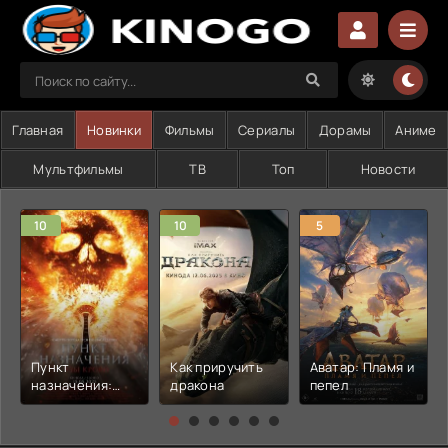
Главная
Новинки
Фильмы
Сериалы
Дорамы
Аниме
Мультфильмы
ТВ
Топ
Новости
10
10
5
Пункт
Как приручить
Аватар: Пламя и
назначения:
дракона
пепел
Узы крови