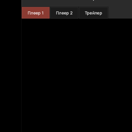
Плеер 1
Плеер 2
Трейлер