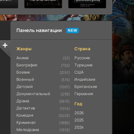
ьная
ата
Панель навигации
Жанры
Страна
Аниме
Русские
(57)
Биография
Турецкие
(752)
Боевик
США
(2151)
Военный
Индийские
(515)
Детский
Британские
(1007)
Документальный
Германия
(293)
Драма
(5615)
Год
Детектив
(1014)
2026
Комедия
(3223)
2025
Криминал
(1885)
2024
Мелодрама
(1972)