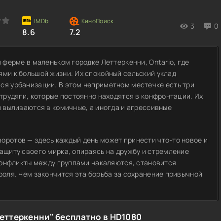
3
0
8.6
7.2
й ферме в маленьком городке Леттеркенни, Ontario, где
ями к большой жизни. Их спокойный сельский уклад
ся урбанизации. В этом неприметном местечке есть три
 трудяги, которые постоянно находятся в конфронтации. Их
й выливаются в комичные, а иногда и агрессивные
оротов — здесь каждый день может принести что-то новое и
защиту своего мирка, опираясь на дружбу и стремление
 конфликты между группами накаляются, становится
роля. Чем закончится эта борьба за сохранение привычной
?
еттеркенни" бесплатно в HD1080