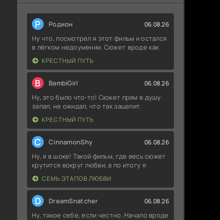
Р
Родион
06.08.26
Ну что, посмотрел я этот фильм и остался
в лёгком недоумении. Сюжет вроде как
КРЕСТНЫЙ ПУТЬ
B
BambiGirl
06.08.26
Ну, это было что-то! Сюжет прям в душу
запал, не ожидал, что так зацепит.
КРЕСТНЫЙ ПУТЬ
C
CinnamonShy
06.08.26
Ну, я в шоке! Такой фильм, где весь сюжет
крутится вокруг любви, а по итогу я
СЕМЬ ЭТАПОВ ЛЮБВИ
D
DreamSnatcher
06.08.26
Ну, такое себе, если честно. Начало вроде