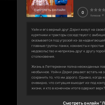
СМОТРЕТЬ ОНЛАЙН
0
0
Голосов:
Уэйн и его верный друг Дэрил живут на свое
курятники и тракторы соседствуют с амбици
оказывается под угрозой из-за надвигающей
главные группы: панки, хоккеисты и простые
недовольство и неприязнь друг к другу поро
столкновения.
Жизнь в Леттеркенни полна неожиданных пов
необычное. Уэйн и Дэрил решают встать на 
сохранить то, что им дорого. Однако, когда
очевидно, что ситуация выходит из-под конт
жизни, и кто в конечном итоге одержит верх
Смотреть онлайн "Л