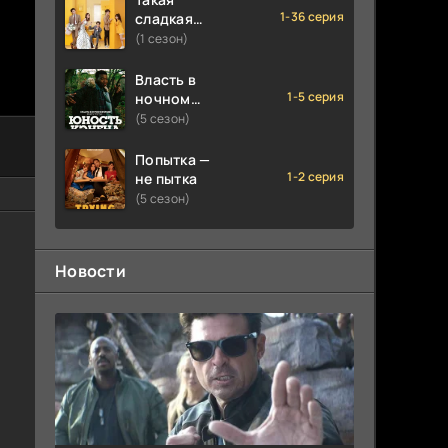
1-36 серия
сладкая
любовь
(1 сезон)
Власть в
1-5 серия
ночном
городе.
(5 сезон)
Книга
третья:
Попытка —
Юность
1-2 серия
не пытка
Кэнена
(5 сезон)
Новости