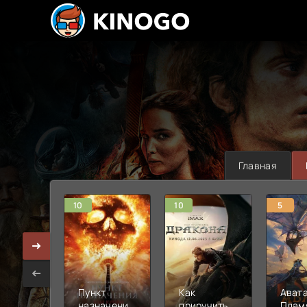
Главная
10
10
5
Пункт
Как
Авата
назначения:
приручить
Плам