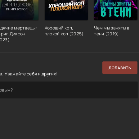
одячие мертвецы:
Хороший коп,
Чем мы заняты в
эрил Диксон
плохой коп
(
2025
)
тени
(
2019
)
023
)
ДОБАВИТЬ
. Уважайте себя и других!
ервым?