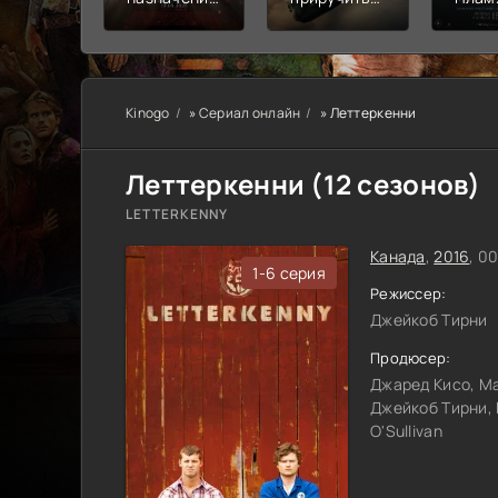
Узы крови
дракона
пепе
Kinogo
»
Сериал онлайн
» Леттеркенни
Леттеркенни (12 сезонов)
LETTERKENNY
Канада
,
2016
, 0
1-6 серия
Режиссер:
Джейкоб Тирни
Продюсер:
Джаред Кисо, Ma
Джейкоб Тирни, 
O'Sullivan