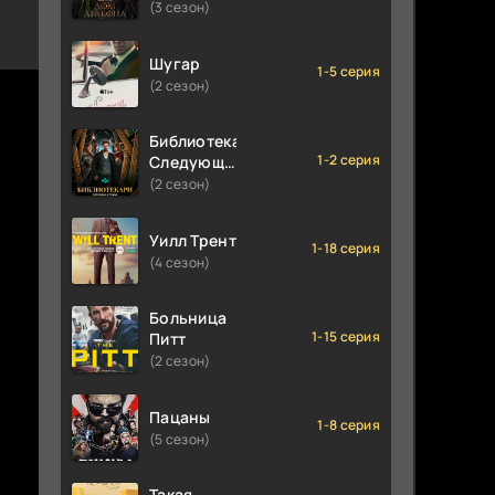
(3 сезон)
Шугар
1-5 серия
(2 сезон)
Библиотекари:
1-2 серия
Следующая
глава
(2 сезон)
Уилл Трент
1-18 серия
(4 сезон)
Больница
1-15 серия
Питт
(2 сезон)
Пацаны
1-8 серия
(5 сезон)
Такая