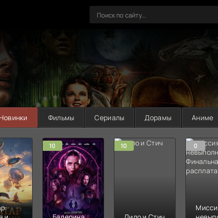
Новинки
Фильмы
Сериалы
Дорамы
Аниме
10
10
0
р:
Мисси
я и
Балерина
Лило и Стич
невып