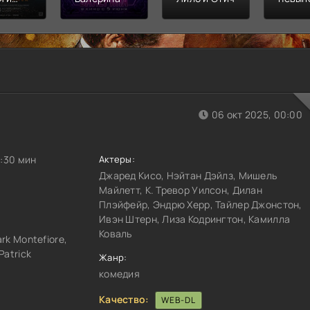
л
Финал
распл
06 окт 2025, 00:00
0:30 мин
Актеры:
Джаред Кисо, Нэйтан Дэйлз, Мишель
Майлетт, К. Тревор Уилсон, Дилан
Плэйфейр, Эндрю Херр, Тайлер Джонстон,
Ивэн Штерн, Лиза Кодрингтон, Камилла
Коваль
rk Montefiore,
Patrick
Жанр:
комедия
Качество:
WEB-DL