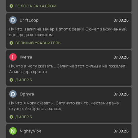
ГОЛОСА ЗА КАДРОМ
D
DriftLoop
07.08.26
Ну что, залип на вечер в этот боевик! Сюжет закрученный,
иногда даже слишком,
ВЕЛИКИЙ УРАВНИТЕЛЬ
I
Ilverra
07.08.26
Ну, что я могу сказать… Залип на этот фильм и не пожалел!
Атмосфера просто
ДИЛЕР 3
O
Ophyra
07.08.26
Ну что я могу сказать… Затянуто как-то, местами даже
скучно. Актёры старались,
ДИЛЕР 3
N
NightyVibe
07.08.26