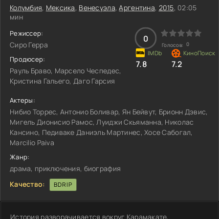
Колумбия
,
Мексика
,
Венесуэла
,
Аргентина
,
2015
, 02:05
мин
Режиссер:
0
Сиро Герра
0
Голосов:
Продюсер:
7.8
7.2
Рауль Браво, Марсело Чеспедес,
Кристина Гальего, Даго Гарсия
Актеры:
Нибио Торрес, Антонио Боливар, Ян Бейвут, Брионн Дэвис,
Мигель Дионисио Рамос, Луиджи Скьяманна, Николас
Кансино, Педиваке Даниэль Мартинес, Хосе Сабогал,
Marcilio Paiva
Жанр:
драма, приключения, биография
Качество:
BDRIP
История разворачивается вокруг Карамакате,