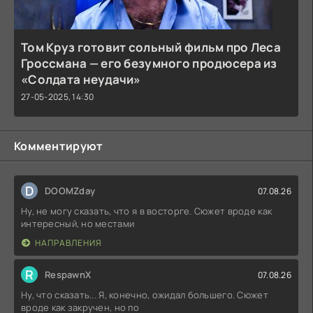
Том Круз готовит сольный фильм про Леса
Гроссмана — его безумного продюсера из
«Солдата неудачи»
27-05-2025, 14:30
Комментируют
D
DOOMZday
07.08.26
Ну, не могу сказать, что я в восторге. Сюжет вроде как
интересный, но местами
НАПРАВЛЕНИЯ
R
RespawnX
07.08.26
Ну, что сказать... Я, конечно, ожидал большего. Сюжет
вроде как закручен, но по