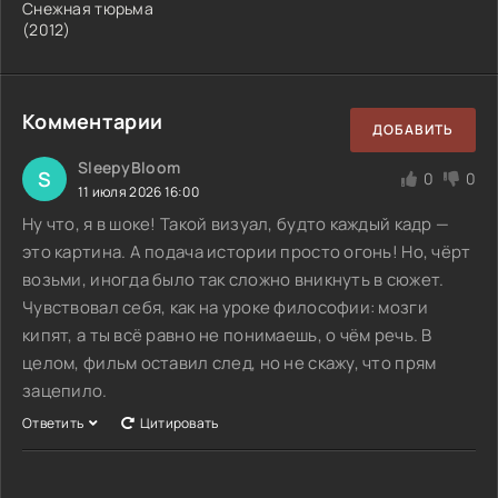
Снежная тюрьма
(
2012
)
Комментарии
ДОБАВИТЬ
SleepyBloom
S
0
0
11 июля 2026 16:00
Ну что, я в шоке! Такой визуал, будто каждый кадр —
это картина. А подача истории просто огонь! Но, чёрт
возьми, иногда было так сложно вникнуть в сюжет.
Чувствовал себя, как на уроке философии: мозги
кипят, а ты всё равно не понимаешь, о чём речь. В
целом, фильм оставил след, но не скажу, что прям
зацепило.
Ответить
Цитировать