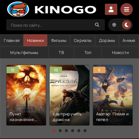
Главная
Новинки
Фильмы
Сериалы
Дорамы
Аниме
Мультфильмы
ТВ
Топ
Новости
10
10
5
Пункт
Как приручить
Аватар: Пламя и
назначения:
дракона
пепел
Узы крови