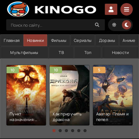
Главная
Новинки
Фильмы
Сериалы
Дорамы
Аниме
Мультфильмы
ТВ
Топ
Новости
10
10
5
Пункт
Как приручить
Аватар: Пламя и
назначения:
дракона
пепел
Узы крови