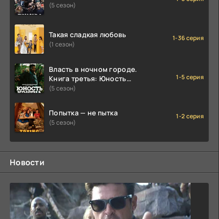
(5 сезон)
Такая сладкая любовь
1-36 серия
(1 сезон)
Власть в ночном городе.
1-5 серия
Книга третья: Юность
Кэнена
(5 сезон)
Попытка — не пытка
1-2 серия
(5 сезон)
Новости