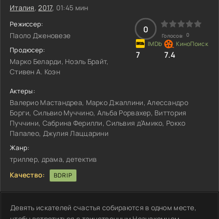
Италия
,
2017
, 01:45 мин
Режиссер:
0
Паоло Дженовезе
0
Голосов:
Продюсер:
7
7.4
Марко Беларди, Ноэль Брайт,
Стивен А. Коэн
Актеры:
Валерио Мастандреа, Марко Джаллини, Алессандро
Борги, Сильвио Муччино, Альба Рорвахер, Виттория
Пуччини, Сабрина Ферилли, Сильвия д’Амико, Рокко
Папалео, Джулия Лаццарини
Жанр:
триллер, драма, детектив
Качество:
BDRIP
Девять искателей счастья собираются в одном месте,
чтобы встретиться с таинственным Незнакомцем,