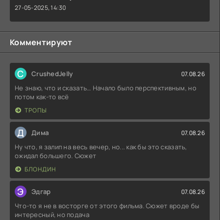
27-05-2025, 14:30
Комментируют
C
CrushedJelly
07.08.26
Не знаю, что и сказать… Начало было перспективным, но
потом как-то всё
ТРОПЫ
Д
Дима
07.08.26
Ну что, я залип на весь вечер, но... как бы это сказать,
ожидал большего. Сюжет
БЛОНДИН
Э
Эдгар
07.08.26
Что-то я не в восторге от этого фильма. Сюжет вроде бы
интересный, но подача