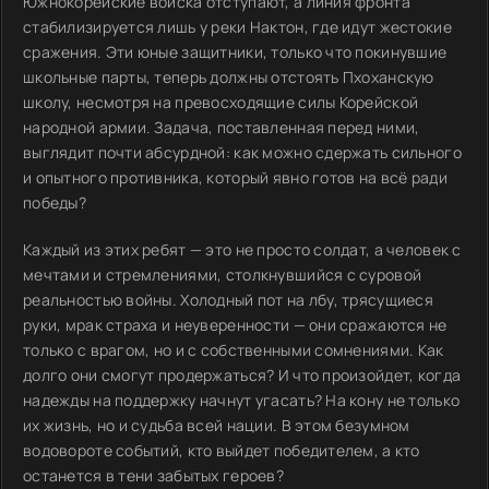
Южнокорейские войска отступают, а линия фронта
стабилизируется лишь у реки Нактон, где идут жестокие
сражения. Эти юные защитники, только что покинувшие
школьные парты, теперь должны отстоять Пхоханскую
школу, несмотря на превосходящие силы Корейской
народной армии. Задача, поставленная перед ними,
выглядит почти абсурдной: как можно сдержать сильного
и опытного противника, который явно готов на всё ради
победы?
Каждый из этих ребят — это не просто солдат, а человек с
мечтами и стремлениями, столкнувшийся с суровой
реальностью войны. Холодный пот на лбу, трясущиеся
руки, мрак страха и неуверенности — они сражаются не
только с врагом, но и с собственными сомнениями. Как
долго они смогут продержаться? И что произойдет, когда
надежды на поддержку начнут угасать? На кону не только
их жизнь, но и судьба всей нации. В этом безумном
водовороте событий, кто выйдет победителем, а кто
останется в тени забытых героев?