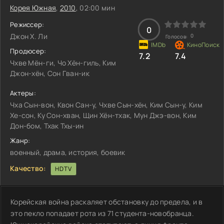
Корея Южная
,
2010
, 02:00 мин
Режиссер:
0
Джон Х. Ли
0
Голосов:
Продюсер:
7.2
7.4
Чхве Мён-ги, Чо Хён-гиль, Ким
Джон-хён, Сон Гван-ик
Актеры:
Чха Сын-вон, Квон Сан-у, Чхве Сын-хён, Ким Сын-у, Ким
Хе-сон, Ку Сон-хван, Щин Хён-тхак, Мун Джэ-вон, Ким
Дон-бом, Тхак Тхы-ин
Жанр:
военный, драма, история, боевик
Качество:
HDTV
Корейская война раскаляет обстановку до предела, и в
это пекло попадает рота из 71 студента-новобранца.