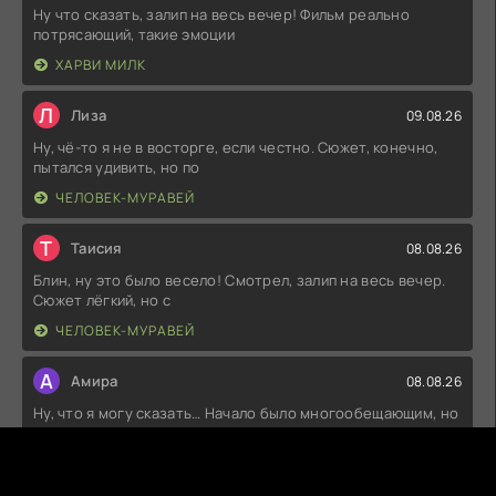
Ну что сказать, залип на весь вечер! Фильм реально
потрясающий, такие эмоции
ХАРВИ МИЛК
Л
Лиза
09.08.26
Ну, чё-то я не в восторге, если честно. Сюжет, конечно,
пытался удивить, но по
ЧЕЛОВЕК-МУРАВЕЙ
Т
Таисия
08.08.26
Блин, ну это было весело! Смотрел, залип на весь вечер.
Сюжет лёгкий, но с
ЧЕЛОВЕК-МУРАВЕЙ
А
Амира
08.08.26
Ну, что я могу сказать… Начало было многообещающим, но
потом как-то всё
МЕГРЭ: НОЧЬ НА ПЕРЕКРЁСТКЕ