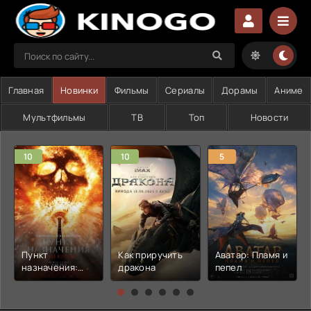
Главная
Новинки
Фильмы
Сериалы
Дорамы
Аниме
Мультфильмы
ТВ
Топ
Новости
10
10
5
Пункт
Как приручить
Аватар: Пламя и
назначения:
дракона
пепел
Узы крови