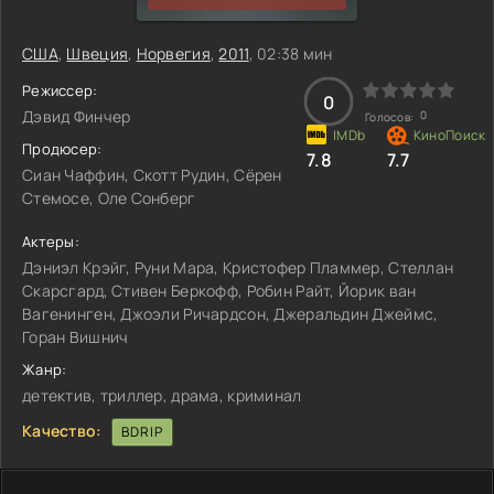
США
,
Швеция
,
Норвегия
,
2011
, 02:38 мин
Режиссер:
0
Дэвид Финчер
0
Голосов:
Продюсер:
7.8
7.7
Сиан Чаффин, Скотт Рудин, Сёрен
Стемосе, Оле Сонберг
Актеры:
Дэниэл Крэйг, Руни Мара, Кристофер Пламмер, Стеллан
Скарсгард, Стивен Беркофф, Робин Райт, Йорик ван
Вагенинген, Джоэли Ричардсон, Джеральдин Джеймс,
Горан Вишнич
Жанр:
детектив, триллер, драма, криминал
Качество:
BDRIP