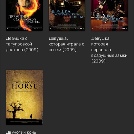
Девушка с
Девушка,
Девушка,
татуировкой
которая играла с
которая
дракона
(
2009
)
огнем
(
2009
)
взрывала
воздушные замки
(
2009
)
Двуногий конь