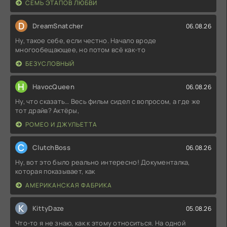
СЕМЬ ЭТАПОВ ЛЮБВИ
D
DreamSnatcher
06.08.26
Ну, такое себе, если честно. Начало вроде
многообещающее, но потом всё как-то
БЕЗУСЛОВНЫЙ
H
HavocQueen
06.08.26
Ну, что сказать… Весь фильм сидел с вопросом, а где же
тот драйв? Актёры,
РОМЕО И ДЖУЛЬЕТТА
C
ClutchBoss
06.08.26
Ну, вот это было реально интересно! Документалка,
которая показывает, как
АМЕРИКАНСКАЯ ФАБРИКА
K
KittyDaze
05.08.26
Что-то я не знаю, как к этому относиться. На одной