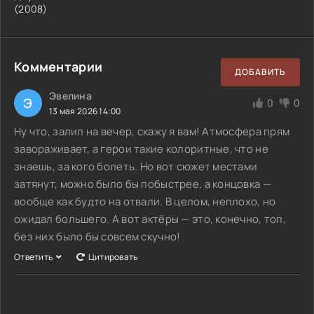
(
2008
)
Комментарии
ДОБАВИТЬ
Эвелина
Э
0
0
13 мая 2026 14:00
Ну что, залип на вечер, скажу я вам! Атмосфера прям
завораживает, а герои такие колоритные, что не
знаешь, за кого болеть. Но вот сюжет местами
затянут, можно было бы побыстрее, а концовка —
вообще как будто на отвали. В целом, неплохо, но
ожидал большего. А вот актёры — это, конечно, топ,
без них было бы совсем скучно!
Ответить
Цитировать