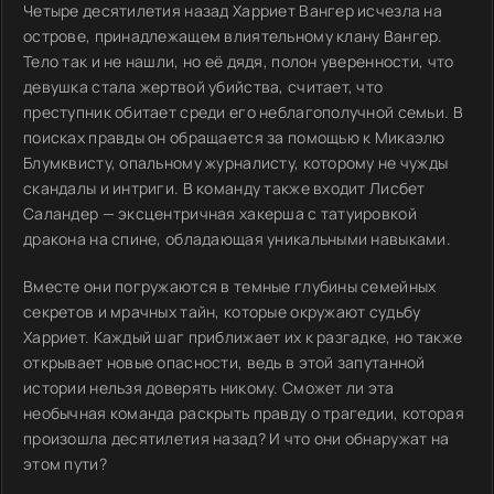
Четыре десятилетия назад Харриет Вангер исчезла на
острове, принадлежащем влиятельному клану Вангер.
Тело так и не нашли, но её дядя, полон уверенности, что
девушка стала жертвой убийства, считает, что
преступник обитает среди его неблагополучной семьи. В
поисках правды он обращается за помощью к Микаэлю
Блумквисту, опальному журналисту, которому не чужды
скандалы и интриги. В команду также входит Лисбет
Саландер — эксцентричная хакерша с татуировкой
дракона на спине, обладающая уникальными навыками.
Вместе они погружаются в темные глубины семейных
секретов и мрачных тайн, которые окружают судьбу
Харриет. Каждый шаг приближает их к разгадке, но также
открывает новые опасности, ведь в этой запутанной
истории нельзя доверять никому. Сможет ли эта
необычная команда раскрыть правду о трагедии, которая
произошла десятилетия назад? И что они обнаружат на
этом пути?