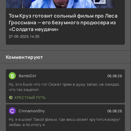
Том Круз готовит сольный фильм про Леса
Гроссмана — его безумного продюсера из
«Солдата неудачи»
27-05-2025, 14:30
Комментируют
B
BambiGirl
06.08.26
Ну, это было что-то! Сюжет прям в душу запал, не ожидал,
что так зацепит.
КРЕСТНЫЙ ПУТЬ
C
CinnamonShy
06.08.26
Ну, я в шоке! Такой фильм, где весь сюжет крутится вокруг
любви, а по итогу я