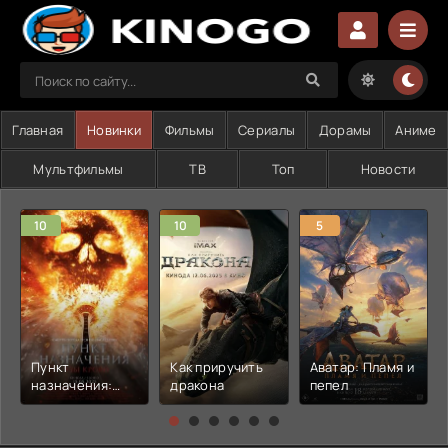
Главная
Новинки
Фильмы
Сериалы
Дорамы
Аниме
Мультфильмы
ТВ
Топ
Новости
10
10
5
Пункт
Как приручить
Аватар: Пламя и
назначения:
дракона
пепел
Узы крови