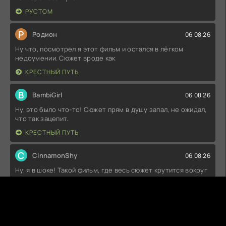
РУСТОМ
Р
Родион
06.08.26
Ну что, посмотрел я этот фильм и остался в лёгком
недоумении. Сюжет вроде как
КРЕСТНЫЙ ПУТЬ
B
BambiGirl
06.08.26
Ну, это было что-то! Сюжет прям в душу запал, не ожидал,
что так зацепит.
КРЕСТНЫЙ ПУТЬ
C
CinnamonShy
06.08.26
Ну, я в шоке! Такой фильм, где весь сюжет крутится вокруг
любви, а по итогу я
СЕМЬ ЭТАПОВ ЛЮБВИ