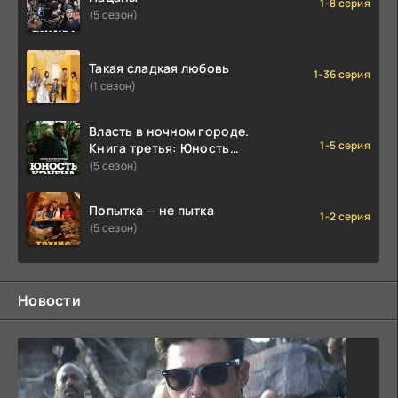
1-8 серия
(5 сезон)
Такая сладкая любовь
1-36 серия
(1 сезон)
Власть в ночном городе.
1-5 серия
Книга третья: Юность
Кэнена
(5 сезон)
Попытка — не пытка
1-2 серия
(5 сезон)
Новости