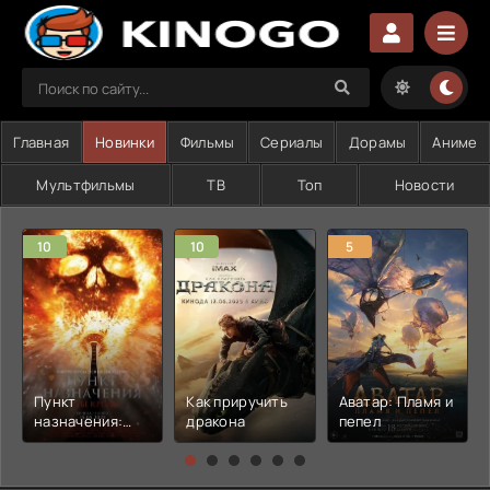
Главная
Новинки
Фильмы
Сериалы
Дорамы
Аниме
Мультфильмы
ТВ
Топ
Новости
10
10
5
Пункт
Как приручить
Аватар: Пламя и
назначения:
дракона
пепел
Узы крови