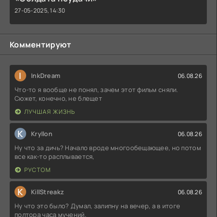
27-05-2025, 14:30
Комментируют
I
InkDream
06.08.26
Что-то я вообще не понял, зачем этот фильм сняли.
Сюжет, конечно, не блещет
ЛУЧШАЯ ЖИЗНЬ
K
Kryllon
06.08.26
Ну что за дичь? Начало вроде многообещающее, но потом
все как-то расплывается,
РУСТОМ
K
KillStreakz
06.08.26
Ну что это было? Думал, залипну на вечер, а в итоге
полтора часа мучений.